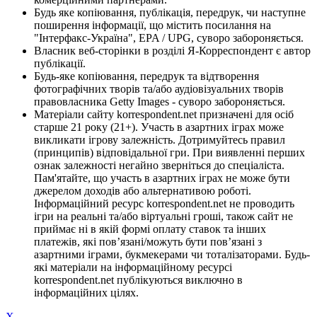
Будь яке копіювання, публікація, передрук, чи наступне
поширення інформації, що містить посилання на
"Інтерфакс-Україна", EPA / UPG, суворо забороняється.
Власник веб-сторінки в розділі Я-Корреспондент є автор
публікації.
Будь-яке копіювання, передрук та відтворення
фотографічних творів та/або аудіовізуальних творів
правовласника Getty Images - суворо забороняється.
Матеріали сайту korrespondent.net призначені для осіб
старше 21 року (21+). Участь в азартних іграх може
викликати ігрову залежність. Дотримуйтесь правил
(принципів) відповідальної гри. При виявленні перших
ознак залежності негайно зверніться до спеціаліста.
Пам'ятайте, що участь в азартних іграх не може бути
джерелом доходів або альтернативою роботі.
Інформаційний ресурс korrespondent.net не проводить
ігри на реальні та/або віртуальні гроші, також сайт не
приймає ні в якій формі оплату ставок та інших
платежів, які пов’язані/можуть бути пов’язані з
азартними іграми, букмекерами чи тоталізаторами. Будь-
які матеріали на інформаційному ресурсі
korrespondent.net публікуються виключно в
інформаційних цілях.
X