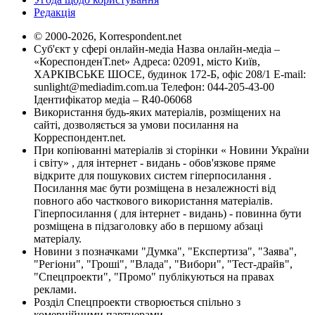
Редакція
© 2000-2026, Korrespondent.net
Суб'єкт у сфері онлайн-медіа Назва онлайн-медіа –
«КореспонденТ.net» Адреса: 02091, місто Київ,
ХАРКІВСЬКЕ ШОСЕ, будинок 172-Б, офіс 208/1 E-mail:
sunlight@mediadim.com.ua
Телефон: 044-205-43-00
Ідентифікатор медіа – R40-06068
Використання будь-яких матеріалів, розміщених на
сайті, дозволяється за умови посилання на
Корреспондент.net.
При копіюванні матеріалів зі сторінки « Новини України
і світу» , для інтернет - видань - обов'язкове пряме
відкрите для пошукових систем гіперпосилання .
Посилання має бути розміщена в незалежності від
повного або часткового використання матеріалів.
Гіперпосилання ( для інтернет - видань) - повинна бути
розміщена в підзаголовку або в першому абзаці
матеріалу.
Новини з позначками "Думка", "Експертиза", "Заява",
"Регіони", "Гроші", "Влада", "Вибори", "Тест-драйв",
"Спецпроекти", "Промо" публікуються на правах
реклами.
Розділ Спецпроекти створюється спільно з
комерційними партнерами.