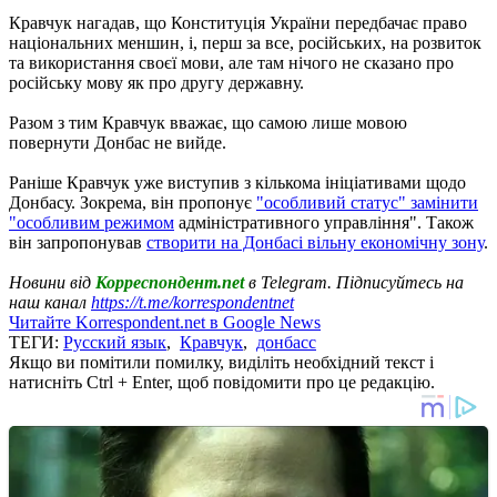
Кравчук нагадав, що Конституція України передбачає право
національних меншин, і, перш за все, російських, на розвиток
та використання своєї мови, але там нічого не сказано про
російську мову як про другу державну.
Разом з тим Кравчук вважає, що самою лише мовою
повернути Донбас не вийде.
Раніше Кравчук уже виступив з кількома ініціативами щодо
Донбасу. Зокрема, він пропонує
"особливий статус" замінити
"особливим режимом
адміністративного управління". Також
він запропонував
створити на Донбасі вільну економічну зону
.
Новини від
Корреспондент.net
в Telegram. Підписуйтесь на
наш канал
https://t.me/korrespondentnet
Читайте Korrespondent.net в Google News
ТЕГИ:
Русский язык
,
Кравчук
,
донбасс
Якщо ви помітили помилку, виділіть необхідний текст і
натисніть Ctrl + Enter, щоб повідомити про це редакцію.