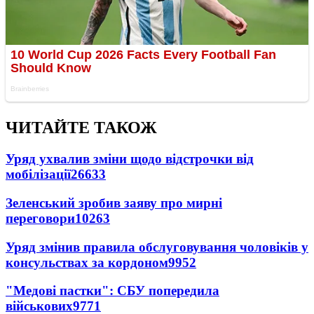
ЧИТАЙТЕ ТАКОЖ
Уряд ухвалив зміни щодо відстрочки від
мобілізації
26633
Зеленський зробив заяву про мирні
переговори
10263
Уряд змінив правила обслуговування чоловіків у
консульствах за кордоном
9952
"Медові пастки": СБУ попередила
військових
9771