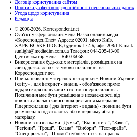
Договір користування сайтом
Політика у сфері конфіденційності і персональних даних
Угода щодо користування
Редакція
© 2000-2026, Korrespondent.net
Суб'єкт у сфері онлайн-медіа Назва онлайн-медіа –
«КореспонденТ.net» Адреса: 02091, місто Київ,
ХАРКІВСЬКЕ ШОСЕ, будинок 172-Б, офіс 208/1 E-mail:
sunlight@mediadim.com.ua
Телефон: 044-205-43-00
Ідентифікатор медіа – R40-06068
Використання будь-яких матеріалів, розміщених на
сайті, дозволяється за умови посилання на
Корреспондент.net.
При копіюванні матеріалів зі сторінки « Новини України
і світу» , для інтернет - видань - обов'язкове пряме
відкрите для пошукових систем гіперпосилання .
Посилання має бути розміщена в незалежності від
повного або часткового використання матеріалів.
Гіперпосилання ( для інтернет - видань) - повинна бути
розміщена в підзаголовку або в першому абзаці
матеріалу.
Новини з позначками "Думка", "Експертиза", "Заява",
"Регіони", "Гроші", "Влада", "Вибори", "Тест-драйв",
"Спецпроекти", "Промо" публікуються на правах