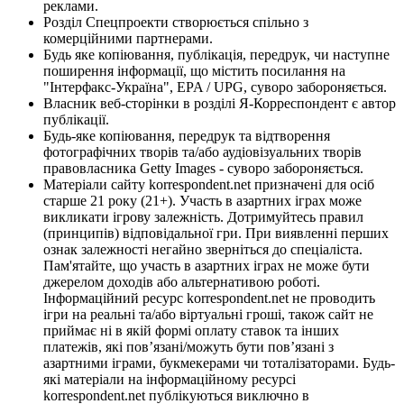
реклами.
Розділ Спецпроекти створюється спільно з
комерційними партнерами.
Будь яке копіювання, публікація, передрук, чи наступне
поширення інформації, що містить посилання на
"Інтерфакс-Україна", EPA / UPG, суворо забороняється.
Власник веб-сторінки в розділі Я-Корреспондент є автор
публікації.
Будь-яке копіювання, передрук та відтворення
фотографічних творів та/або аудіовізуальних творів
правовласника Getty Images - суворо забороняється.
Матеріали сайту korrespondent.net призначені для осіб
старше 21 року (21+). Участь в азартних іграх може
викликати ігрову залежність. Дотримуйтесь правил
(принципів) відповідальної гри. При виявленні перших
ознак залежності негайно зверніться до спеціаліста.
Пам'ятайте, що участь в азартних іграх не може бути
джерелом доходів або альтернативою роботі.
Інформаційний ресурс korrespondent.net не проводить
ігри на реальні та/або віртуальні гроші, також сайт не
приймає ні в якій формі оплату ставок та інших
платежів, які пов’язані/можуть бути пов’язані з
азартними іграми, букмекерами чи тоталізаторами. Будь-
які матеріали на інформаційному ресурсі
korrespondent.net публікуються виключно в