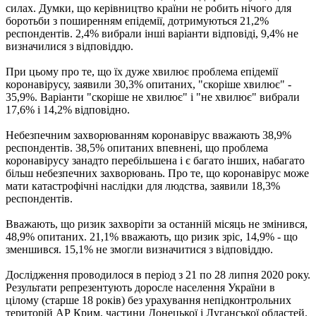
силах. Думки, що керівництво країни не робить нічого для
боротьби з поширенням епідемії, дотримуються 21,2%
респондентів. 2,4% вибрали інші варіанти відповіді, 9,4% не
визначилися з відповіддю.
При цьому про те, що їх дуже хвилює проблема епідемії
коронавірусу, заявили 30,3% опитаних, "скоріше хвилює" -
35,9%. Варіанти "скоріше не хвилює" і "не хвилює" вибрали
17,6% і 14,2% відповідно.
Небезпечним захворюванням коронавірус вважають 38,9%
респондентів. 38,5% опитаних впевнені, що проблема
коронавірусу занадто перебільшена і є багато інших, набагато
більш небезпечних захворювань. Про те, що коронавірус може
мати катастрофічні наслідки для людства, заявили 18,3%
респондентів.
Вважають, що ризик захворіти за останній місяць не змінився,
48,9% опитаних. 21,1% вважають, що ризик зріс, 14,9% - що
зменшився. 15,1% не змогли визначитися з відповіддю.
Дослідження проводилося в період з 21 по 28 липня 2020 року.
Результати репрезентують доросле населення України в
цілому (старше 18 років) без урахування непідконтрольних
територій АР Крим, частини Донецької і Луганської областей.