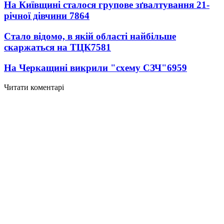
На Київщині сталося групове зґвалтування 21-
річної дівчини
7864
Стало відомо, в якій області найбільше
скаржаться на ТЦК
7581
На Черкащині викрили "схему СЗЧ"
6959
Читати коментарі