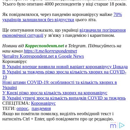
Усього було опитано 4000 респондентів у віці старше 18 років.
Як повідомлялося, через пандемію коронавірусу майже
70%
українців залишилися без відпустки
цього літа.
Ще опитування показало, що українці
відзначили погіршення
економічної ситуації
у зв'язку з пандемією і карантином.
Новини від
Корреспондент.net
в Telegram. Підписуйтесь на
наш канал
https://t.me/korrespondentnet
Читайте Korrespondent.net в Google News
Коронавірус
В Україні вперше виявили новий варіант коронавірусу Цикада
В Україні за тиждень різко зросла кількість хворих на COVID-
19
Нові штами COVID-19: особливості та кількість хворих в
Україні
У Києві різко зросла кількість хворих на коронавірус
В Україні утричі зросла кількість випадків COVID за тиждень
СПЕЦТЕМА:
Коронавірус
ТЕГИ:
опрос
,
пандемия
Якщо ви помітили помилку, виділіть необхідний текст і
натисніть Ctrl + Enter, щоб повідомити про це редакцію.