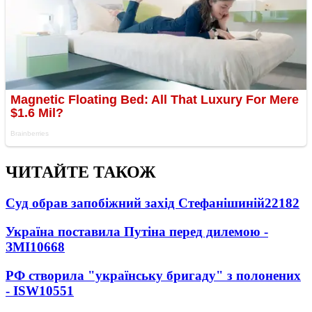
ЧИТАЙТЕ ТАКОЖ
Суд обрав запобіжний захід Стефанішиній
22182
Україна поставила Путіна перед дилемою -
ЗМІ
10668
РФ створила "українську бригаду" з полонених
- ISW
10551