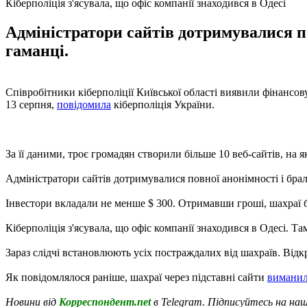
Кіберполіція з'ясувала, що офіс компанії знаходився в Одесі
Адміністратори сайтів дотримувалися п
гаманці.
Співробітники кіберполіції Київської області виявили фінансову
13 серпня,
повідомила
кіберполіція України.
За її даними, троє громадян створили більше 10 веб-сайтів, н
Адміністратори сайтів дотримувалися повної анонімності і бра
Інвестори вкладали не менше $ 300. Отримавши гроші, шахраї бл
Кіберполіція з'ясувала, що офіс компанії знаходився в Одесі. Та
Зараз слідчі встановлюють усіх постраждалих від шахраїв. Відк
Як повідомлялося раніше, шахраї через підставні сайти
виманил
Новини від
Корреспондент.net
в Telegram. Підписуйтесь на на