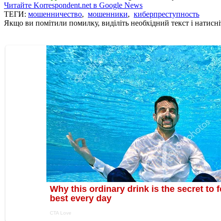
Читайте Korrespondent.net в Google News
ТЕГИ:
мошенничество
,
мошенники
,
киберпреступность
Якщо ви помітили помилку, виділіть необхідний текст і натисніт