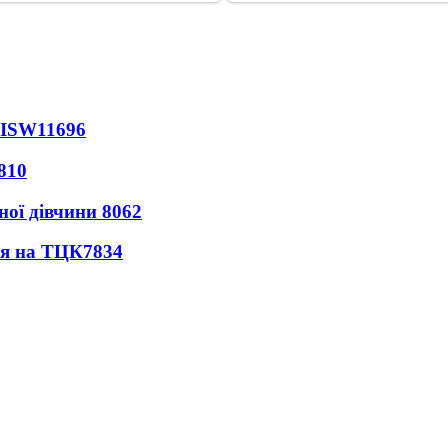
 ISW
11696
810
ної дівчини
8062
ся на ТЦК
7834