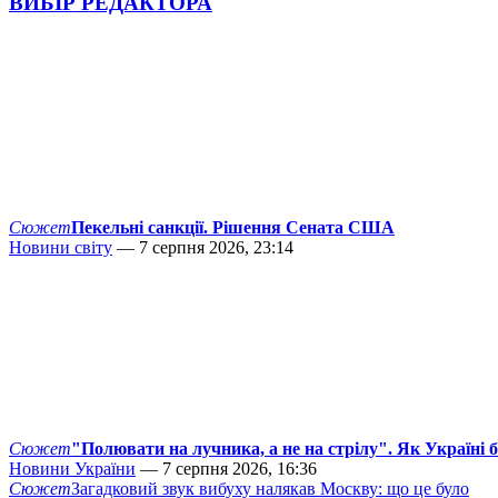
ВИБІР РЕДАКТОРА
Сюжет
Пекельні санкції. Рішення Сената США
Новини світу
— 7 серпня 2026, 23:14
Сюжет
"Полювати на лучника, а не на стрілу". Як Україні 
Новини України
— 7 серпня 2026, 16:36
Сюжет
Загадковий звук вибуху налякав Москву: що це було