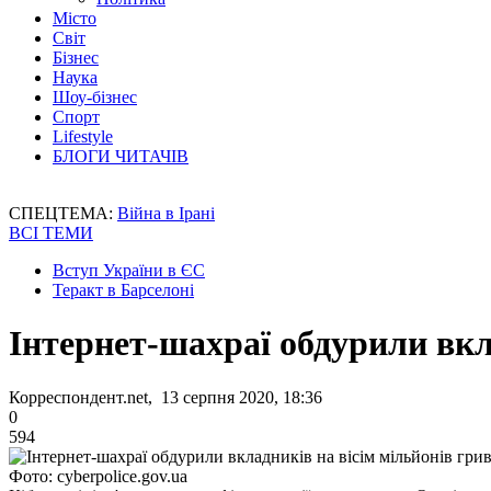
Місто
Світ
Бізнес
Наука
Шоу-бізнес
Спорт
Lifestyle
БЛОГИ ЧИТАЧІВ
СПЕЦТЕМА:
Війна в Ірані
ВСІ ТЕМИ
Вступ України в ЄС
Теракт в Барселоні
Інтернет-шахраї обдурили вкл
Корреспондент.net, 13 серпня 2020, 18:36
0
594
Фото: cyberpolice.gov.ua