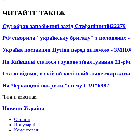
ЧИТАЙТЕ ТАКОЖ
Суд обрав запобіжний захід Стефанішиній
22279
РФ створила "українську бригаду" з полонених -
Україна поставила Путіна перед дилемою - ЗМІ
10
На Київщині сталося групове зґвалтування 21-річ
Стало відомо, в якій області найбільше скаржать
На Черкащині викрили "схему СЗЧ"
6987
Читати коментарі
Новини України
Останні
Популярні
Коментовані