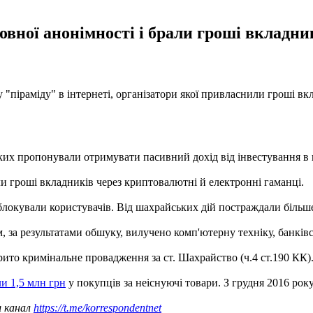
овної анонімності і брали гроші вкладни
 "піраміду" в інтернеті, організатори якої привласнили гроші вкл
а яких пропонували отримувати пасивний дохід від інвестування 
ли гроші вкладників через криптовалютні й електронні гаманці.
окували користувачів. Від шахрайських дій постраждали більше 1
м, за результатами обшуку, вилучено комп'ютерну техніку, банківс
рито кримінальне провадження за ст. Шахрайство (ч.4 ст.190 КК)
и 1,5 млн грн
у покупців за неіснуючі товари. З грудня 2016 рок
ш канал
https://t.me/korrespondentnet