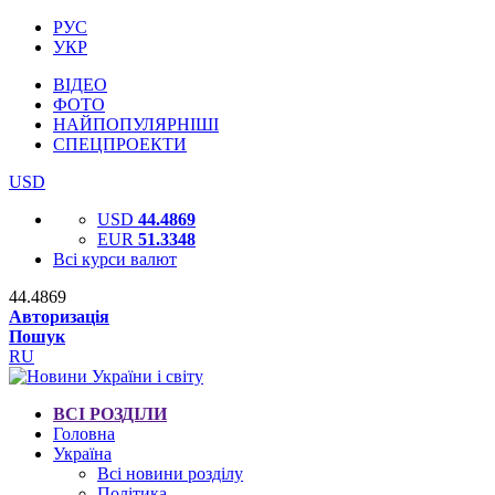
РУС
УКР
ВІДЕО
ФОТО
НАЙПОПУЛЯРНІШІ
СПЕЦПРОЕКТИ
USD
USD
44.4869
EUR
51.3348
Всі курси валют
44.4869
Авторизація
Пошук
RU
ВСІ РОЗДІЛИ
Головна
Україна
Всі новини розділу
Політика