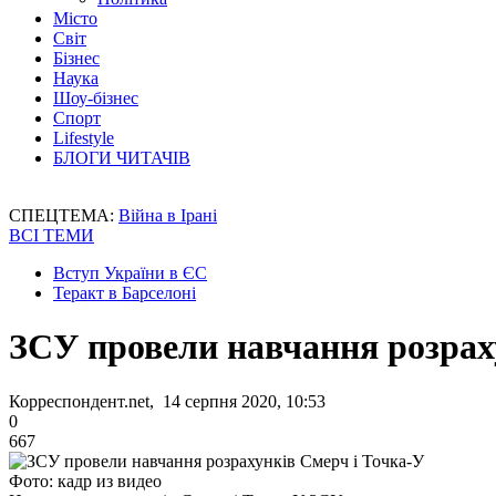
Місто
Світ
Бізнес
Наука
Шоу-бізнес
Спорт
Lifestyle
БЛОГИ ЧИТАЧІВ
СПЕЦТЕМА:
Війна в Ірані
ВСІ ТЕМИ
Вступ України в ЄС
Теракт в Барселоні
ЗСУ провели навчання розрах
Корреспондент.net, 14 серпня 2020, 10:53
0
667
Фото: кадр из видео