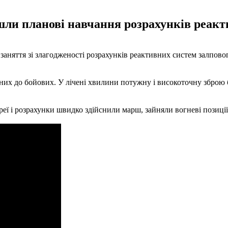
йшли планові навчання розрахунків реак
 заняття зі злагодженості розрахунків реактивних систем залпов
х до бойових. У лічені хвилини потужну і високоточну зброю бу
еї і розрахунки швидко здійснили марш, зайняли вогневі позиції,