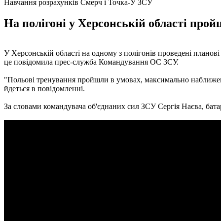
Навчання розрахунків Смерч і Точка-У ЗСУ
На полігоні у Херсонській області про
У Херсонській області на одному з полігонів проведені планові
це повідомила прес-служба Командування ОС ЗСУ.
"Польові тренування пройшли в умовах, максимально наближени
йдеться в повідомленні.
За словами командувача об'єднаних сил ЗСУ Сергія Наєва, батар