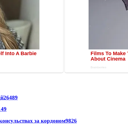
ії
26489
149
 консульствах за кордоном
9826