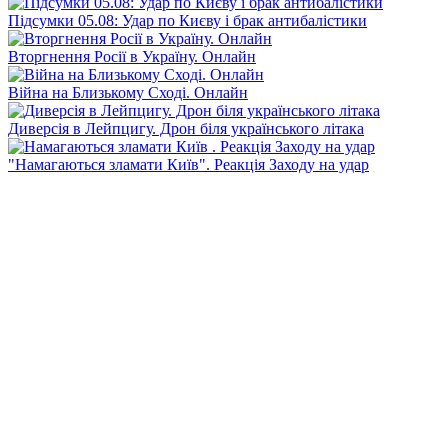
Підсумки 05.08: Удар по Києву і брак антибалістики
Вторгнення Росії в Україну. Онлайн
Війна на Близькому Сході. Онлайн
Диверсія в Лейпцигу. Дрон біля українського літака
"Намагаються зламати Київ". Реакція Заходу на удар