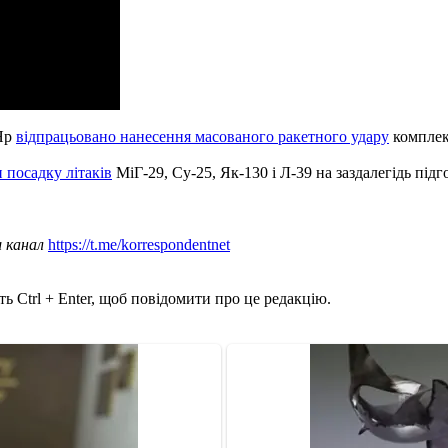
 Яр
відпрацьовано нанесення масованого ракетного удару
комплек
 посадку літаків
МіГ-29, Су-25, Як-130 і Л-39 на заздалегідь під
ш канал
https://t.me/korrespondentnet
ь Ctrl + Enter, щоб повідомити про це редакцію.