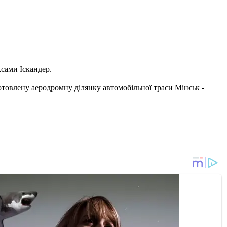
сами Іскандер.
готовлену аеродромну ділянку автомобільної траси Мінськ -