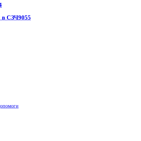
4
 в СЗЧ
9055
 допомоги