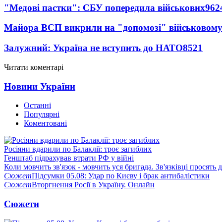
"Медові пастки": СБУ попередила військових
962
Майора ВСП викрили на "допомозі" військовому
Залужний: Україна не вступить до НАТО
8521
Читати коментарі
Новини України
Останні
Популярні
Коментовані
Росіяни вдарили по Балаклії: троє загиблих
Генштаб підрахував втрати РФ у війні
Коли мовчить зв'язок - мовчить уся бригада. Зв'язківці просять
Сюжет
Підсумки 05.08: Удар по Києву і брак антибалістики
Сюжет
Вторгнення Росії в Україну. Онлайн
Сюжети