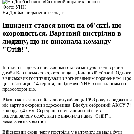
Фото: УНН
На Донбасі поранений солдат
Інцидент стався вночі на об'єкті, що
охороняється. Вартовий вистрілив в
людину, що не виконала команду
"Стій!".
Інцидент із двома військовими стався минулої ночі в районі
дамби Карлівського водосховища в Донецькій області. Одного
з військових госпіталізували з вогнепальним пораненням. Про
це в п'ятницю, 14 серпня, повідомляє УНН з посиланням на
правоохоронців.
Відзначається, що військовослужбовець 1998 року народження
ніс варту з охорони водосховища. Він був озброєний АКСУ-74
калібру 5,45 мм. Серед ночі військовий побачив
невстановлену ​​особу, яка не виконала наказ "Стій!" і
намагалася сховатися.
Військовий скоїв чергу пострілів у напрямку, де мала бути