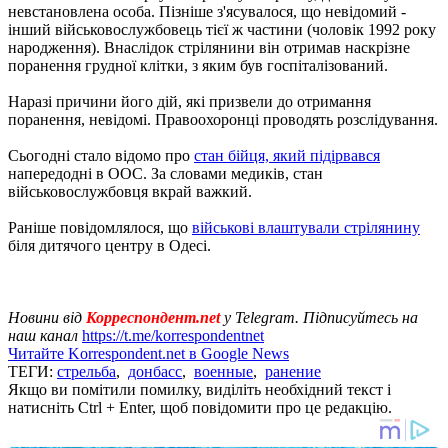
невстановлена ​​особа. Пізніше з'ясувалося, що невідомий -
інший військовослужбовець тієї ж частини (чоловік 1992 року
народження). Внаслідок стрілянини він отримав наскрізне
поранення грудної клітки, з яким був госпіталізований.
Наразі причини його дій, які призвели до отримання
поранення, невідомі. Правоохоронці проводять розслідування.
Сьогодні стало відомо про
стан бійця, який підірвався
напередодні в ООС. За словами медиків, стан
військовослужбовця вкрай важкий.
Раніше повідомлялося, що
військові влаштували стрілянину
біля дитячого центру в Одесі.
Новини від
Корреспондент.net
у Telegram. Підписуйтесь на
наш канал
https://t.me/korrespondentnet
Читайте Korrespondent.net в Google News
ТЕГИ:
стрельба
,
донбасс
,
военные
,
ранение
Якщо ви помітили помилку, виділіть необхідний текст і
натисніть Ctrl + Enter, щоб повідомити про це редакцію.