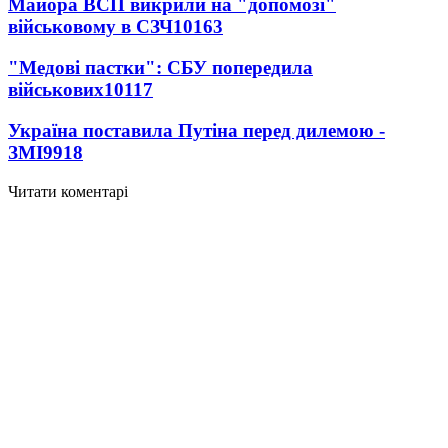
Майора ВСП викрили на "допомозі"
військовому в СЗЧ
10163
"Медові пастки": СБУ попередила
військових
10117
Україна поставила Путіна перед дилемою -
ЗМІ
9918
Читати коментарі