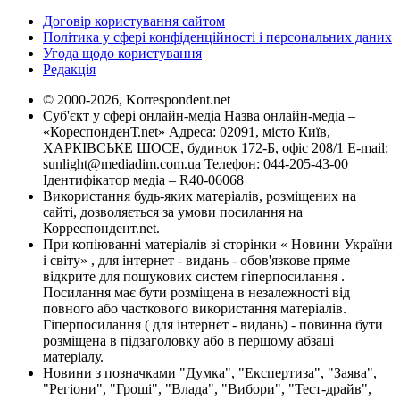
Договір користування сайтом
Політика у сфері конфіденційності і персональних даних
Угода щодо користування
Редакція
© 2000-2026, Korrespondent.net
Суб'єкт у сфері онлайн-медіа Назва онлайн-медіа –
«КореспонденТ.net» Адреса: 02091, місто Київ,
ХАРКІВСЬКЕ ШОСЕ, будинок 172-Б, офіс 208/1 E-mail:
sunlight@mediadim.com.ua
Телефон: 044-205-43-00
Ідентифікатор медіа – R40-06068
Використання будь-яких матеріалів, розміщених на
сайті, дозволяється за умови посилання на
Корреспондент.net.
При копіюванні матеріалів зі сторінки « Новини України
і світу» , для інтернет - видань - обов'язкове пряме
відкрите для пошукових систем гіперпосилання .
Посилання має бути розміщена в незалежності від
повного або часткового використання матеріалів.
Гіперпосилання ( для інтернет - видань) - повинна бути
розміщена в підзаголовку або в першому абзаці
матеріалу.
Новини з позначками "Думка", "Експертиза", "Заява",
"Регіони", "Гроші", "Влада", "Вибори", "Тест-драйв",