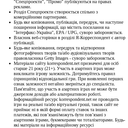
"Спецпроекти", "Промо" публікуються на правах
реклами.
Розділ Спецпроекти створюється спільно з
комерційними партнерами.
Будь яке копіювання, публікація, передрук, чи наступне
поширення інформації, що містить посилання на
"Інтерфакс-Україна", EPA / UPG, суворо забороняється.
Власник веб-сторінки в розділі Я-Корреспондент є автор
публікації.
Будь-яке копіювання, передрук та відтворення
фотографічних творів та/або аудіовізуальних творів
правовласника Getty Images - суворо забороняється.
Матеріали сайту korrespondent.net призначені для осіб
старше 21 року (21+). Участь в азартних іграх може
викликати ігрову залежність. Дотримуйтесь правил
(принципів) відповідальної гри. При виявленні перших
ознак залежності негайно зверніться до спеціаліста.
Пам'ятайте, що участь в азартних іграх не може бути
джерелом доходів або альтернативою роботі.
Інформаційний ресурс korrespondent.net не проводить
ігри на реальні та/або віртуальні гроші, також сайт не
приймає ні в якій формі оплату ставок та інших
платежів, які пов’язані/можуть бути пов’язані з
азартними іграми, букмекерами чи тоталізаторами. Будь-
які матеріали на інформаційному ресурсі