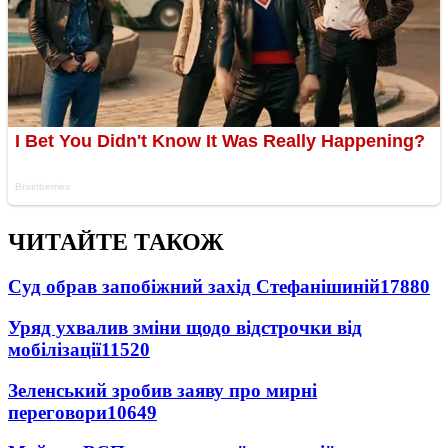
ЧИТАЙТЕ ТАКОЖ
Суд обрав запобіжний захід Стефанішиній
17880
Уряд ухвалив зміни щодо відстрочки від
мобілізації
11520
Зеленський зробив заяву про мирні
переговори
10649