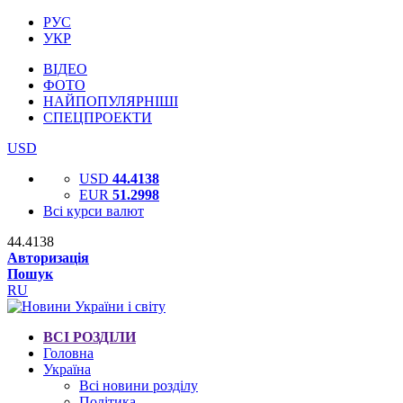
РУС
УКР
ВІДЕО
ФОТО
НАЙПОПУЛЯРНІШІ
СПЕЦПРОЕКТИ
USD
USD
44.4138
EUR
51.2998
Всі курси валют
44.4138
Авторизація
Пошук
RU
ВСІ РОЗДІЛИ
Головна
Україна
Всі новини розділу
Політика