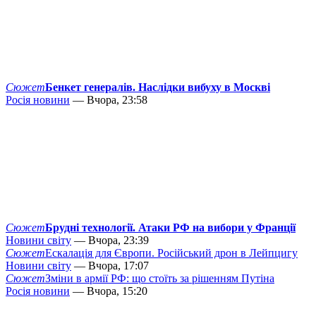
Сюжет
Бенкет генералів. Наслідки вибуху в Москві
Росія новини
— Вчора, 23:58
Сюжет
Брудні технології. Атаки РФ на вибори у Франції
Новини світу
— Вчора, 23:39
Сюжет
Ескалація для Європи. Російський дрон в Лейпцигу
Новини світу
— Вчора, 17:07
Сюжет
Зміни в армії РФ: що стоїть за рішенням Путіна
Росія новини
— Вчора, 15:20