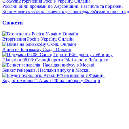
Сюжет
Вторгнення Росії в Україну. Онлайн
Росіяни били дронами по Херсонщині: є загибла та поранені
Коли мовчить зв'язок - мовчить уся бригада. Зв'язківці просять
Сюжети
Вторгнення Росії в Україну. Онлайн
Війна на Близькому Сході. Онлайн
Підсумки 06.08: Санкції проти РФ і дрон у Лейпцигу
Бенкет генералів. Наслідки вибуху в Москві
Брудні технології. Атаки РФ на вибори у Франції