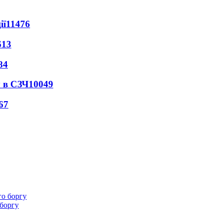
ії
11476
613
84
 в СЗЧ
10049
67
 боргу