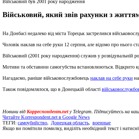
Військовий був 2001 року народження
Військовий, який звів рахунки з життям
На Донбасі недалеко від міста Торецьк застрелився військовос
Чоловік наклав на себе руки 12 серпня, але відомо про нього ста
Військовий (2001 року народження) служив у розвідувальній рот
Мотиви та обставини самогубства встановлюються. Відкрито 
Нагадаємо, раніше військовослужбовець
наклав на себе руки
на
Також повідомлялося, що в Донецькій області
військовослужбов
Новини від
Корреспондент.net
у Telegram. Підписуйтесь на на
Читайте Korrespondent.net в Google News
ТЕГИ:
самоубийство
,
Донецкая область
,
военные
Якщо ви помітили помилку, виділіть необхідний текст і натисніт