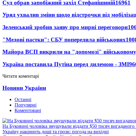
Суд обрав запобіжний захід Стефанішиній
16961
Уряд ухвалив зміни щодо відстрочки від мобілізац
Зеленський зробив заяву про мирні переговори
10
"Медові пастки": СБУ попередила військових
100
Майора ВСП викрили на "допомозі" військовому
Україна поставила Путіна перед дилемою - ЗМІ
96
Читати коментарі
Новини України
Останні
Популярні
Коментовані
На Буковині чоловіка змушували віддати $50 тисяч вигаданого
Україну накриють дощі та грози: погода на вихідні