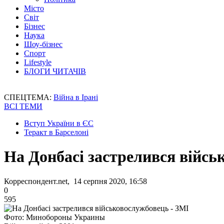
Місто
Світ
Бізнес
Наука
Шоу-бізнес
Спорт
Lifestyle
БЛОГИ ЧИТАЧІВ
СПЕЦТЕМА:
Війна в Ірані
ВСІ ТЕМИ
Вступ України в ЄС
Теракт в Барселоні
На Донбасі застрелився війсь
Корреспондент.net, 14 серпня 2020, 16:58
0
595
Фото: Минобороны Украины