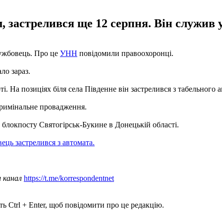
, застрелився ще 12 серпня. Він служив у
лужбовець. Про це
УНН
повідомили правоохоронці.
ло зараз.
і. На позиціях біля села Південне він застрелився з табельного 
кримінальне провадження.
 блокпосту Святогірськ-Букине в Донецькій області.
ець застрелився з автомата.
ш канал
https://t.me/korrespondentnet
ь Ctrl + Enter, щоб повідомити про це редакцію.