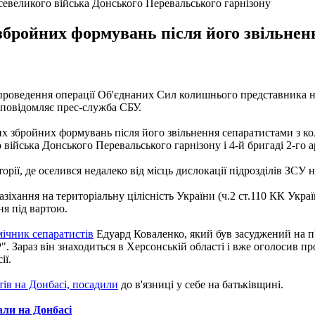
Всевеликого війська Донського Перевальського гарнізону
бройних формувань після його звільнення
роведення операції Об'єднаних Сил колишнього представника не
 повідомляє прес-служба СБУ.
 збройних формувань після його звільнення сепаратистами з кол
о війська Донського Перевальського гарнізону і 4-й бригаді 2-го 
орії, де оселився недалеко від місць дислокації підрозділів ЗСУ н
зіхання на територіальну цілісність України (ч.2 ст.110 КК Укра
ня під вартою.
мічник сепаратистів
Едуард Коваленко, який був засуджений на п'я
Зараз він знаходиться в Херсонській області і вже оголосив про 
ії.
стів на Донбасі, посадили
до в'язниці у себе на батьківщині.
али на Донбасі