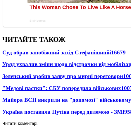
ЧИТАЙТЕ ТАКОЖ
Суд обрав запобіжний захід Стефанішиній
16679
Уряд ухвалив зміни щодо відстрочки від мобілізац
Зеленський зробив заяву про мирні переговори
10
"Медові пастки": СБУ попередила військових
100
Майора ВСП викрили на "допомозі" військовому
Україна поставила Путіна перед дилемою - ЗМІ
95
Читати коментарі