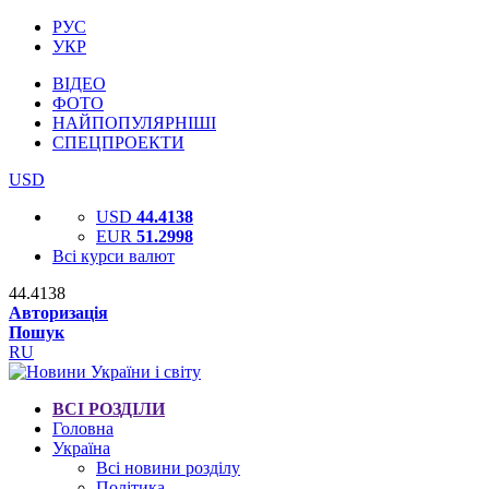
РУС
УКР
ВІДЕО
ФОТО
НАЙПОПУЛЯРНІШІ
СПЕЦПРОЕКТИ
USD
USD
44.4138
EUR
51.2998
Всі курси валют
44.4138
Авторизація
Пошук
RU
ВСІ РОЗДІЛИ
Головна
Україна
Всі новини розділу
Політика