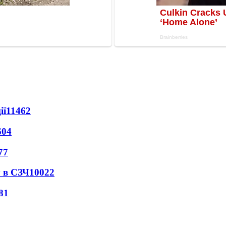
ії
11462
604
77
 в СЗЧ
10022
81