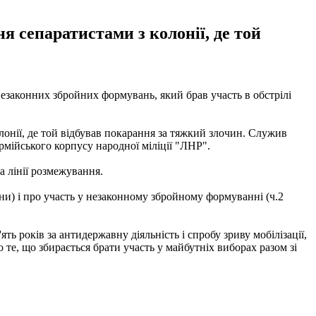
 сепаратистами з колонії, де той
законних збройних формувань, який брав участь в обстрілі
онії, де той відбував покарання за тяжкий злочин. Служив
армійського корпусу народної міліції "ЛНР".
а лінії розмежування.
їни) і про участь у незаконному збройному формуванні (ч.2
ть років за антидержавну діяльність і спробу зриву мобілізації,
те, що збирається брати участь у майбутніх виборах разом зі