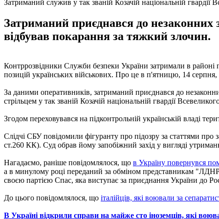
Затриманий служив у так званій Козачій національній гвардії 
Затриманий приєднався до незаконних з
відбував покарання за тяжкий злочин.
Контррозвідники Служби безпеки України затримали в районі п
позицій українських військових. Про це в п'ятницю, 14 серпня,
За даними оперативників, затриманий приєднався до незаконних
стрільцем у так званій Козачій національній гвардії Всевеликог
Згодом переховувався на підконтрольній українській владі терит
Слідчі СБУ повідомили фігуранту про підозру за статтями про за
ст.260 КК). Суд обрав йому запобіжний захід у вигляді утриман
Нагадаємо, раніше повідомлялося, що
в Україну повернувся по
а в минулому році переданий за обміном представникам "ЛДНР". 
своєю партією Спас, яка виступає за приєднання України до Рос
До цього повідомлялося, що
італійців, які воювали за сепарати
В Україні відкрили справи на майже сто іноземців, які воюв