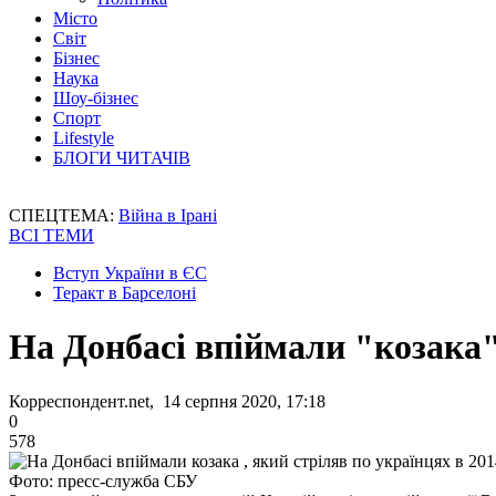
Місто
Світ
Бізнес
Наука
Шоу-бізнес
Спорт
Lifestyle
БЛОГИ ЧИТАЧІВ
СПЕЦТЕМА:
Війна в Ірані
ВСІ ТЕМИ
Вступ України в ЄС
Теракт в Барселоні
На Донбасі впіймали "козака",
Корреспондент.net, 14 серпня 2020, 17:18
0
578
Фото: пресс-служба СБУ