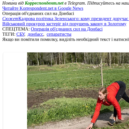
Новини від
Корреспондент.net
в Telegram. Підписуйтесь на на
Читайте Korrespondent.net в Google News
Операція об'єднаних сил на Донбасі
Сюжет
Кадрова політика Зеленського: кому президент доручає
Військовий прокурор застеріг від порушень закону в Золотому
СПЕЦТЕМА:
Операція об'єднаних сил на Донбасі
ТЕГИ:
СБУ
,
донбасс
,
сепаратисты
Якщо ви помітили помилку, виділіть необхідний текст і натисніт