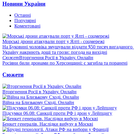
Новини України
Останні
Популярні
Коментовані
Морські дрони атакували порт у Ялті - соцмережі
На Буковині чоловіка змушували віддати $50 тисяч вигаданого
Україну накриють дощі та грози: погода на вихідні
Сюжет
Вторгнення Росії в Україну. Онлайн
Росіяни били дронами по Херсонщині: є загибла та поранені
Сюжети
Вторгнення Росії в Україну. Онлайн
Війна на Близькому Сході. Онлайн
Підсумки 06.08: Санкції проти РФ і дрон у Лейпцигу
Бенкет генералів. Наслідки вибуху в Москві