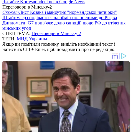
Читайте Korrespondent.net в Google News
Переговори в Мінську-2
Сюжет
Лист Козака і майбутнє "нормандської четвірки"
Штайнмаєр сподівається на обмін полоненими до Різдва
Дипломати: G7 прив'яже долю санкцій щодо РФ до втілення
мінських угод
СПЕЦТЕМА:
Переговори в Мінську-2
ТЕГИ:
МИД Украины
Якщо ви помітили помилку, виділіть необхідний текст і
натисніть Ctrl + Enter, щоб повідомити про це редакцію.