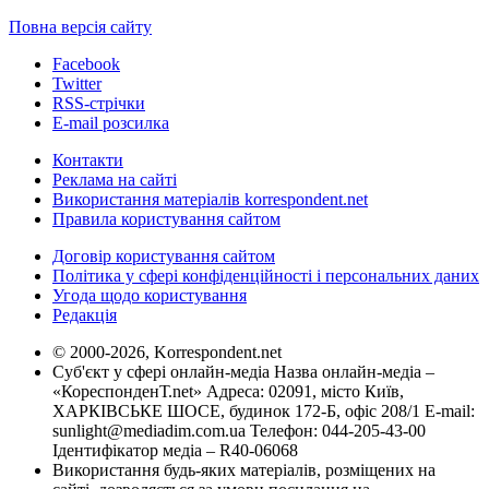
Повна версія сайту
Facebook
Twitter
RSS-стрічки
E-mail розсилка
Контакти
Реклама на сайті
Використання матеріалів korrespondent.net
Правила користування сайтом
Договір користування сайтом
Політика у сфері конфіденційності і персональних даних
Угода щодо користування
Редакція
© 2000-2026, Korrespondent.net
Суб'єкт у сфері онлайн-медіа Назва онлайн-медіа –
«КореспонденТ.net» Адреса: 02091, місто Київ,
ХАРКІВСЬКЕ ШОСЕ, будинок 172-Б, офіс 208/1 E-mail:
sunlight@mediadim.com.ua
Телефон: 044-205-43-00
Ідентифікатор медіа – R40-06068
Використання будь-яких матеріалів, розміщених на