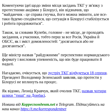
Коментуючи ідеї щодо зміни місця засідань ТКГ у зв'язку з
протестними акціями у Білорусі, він відзначив, що
"майданчик - це справа гнучка, його можна змінити, але все-
таки будемо сподіватися, що ситуація в Білорусі стабілізується
і робота продовжиться".
Також, за словами Кулеби, головне - не місце, де проходять
засідання, а учасники, тобто перш за все Росія, Україна й
ОБСЄ, як і зміст домовленостей: "досягаються або не
досягаються".
Ще міністр назвав "райдужними" перспективи нормандського
формату і висловив упевненість, що він буде працювати й
надалі.
Нагадаємо, очікується, що
зустріч ТКГ відбудеться 18 серпня
.
Президент Володимир Зеленський заявляв, що протести у
Білорусі не вплинуть на процес.
Як відомо, Леонід Кравчук, який очолив ТКГ,
назвав чотири
шляхи "тиші" на Донбасі
.
Новини від
Корреспондент.net
в Telegram. Підписуйтесь на
наш канал
https://t.me/korrespondentnet