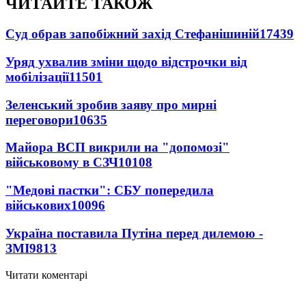
ЧИТАЙТЕ ТАКОЖ
Суд обрав запобіжний захід Стефанішиній
17439
Уряд ухвалив зміни щодо відстрочки від
мобілізації
11501
Зеленський зробив заяву про мирні
переговори
10635
Майора ВСП викрили на "допомозі"
військовому в СЗЧ
10108
"Медові пастки": СБУ попередила
військових
10096
Україна поставила Путіна перед дилемою -
ЗМІ
9813
Читати коментарі