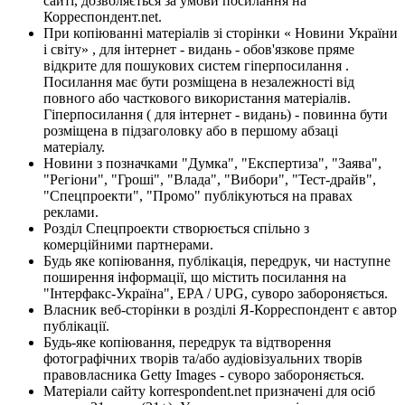
сайті, дозволяється за умови посилання на
Корреспондент.net.
При копіюванні матеріалів зі сторінки « Новини України
і світу» , для інтернет - видань - обов'язкове пряме
відкрите для пошукових систем гіперпосилання .
Посилання має бути розміщена в незалежності від
повного або часткового використання матеріалів.
Гіперпосилання ( для інтернет - видань) - повинна бути
розміщена в підзаголовку або в першому абзаці
матеріалу.
Новини з позначками "Думка", "Експертиза", "Заява",
"Регіони", "Гроші", "Влада", "Вибори", "Тест-драйв",
"Спецпроекти", "Промо" публікуються на правах
реклами.
Розділ Спецпроекти створюється спільно з
комерційними партнерами.
Будь яке копіювання, публікація, передрук, чи наступне
поширення інформації, що містить посилання на
"Інтерфакс-Україна", EPA / UPG, суворо забороняється.
Власник веб-сторінки в розділі Я-Корреспондент є автор
публікації.
Будь-яке копіювання, передрук та відтворення
фотографічних творів та/або аудіовізуальних творів
правовласника Getty Images - суворо забороняється.
Матеріали сайту korrespondent.net призначені для осіб