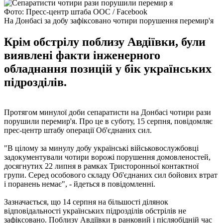
Фото: Пресс-центр штаба ООС / Facebook
На Донбасі за добу зафіксовано чотири порушення перемир'я
Крім обстрілу поблизу Авдіївки, були
виявлені факти інженерного
обладнання позицій у бік українських
підрозділів.
Протягом минулої доби сепаратисти на Донбасі чотири рази
порушили перемир'я. Про це в суботу, 15 серпня, повідомляє
прес-центр штабу операції Об'єднаних сил.
"В цілому за минулу добу українські військовослужбовці
задокументували чотири ворожі порушення домовленостей,
досягнутих 22 липня в рамках Тристоронньої контактної
групи. Серед особового складу Об'єднаних сил бойових втрат
і поранень немає", - йдеться в повідомленні.
Зазначається, що 14 серпня на більшості ділянок
відповідальності українських підрозділів обстрілів не
зафіксовано. Поблизу Авдіївки в ранковий і післяобідній час