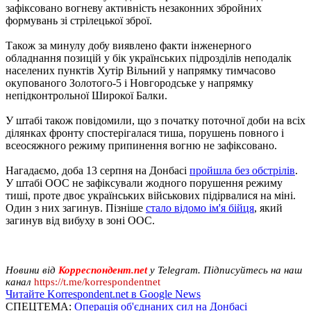
зафіксовано вогневу активність незаконних збройних
формувань зі стрілецької зброї.
Також за минулу добу виявлено факти інженерного
обладнання позицій у бік українських підрозділів неподалік
населених пунктів Хутір Вільний у напрямку тимчасово
окупованого Золотого-5 і Новгородське у напрямку
непідконтрольної Широкої Балки.
У штабі також повідомили, що з початку поточної доби на всіх
ділянках фронту спостерігалася тиша, порушень повного і
всеосяжного режиму припинення вогню не зафіксовано.
Нагадаємо, доба 13 серпня на Донбасі
пройшла без обстрілів
.
У штабі ООС не зафіксували жодного порушення режиму
тиші, проте двоє українських військових підірвалися на міні.
Один з них загинув. Пізніше
стало відомо ім'я бійця
, який
загинув від вибуху в зоні ООС.
Новини від
Корреспондент.net
у Telegram. Підписуйтесь на наш
канал
https://t.me/korrespondentnet
Читайте Korrespondent.net в Google News
СПЕЦТЕМА:
Операція об'єднаних сил на Донбасі