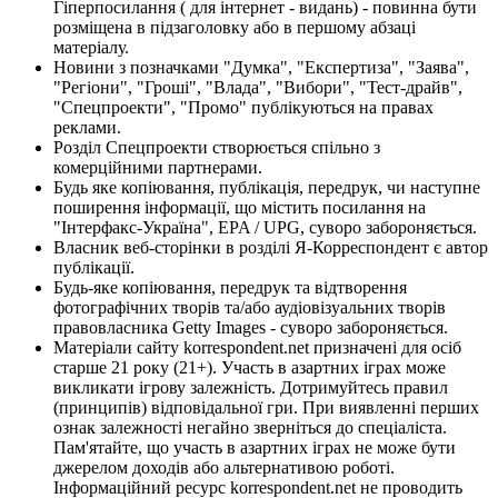
Гіперпосилання ( для інтернет - видань) - повинна бути
розміщена в підзаголовку або в першому абзаці
матеріалу.
Новини з позначками "Думка", "Експертиза", "Заява",
"Регіони", "Гроші", "Влада", "Вибори", "Тест-драйв",
"Спецпроекти", "Промо" публікуються на правах
реклами.
Розділ Спецпроекти створюється спільно з
комерційними партнерами.
Будь яке копіювання, публікація, передрук, чи наступне
поширення інформації, що містить посилання на
"Інтерфакс-Україна", EPA / UPG, суворо забороняється.
Власник веб-сторінки в розділі Я-Корреспондент є автор
публікації.
Будь-яке копіювання, передрук та відтворення
фотографічних творів та/або аудіовізуальних творів
правовласника Getty Images - суворо забороняється.
Матеріали сайту korrespondent.net призначені для осіб
старше 21 року (21+). Участь в азартних іграх може
викликати ігрову залежність. Дотримуйтесь правил
(принципів) відповідальної гри. При виявленні перших
ознак залежності негайно зверніться до спеціаліста.
Пам'ятайте, що участь в азартних іграх не може бути
джерелом доходів або альтернативою роботі.
Інформаційний ресурс korrespondent.net не проводить