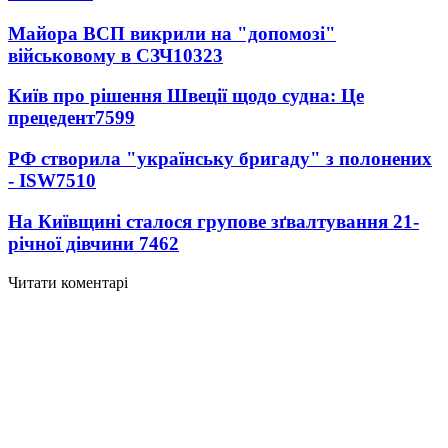
Майора ВСП викрили на "допомозі"
військовому в СЗЧ
10323
Київ про рішення Швеції щодо судна: Це
прецедент
7599
РФ створила "українську бригаду" з полонених
- ISW
7510
На Київщині сталося групове зґвалтування 21-
річної дівчини
7462
Читати коментарі