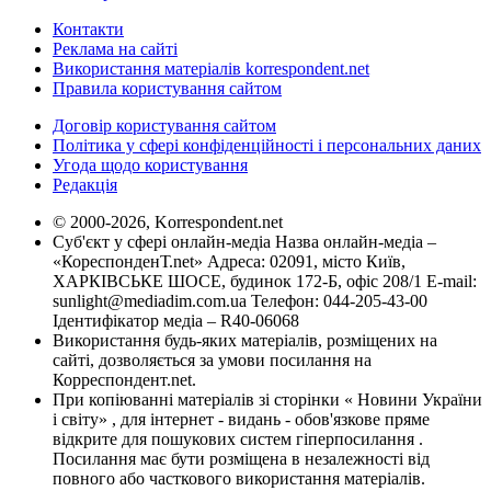
Контакти
Реклама на сайті
Використання матеріалів korrespondent.net
Правила користування сайтом
Договір користування сайтом
Політика у сфері конфіденційності і персональних даних
Угода щодо користування
Редакція
© 2000-2026, Korrespondent.net
Суб'єкт у сфері онлайн-медіа Назва онлайн-медіа –
«КореспонденТ.net» Адреса: 02091, місто Київ,
ХАРКІВСЬКЕ ШОСЕ, будинок 172-Б, офіс 208/1 E-mail:
sunlight@mediadim.com.ua
Телефон: 044-205-43-00
Ідентифікатор медіа – R40-06068
Використання будь-яких матеріалів, розміщених на
сайті, дозволяється за умови посилання на
Корреспондент.net.
При копіюванні матеріалів зі сторінки « Новини України
і світу» , для інтернет - видань - обов'язкове пряме
відкрите для пошукових систем гіперпосилання .
Посилання має бути розміщена в незалежності від
повного або часткового використання матеріалів.