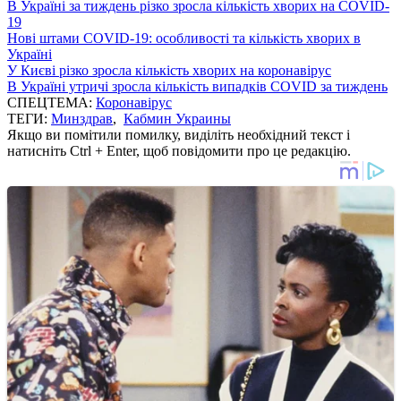
В Україні за тиждень різко зросла кількість хворих на COVID-
19
Нові штами COVID-19: особливості та кількість хворих в
Україні
У Києві різко зросла кількість хворих на коронавірус
В Україні утричі зросла кількість випадків COVID за тиждень
СПЕЦТЕМА:
Коронавірус
ТЕГИ:
Минздрав
,
Кабмин Украины
Якщо ви помітили помилку, виділіть необхідний текст і
натисніть Ctrl + Enter, щоб повідомити про це редакцію.