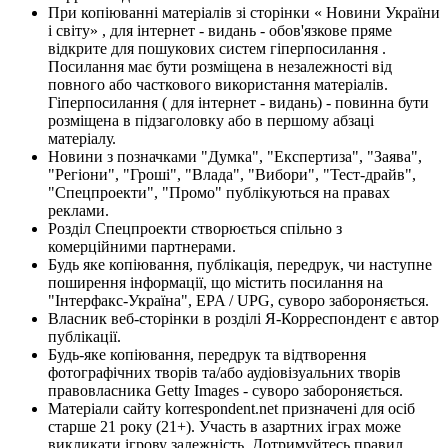
При копіюванні матеріалів зі сторінки « Новини України
і світу» , для інтернет - видань - обов'язкове пряме
відкрите для пошукових систем гіперпосилання .
Посилання має бути розміщена в незалежності від
повного або часткового використання матеріалів.
Гіперпосилання ( для інтернет - видань) - повинна бути
розміщена в підзаголовку або в першому абзаці
матеріалу.
Новини з позначками "Думка", "Експертиза", "Заява",
"Регіони", "Гроші", "Влада", "Вибори", "Тест-драйв",
"Спецпроекти", "Промо" публікуються на правах
реклами.
Розділ Спецпроекти створюється спільно з
комерційними партнерами.
Будь яке копіювання, публікація, передрук, чи наступне
поширення інформації, що містить посилання на
"Інтерфакс-Україна", EPA / UPG, суворо забороняється.
Власник веб-сторінки в розділі Я-Корреспондент є автор
публікації.
Будь-яке копіювання, передрук та відтворення
фотографічних творів та/або аудіовізуальних творів
правовласника Getty Images - суворо забороняється.
Матеріали сайту korrespondent.net призначені для осіб
старше 21 року (21+). Участь в азартних іграх може
викликати ігрову залежність. Дотримуйтесь правил