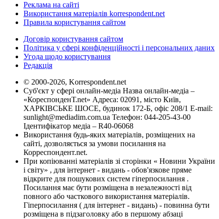
Реклама на сайті
Використання матеріалів korrespondent.net
Правила користування сайтом
Договір користування сайтом
Політика у сфері конфіденційності і персональних даних
Угода щодо користування
Редакція
© 2000-2026, Korrespondent.net
Суб'єкт у сфері онлайн-медіа Назва онлайн-медіа –
«КореспонденТ.net» Адреса: 02091, місто Київ,
ХАРКІВСЬКЕ ШОСЕ, будинок 172-Б, офіс 208/1 E-mail:
sunlight@mediadim.com.ua
Телефон: 044-205-43-00
Ідентифікатор медіа – R40-06068
Використання будь-яких матеріалів, розміщених на
сайті, дозволяється за умови посилання на
Корреспондент.net.
При копіюванні матеріалів зі сторінки « Новини України
і світу» , для інтернет - видань - обов'язкове пряме
відкрите для пошукових систем гіперпосилання .
Посилання має бути розміщена в незалежності від
повного або часткового використання матеріалів.
Гіперпосилання ( для інтернет - видань) - повинна бути
розміщена в підзаголовку або в першому абзаці