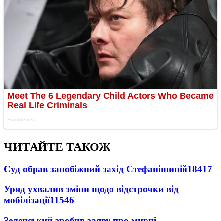
ЧИТАЙТЕ ТАКОЖ
Суд обрав запобіжний захід Стефанішиній
18417
Уряд ухвалив зміни щодо відстрочки від
мобілізації
11546
Зеленський зробив заяву про мирні