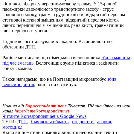
кінцівки, відкриту черепно-мозкову травму. У 15-річної
пасажирки двоколісного транспортного засобу - струс
головного мозку, травма грудної клітки, відкритий перелом
стегнової кістки зі зміщенням, відкритий перелом кісток
лівого передпліччя зі зміщенням, рана кисті, травматичний
шок першого ступеня.
Підлітків госпіталізували в лікарню. Встановлюються
обставини ДТП.
Раніше ми писали, що німецького велогонщика
збила машина
під час змагань
. Велогонщик зумів піднятися і закінчити
гонку сьомим.
Також нагадаємо, що на Полтавщині мікроавтобус
збив
велосипедистів
, один з них загинув.
Новини від
Корреспондент.net
в Telegram. Підписуйтесь на наш
канал
https://t.me/korrespondentnet
Читайте Korrespondent.net в Google News
ТЕГИ:
ДТП
,
Львовская область
,
подростки
,
авария
,
мотоцикл
Якщо ви помітили помилку, виділіть необхідний текст і