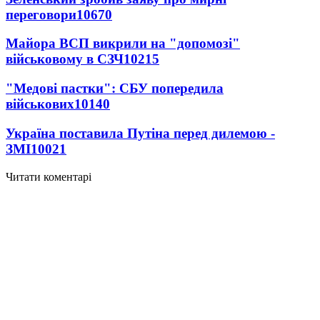
переговори
10670
Майора ВСП викрили на "допомозі"
військовому в СЗЧ
10215
"Медові пастки": СБУ попередила
військових
10140
Україна поставила Путіна перед дилемою -
ЗМІ
10021
Читати коментарі