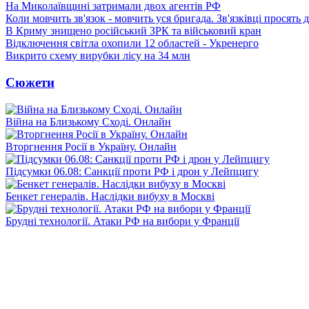
На Миколаївщині затримали двох агентів РФ
Коли мовчить зв'язок - мовчить уся бригада. Зв'язківці просять
В Криму знищено російський ЗРК та військовий кран
Відключення світла охопили 12 областей - Укренерго
Викрито схему вирубки лісу на 34 млн
Сюжети
Війна на Близькому Сході. Онлайн
Вторгнення Росії в Україну. Онлайн
Підсумки 06.08: Санкції проти РФ і дрон у Лейпцигу
Бенкет генералів. Наслідки вибуху в Москві
Брудні технології. Атаки РФ на вибори у Франції