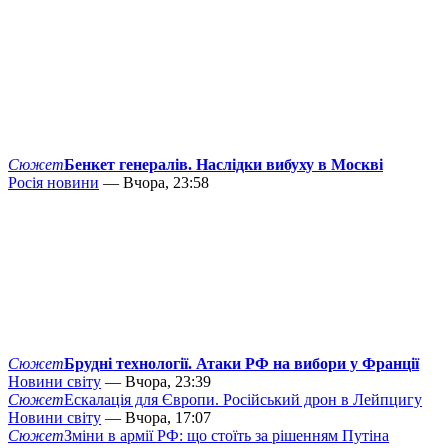
Сюжет
Бенкет генералів. Наслідки вибуху в Москві
Росія новини
— Вчора, 23:58
Сюжет
Брудні технології. Атаки РФ на вибори у Франції
Новини світу
— Вчора, 23:39
Сюжет
Ескалація для Європи. Російський дрон в Лейпцигу
Новини світу
— Вчора, 17:07
Сюжет
Зміни в армії РФ: що стоїть за рішенням Путіна