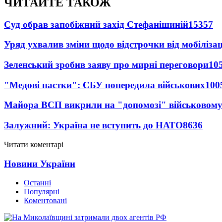
ЧИТАЙТЕ ТАКОЖ
Суд обрав запобіжний захід Стефанішиній
15357
Уряд ухвалив зміни щодо відстрочки від мобілізац
Зеленський зробив заяву про мирні переговори
10
"Медові пастки": СБУ попередила військових
100
Майора ВСП викрили на "допомозі" військовому
Залужний: Україна не вступить до НАТО
8636
Читати коментарі
Новини України
Останні
Популярні
Коментовані