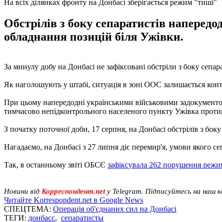
На всіх ділянках фронту на Донбасі зберігається режим "тиші"
Обстрілів з боку сепаратистів напередо
обладнання позицій біля Ужівки.
За минулу добу на Донбасі не зафіксовані обстріли з боку сепар
Як наголошують у штабі, ситуація в зоні ООС залишається кон
При цьому напередодні українськими військовими задокументо
тимчасово непідконтрольного населеного пункту Ужівка против
З початку поточної доби, 17 серпня, на Донбасі обстрілів з бок
Нагадаємо, на Донбасі з 27 липня діє перемир'я, умови якого с
Так, в останньому звіті ОБСЄ
зафіксувала 262 порушення реж
Новини від
Корреспондент.net
у Telegram. Підписуйтесь на наш 
Читайте Korrespondent.net в Google News
СПЕЦТЕМА:
Операція об'єднаних сил на Донбасі
ТЕГИ:
донбасс
,
сепаратисты