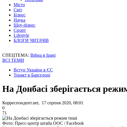
Місто
Світ
Бізнес
Наука
Шоу-бізнес
Спорт
Lifestyle
БЛОГИ ЧИТАЧІВ
СПЕЦТЕМА:
Війна в Ірані
ВСІ ТЕМИ
Вступ України в ЄС
Теракт в Барселоні
На Донбасі зберігається режи
Корреспондент.net, 17 серпня 2020, 08:01
0
71
Фото: Пресс-центр штаба ООС / Facebook