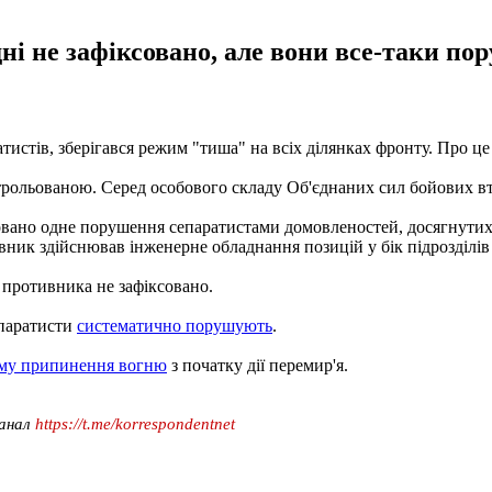
дні не зафіксовано, але вони все-таки п
атистів, зберігався режим "тиша" на всіх ділянках фронту. Про ц
трольованою. Серед особового складу Об'єднаних сил бойових вт
вано одне порушення сепаратистами домовленостей, досягнутих 
ник здійснював інженерне обладнання позицій у бік підрозділів
у противника не зафіксовано.
епаратисти
систематично порушують
.
иму припинення вогню
з початку дії перемир'я.
канал
https://t.me/korrespondentnet