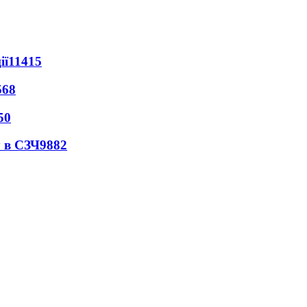
ії
11415
568
50
 в СЗЧ
9882