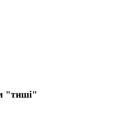
м "тиші"