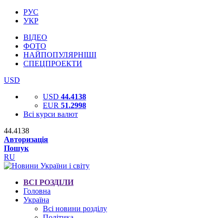
РУС
УКР
ВІДЕО
ФОТО
НАЙПОПУЛЯРНІШІ
СПЕЦПРОЕКТИ
USD
USD
44.4138
EUR
51.2998
Всі курси валют
44.4138
Авторизація
Пошук
RU
ВСІ РОЗДІЛИ
Головна
Україна
Всі новини розділу
Політика