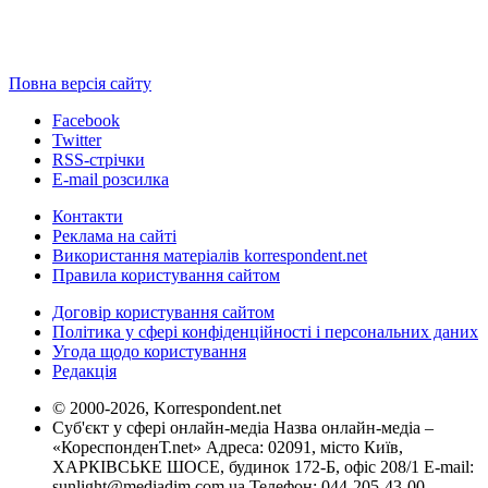
Повна версія сайту
Facebook
Twitter
RSS-стрічки
E-mail розсилка
Контакти
Реклама на сайті
Використання матеріалів korrespondent.net
Правила користування сайтом
Договір користування сайтом
Політика у сфері конфіденційності і персональних даних
Угода щодо користування
Редакція
© 2000-2026, Korrespondent.net
Суб'єкт у сфері онлайн-медіа Назва онлайн-медіа –
«КореспонденТ.net» Адреса: 02091, місто Київ,
ХАРКІВСЬКЕ ШОСЕ, будинок 172-Б, офіс 208/1 E-mail:
sunlight@mediadim.com.ua
Телефон: 044-205-43-00