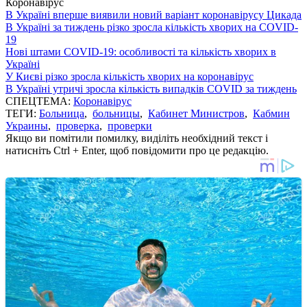
Коронавірус
В Україні вперше виявили новий варіант коронавірусу Цикада
В Україні за тиждень різко зросла кількість хворих на COVID-
19
Нові штами COVID-19: особливості та кількість хворих в
Україні
У Києві різко зросла кількість хворих на коронавірус
В Україні утричі зросла кількість випадків COVID за тиждень
СПЕЦТЕМА:
Коронавірус
ТЕГИ:
Больница
,
больницы
,
Кабинет Министров
,
Кабмин
Украины
,
проверка
,
проверки
Якщо ви помітили помилку, виділіть необхідний текст і
натисніть Ctrl + Enter, щоб повідомити про це редакцію.