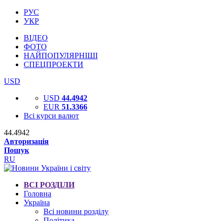
РУС
УКР
ВІДЕО
ФОТО
НАЙПОПУЛЯРНІШІ
СПЕЦПРОЕКТИ
USD
USD
44.4942
EUR
51.3366
Всі курси валют
44.4942
Авторизація
Пошук
RU
ВСІ РОЗДІЛИ
Головна
Україна
Всі новини розділу
Політика