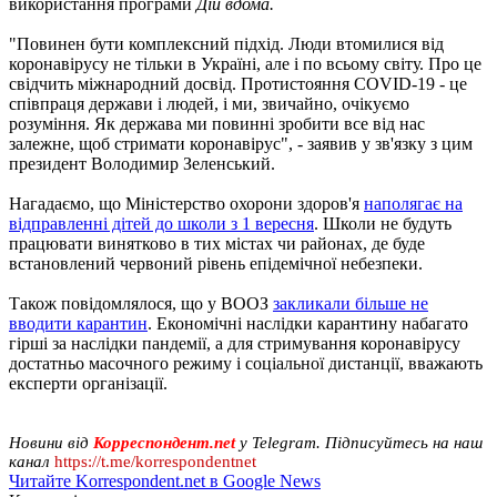
використання програми
Дій вдома.
"Повинен бути комплексний підхід. Люди втомилися від
коронавірусу не тільки в Україні, але і по всьому світу. Про це
свідчить міжнародний досвід. Протистояння COVID-19 - це
співпраця держави і людей, і ми, звичайно, очікуємо
розуміння. Як держава ми повинні зробити все від нас
залежне, щоб стримати коронавірус", - заявив у зв'язку з цим
президент Володимир Зеленський.
Нагадаємо, що Міністерство охорони здоров'я
наполягає на
відправленні дітей до школи з 1 вересня
. Школи не будуть
працювати винятково в тих містах чи районах, де буде
встановлений червоний рівень епідемічної небезпеки.
Також повідомлялося, що у ВООЗ
закликали більше не
вводити карантин
. Економічні наслідки карантину набагато
гірші за наслідки пандемії, а для стримування коронавірусу
достатньо масочного режиму і соціальної дистанції, вважають
експерти організації.
Новини від
Корреспондент.net
у Telegram. Підписуйтесь на наш
канал
https://t.me/korrespondentnet
Читайте Korrespondent.net в Google News