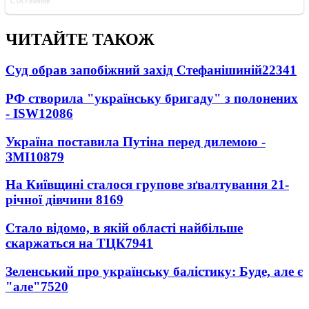
ЧИТАЙТЕ ТАКОЖ
Суд обрав запобіжний захід Стефанішиній
22341
РФ створила "українську бригаду" з полонених
- ISW
12086
Україна поставила Путіна перед дилемою -
ЗМІ
10879
На Київщині сталося групове зґвалтування 21-
річної дівчини
8169
Стало відомо, в якій області найбільше
скаржаться на ТЦК
7941
Зеленський про українську балістику: Буде, але є
"але"
7520