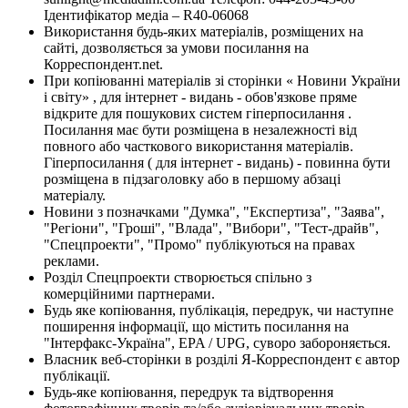
Ідентифікатор медіа – R40-06068
Використання будь-яких матеріалів, розміщених на
сайті, дозволяється за умови посилання на
Корреспондент.net.
При копіюванні матеріалів зі сторінки « Новини України
і світу» , для інтернет - видань - обов'язкове пряме
відкрите для пошукових систем гіперпосилання .
Посилання має бути розміщена в незалежності від
повного або часткового використання матеріалів.
Гіперпосилання ( для інтернет - видань) - повинна бути
розміщена в підзаголовку або в першому абзаці
матеріалу.
Новини з позначками "Думка", "Експертиза", "Заява",
"Регіони", "Гроші", "Влада", "Вибори", "Тест-драйв",
"Спецпроекти", "Промо" публікуються на правах
реклами.
Розділ Спецпроекти створюється спільно з
комерційними партнерами.
Будь яке копіювання, публікація, передрук, чи наступне
поширення інформації, що містить посилання на
"Інтерфакс-Україна", EPA / UPG, суворо забороняється.
Власник веб-сторінки в розділі Я-Корреспондент є автор
публікації.
Будь-яке копіювання, передрук та відтворення