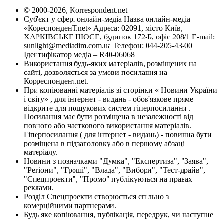
© 2000-2026, Korrespondent.net
Суб'єкт у сфері онлайн-медіа Назва онлайн-медіа –
«КореспонденТ.net» Адреса: 02091, місто Київ,
ХАРКІВСЬКЕ ШОСЕ, будинок 172-Б, офіс 208/1 E-mail:
sunlight@mediadim.com.ua
Телефон: 044-205-43-00
Ідентифікатор медіа – R40-06068
Використання будь-яких матеріалів, розміщених на
сайті, дозволяється за умови посилання на
Корреспондент.net.
При копіюванні матеріалів зі сторінки « Новини України
і світу» , для інтернет - видань - обов'язкове пряме
відкрите для пошукових систем гіперпосилання .
Посилання має бути розміщена в незалежності від
повного або часткового використання матеріалів.
Гіперпосилання ( для інтернет - видань) - повинна бути
розміщена в підзаголовку або в першому абзаці
матеріалу.
Новини з позначками "Думка", "Експертиза", "Заява",
"Регіони", "Гроші", "Влада", "Вибори", "Тест-драйв",
"Спецпроекти", "Промо" публікуються на правах
реклами.
Розділ Спецпроекти створюється спільно з
комерційними партнерами.
Будь яке копіювання, публікація, передрук, чи наступне