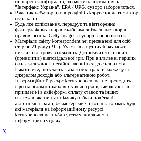
поширення інформації, що містить посилання на
"Інтерфакс-Україна", EPA / UPG, суворо забороняється.
Власник веб-сторінки в розділі Я-Корреспондент є автор
публікації.
Будь-яке копіювання, передрук та відтворення
фотографічних творів та/або аудіовізуальних творів
правовласника Getty Images - суворо забороняється.
Матеріали сайту korrespondent.net призначені для осіб
старше 21 року (21+). Участь в азартних іграх може
викликати ігрову залежність. Дотримуйтесь правил
(принципів) відповідальної гри. При виявленні перших
ознак залежності негайно зверніться до спеціаліста.
Пам'ятайте, що участь в азартних іграх не може бути
джерелом доходів або альтернативою роботі.
Інформаційний ресурс korrespondent.net не проводить
ігри на реальні та/або віртуальні гроші, також сайт не
приймає ні в якій формі оплату ставок та інших
платежів, які пов’язані/можуть бути пов’язані з
азартними іграми, букмекерами чи тоталізаторами. Будь-
які матеріали на інформаційному ресурсі
korrespondent.net публікуються виключно в
інформаційних цілях.
X