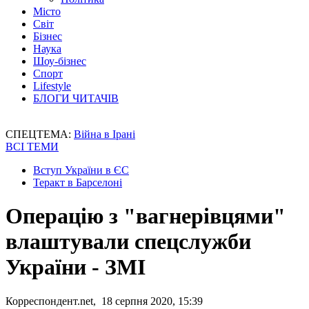
Місто
Світ
Бізнес
Наука
Шоу-бізнес
Спорт
Lifestyle
БЛОГИ ЧИТАЧІВ
СПЕЦТЕМА:
Війна в Ірані
ВСІ ТЕМИ
Вступ України в ЄС
Теракт в Барселоні
Операцію з "вагнерівцями"
влаштували спецслужби
України - ЗМІ
Корреспондент.net, 18 серпня 2020, 15:39