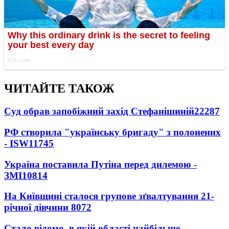
ЧИТАЙТЕ ТАКОЖ
Суд обрав запобіжний захід Стефанішиній
22287
РФ створила "українську бригаду" з полонених
- ISW
11745
Україна поставила Путіна перед дилемою -
ЗМІ
10814
На Київщині сталося групове зґвалтування 21-
річної дівчини
8072
Стало відомо, в якій області найбільше