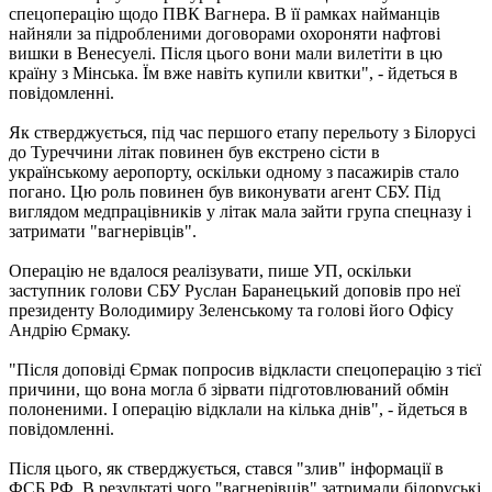
спецоперацію щодо ПВК Вагнера. В її рамках найманців
найняли за підробленими договорами охороняти нафтові
вишки в Венесуелі. Після цього вони мали вилетіти в цю
країну з Мінська. Їм вже навіть купили квитки", - йдеться в
повідомленні.
Як стверджується, під час першого етапу перельоту з Білорусі
до Туреччини літак повинен був екстрено сісти в
українському аеропорту, оскільки одному з пасажирів стало
погано. Цю роль повинен був виконувати агент СБУ. Під
виглядом медпрацівників у літак мала зайти група спецназу і
затримати "вагнерівців".
Операцію не вдалося реалізувати, пише УП, оскільки
заступник голови СБУ Руслан Баранецький доповів про неї
президенту Володимиру Зеленському та голові його Офісу
Андрію Єрмаку.
"Після доповіді Єрмак попросив відкласти спецоперацію з тієї
причини, що вона могла б зірвати підготовлюваний обмін
полоненими. І операцію відклали на кілька днів", - йдеться в
повідомленні.
Після цього, як стверджується, стався "злив" інформації в
ФСБ РФ. В результаті чого "вагнерівців" затримали білоруські