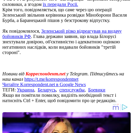
силовики, а згодом
їх передали Росії.
Крім того, повідомляється, що саме через цю операції
Зеленський звільнив керівника розвідки Міноборони Василя
Бурба, а Баранецький пішов у безстрокову відпустку.
Як повідомлялося,
Зеленський різко відреагував на видачу
бойовиків РФ
. Глава держави заявив, що влада Білорусі
знехтували довірою, об'єктивністю і адекватною оцінкою
негативних наслідків, коли видавали бойовиків "третій
стороні".
Новини від
Корреспондент.net
у Telegram. Підписуйтесь на
наш канал
https://t.me/korrespondentnet
Читайте Korrespondent.net в Google News
ТЕГИ:
Украина
,
Беларусь
,
спецслужбы
,
Боевики
Якщо ви помітили помилку, виділіть необхідний текст і
натисніть Ctrl + Enter, щоб повідомити про це редакцію.