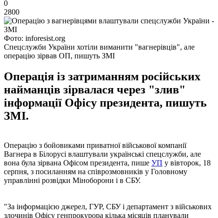
0
2800
Фото: inforesist.org
Спецслужби України хотіли виманити "вагнерівців", але
операцію зірвав ОП, пишуть ЗМІ
Операція із затриманням російських
найманців зірвалася через "злив"
інформації Офісу президента, пишуть
ЗМІ.
Операцію з бойовиками приватної військової компанії
Вагнера в Білорусі влаштували українські спецслужби, але
вона була зірвана Офісом президента, пише
УП
у вівторок, 18
серпня, з посиланням на співрозмовників у Головному
управлінні розвідки Міноборони і в СБУ.
"За інформацією джерел, ГУР, СБУ і департамент з військових
злочинів Офісу генпрокурора кілька місяців планували