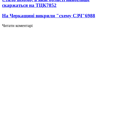
скаржаться на ТЦК
7852
На Черкащині викрили "схему СЗЧ"
6988
Читати коментарі