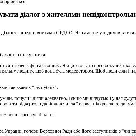
бговорюються
ізувати діалог з жителями непідконтрольн
я діалогу з представниками ОРДЛО. Як саме хочуть домовлятися 
ебажанні спілкуватися.
атися з телеграфним стовпом. Якщо хтось зі свого боку не захоч
ейтральну людину, щоб вона була модератором. Щоб люди сіли і н
ків так званих "республік".
уміли, почули і діяли адекватно. І якщо ми відчуємо і у нас буд
оворити відверто, підкріплюючи свої слова, підкреслюю, докумен
громадянського суспільства.
стра України, голови Верховної Ради або його заступників з "ч