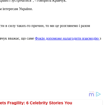
аїні і зустрічатися", - говорить Кравчук.
м інтересам України.
сти в силу таких-то причин, то ми це розглянемо і разом
авчук вважає, що саме
Фокін допоможе налагодити взаємодію
з