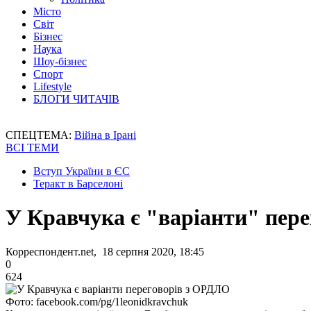
Місто
Світ
Бізнес
Наука
Шоу-бізнес
Спорт
Lifestyle
БЛОГИ ЧИТАЧІВ
СПЕЦТЕМА:
Війна в Ірані
ВСІ ТЕМИ
Вступ України в ЄС
Теракт в Барселоні
У Кравчука є "варіанти" пер
Корреспондент.net, 18 серпня 2020, 18:45
0
624
Фото: facebook.com/pg/1leonidkravchuk