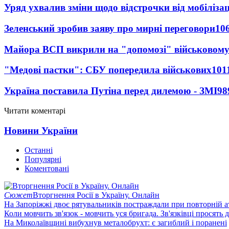
Уряд ухвалив зміни щодо відстрочки від мобілізац
Зеленський зробив заяву про мирні переговори
10
Майора ВСП викрили на "допомозі" військовому
"Медові пастки": СБУ попередила військових
101
Україна поставила Путіна перед дилемою - ЗМІ
98
Читати коментарі
Новини України
Останні
Популярні
Коментовані
Сюжет
Вторгнення Росії в Україну. Онлайн
На Запоріжжі двоє рятувальників постраждали при повторній а
Коли мовчить зв'язок - мовчить уся бригада. Зв'язківці просять
На Миколаївщині вибухнув металобрухт: є загиблий і поранені