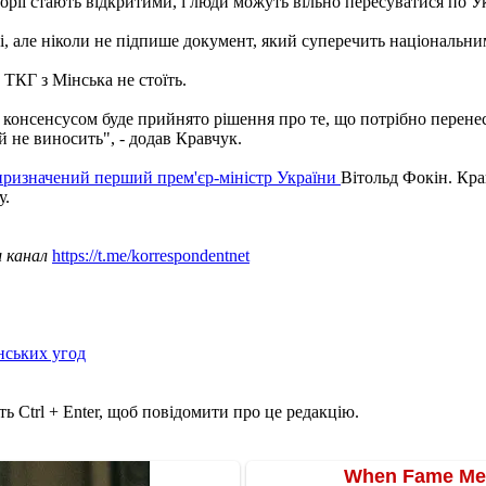
рії стають відкритими, і люди можуть вільно пересуватися по Укр
і, але ніколи не підпише документ, який суперечить національни
ТКГ з Мінська не стоїть.
х, консенсусом буде прийнято рішення про те, що потрібно перене
 не виносить", - додав Кравчук.
призначений перший прем'єр-міністр України
Вітольд Фокін. Кр
у.
ш канал
https://t.me/korrespondentnet
нських угод
ь Ctrl + Enter, щоб повідомити про це редакцію.