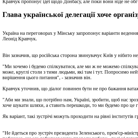
Кравчук пропонує ідеї щодо Донбасу, але поки вони ніде не о
Глава української делегації хоче орган
Україна на переговорах у Мінську запропонує варіанти веденн
Леонід Кравчук.
Він зазначив, що російська сторона звинувачує Київ у нібито н
"Ми хочемо і будемо спілкуватися, але ми ж не можемо спілкув
може, круглі столи з тими людьми, які там і тут. Попросимо н
вирішення цього питання", - зазначив він.
Кравчук уточнив, що діалог повинен бути не про бажання ватаж
"Аби ми знали, що потрібно нам, Україні, зробити, щоб нас зроз
хоче шукати шляхи, а ставить перешкоди, то ми будемо про це г
Як варіант, такі зустрічі можуть проходити на рівні інститутів 
"Не йдеться про зустріч президента Зеленського, прем'єр-міні