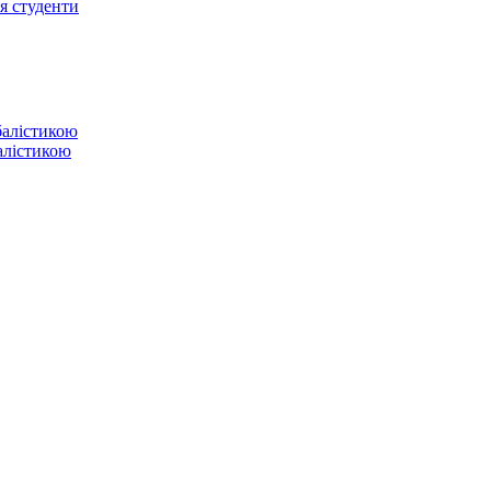
ся студенти
балістикою