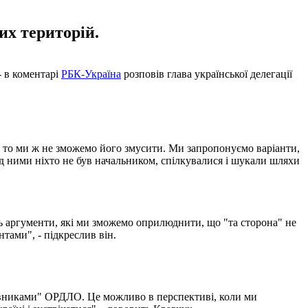
их територій.
- в коментарі
РБК-Україна
розповів глава української делегації
е, то ми ж не зможемо його змусити. Ми запропонуємо варіанти,
ад ними ніхто не був начальником, спілкувалися і шукали шляхи
уть аргументи, які ми зможемо оприлюднити, що "та сторона" не
тами", - підкреслив він.
иновниками" ОРДЛО. Це можливо в перспективі, коли ми