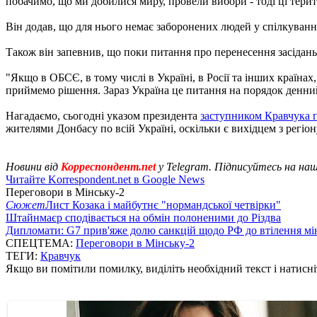
побачимо, що ми добилися миру, провели вибори - тоді ці терито
Він додав, що для нього немає заборонених людей у спілкуванн
Також він запевнив, що поки питання про перенесення засідань 
"Якщо в ОБСЄ, в тому числі в Україні, в Росії та інших країна
приймемо рішення. Зараз Україна це питання на порядок денний
Нагадаємо, сьогодні указом президента
заступником Кравчука 
жителями Донбасу по всій Україні, оскільки є вихідцем з регіон
Новини від
Корреспондент.net
у Telegram. Підписуйтесь на на
Читайте Korrespondent.net в Google News
Переговори в Мінську-2
Сюжет
Лист Козака і майбутнє "нормандської четвірки"
Штайнмаєр сподівається на обмін полоненими до Різдва
Дипломати: G7 прив'яже долю санкцій щодо РФ до втілення мі
СПЕЦТЕМА:
Переговори в Мінську-2
ТЕГИ:
Кравчук
Якщо ви помітили помилку, виділіть необхідний текст і натисніт