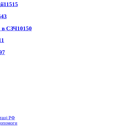
ії
11515
643
 в СЗЧ
10150
11
97
таці РФ
 допомоги