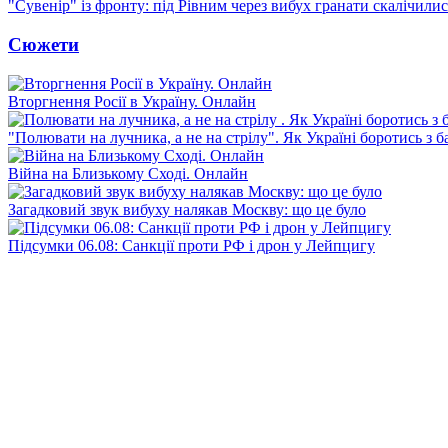
"Сувенір" із фронту: під Рівним через вибух гранати скалічили
Сюжети
Вторгнення Росії в Україну. Онлайн
"Полювати на лучника, а не на стрілу". Як Україні боротись з 
Війна на Близькому Сході. Онлайн
Загадковий звук вибуху налякав Москву: що це було
Підсумки 06.08: Санкції проти РФ і дрон у Лейпцигу