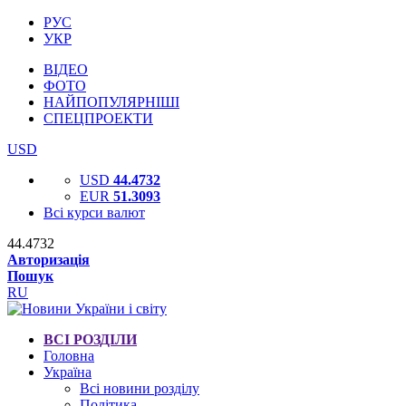
РУС
УКР
ВІДЕО
ФОТО
НАЙПОПУЛЯРНІШІ
СПЕЦПРОЕКТИ
USD
USD
44.4732
EUR
51.3093
Всі курси валют
44.4732
Авторизація
Пошук
RU
ВСІ РОЗДІЛИ
Головна
Україна
Всі новини розділу
Політика