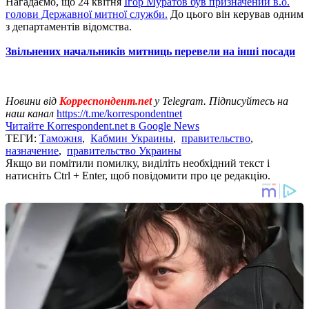
Нагадаємо, що 24 квітня
Ігор Муратов був призначений в.о.
голови Державної митної служби.
До цього він керував одним
з департаментів відомства.
Звільнених начальників митниць перевели на інші посади
Новини від
Корреспондент.net
у Telegram. Підписуйтесь на
наш канал
https://t.me/korrespondentnet
Читайте Korrespondent.net в Google News
ТЕГИ:
Таможня
,
Кабмин Украины
,
правительство
,
назначение
,
правительство Украины
Якщо ви помітили помилку, виділіть необхідний текст і
натисніть Ctrl + Enter, щоб повідомити про це редакцію.