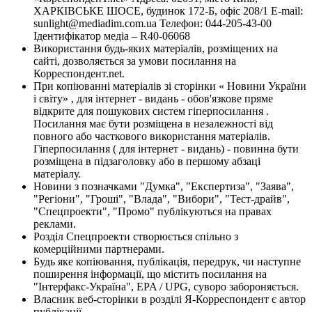
ХАРКІВСЬКЕ ШОСЕ, будинок 172-Б, офіс 208/1 E-mail:
sunlight@mediadim.com.ua
Телефон: 044-205-43-00
Ідентифікатор медіа – R40-06068
Використання будь-яких матеріалів, розміщених на
сайті, дозволяється за умови посилання на
Корреспондент.net.
При копіюванні матеріалів зі сторінки « Новини України
і світу» , для інтернет - видань - обов'язкове пряме
відкрите для пошукових систем гіперпосилання .
Посилання має бути розміщена в незалежності від
повного або часткового використання матеріалів.
Гіперпосилання ( для інтернет - видань) - повинна бути
розміщена в підзаголовку або в першому абзаці
матеріалу.
Новини з позначками "Думка", "Експертиза", "Заява",
"Регіони", "Гроші", "Влада", "Вибори", "Тест-драйв",
"Спецпроекти", "Промо" публікуються на правах
реклами.
Розділ Спецпроекти створюється спільно з
комерційними партнерами.
Будь яке копіювання, публікація, передрук, чи наступне
поширення інформації, що містить посилання на
"Інтерфакс-Україна", EPA / UPG, суворо забороняється.
Власник веб-сторінки в розділі Я-Корреспондент є автор
публікації.