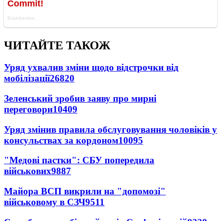
ЧИТАЙТЕ ТАКОЖ
Уряд ухвалив зміни щодо відстрочки від
мобілізації
26820
Зеленський зробив заяву про мирні
переговори
10409
Уряд змінив правила обслуговування чоловіків у
консульствах за кордоном
10095
"Медові пастки": СБУ попередила
військових
9887
Майора ВСП викрили на "допомозі"
військовому в СЗЧ
9511