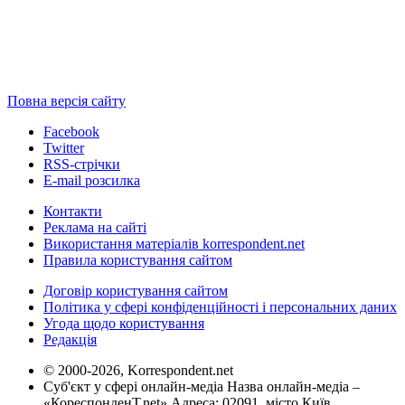
Повна версія сайту
Facebook
Twitter
RSS-стрічки
E-mail розсилка
Контакти
Реклама на сайті
Використання матеріалів korrespondent.net
Правила користування сайтом
Договір користування сайтом
Політика у сфері конфіденційності і персональних даних
Угода щодо користування
Редакція
© 2000-2026, Korrespondent.net
Суб'єкт у сфері онлайн-медіа Назва онлайн-медіа –
«КореспонденТ.net» Адреса: 02091, місто Київ,