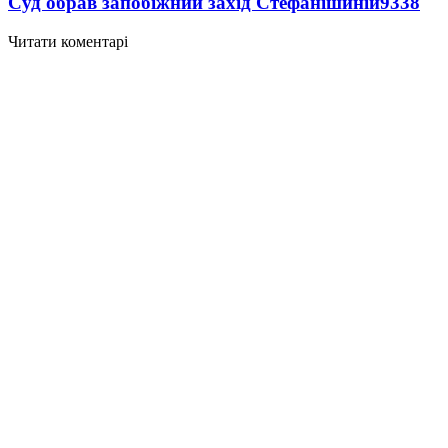
Суд обрав запобіжний захід Стефанішиній
9338
Читати коментарі