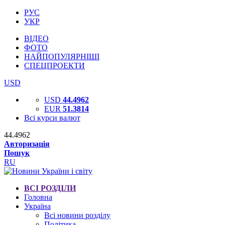
РУС
УКР
ВІДЕО
ФОТО
НАЙПОПУЛЯРНІШІ
СПЕЦПРОЕКТИ
USD
USD
44.4962
EUR
51.3814
Всі курси валют
44.4962
Авторизація
Пошук
RU
ВСІ РОЗДІЛИ
Головна
Україна
Всі новини розділу
Політика