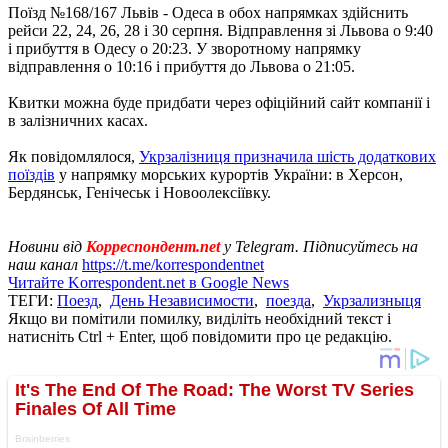
Поїзд №168/167 Львів - Одеса в обох напрямках здійснить
рейси 22, 24, 26, 28 і 30 серпня. Відправлення зі Львова о 9:40
і прибуття в Одесу о 20:23. У зворотному напрямку
відправлення о 10:16 і прибуття до Львова о 21:05.
Квитки можна буде придбати через офіційний сайт компанії і
в залізничних касах.
Як повідомлялося,
Укрзалізниця призначила шість додаткових
поїздів
у напрямку морських курортів України: в Херсон,
Бердянськ, Генічеськ і Новоолексіївку.
Новини від
Корреспондент.net
у Telegram. Підписуйтесь на
наш канал
https://t.me/korrespondentnet
Читайте Korrespondent.net в Google News
ТЕГИ:
Поезд
,
День Независимости
,
поезда
,
Укрзализныця
Якщо ви помітили помилку, виділіть необхідний текст і
натисніть Ctrl + Enter, щоб повідомити про це редакцію.