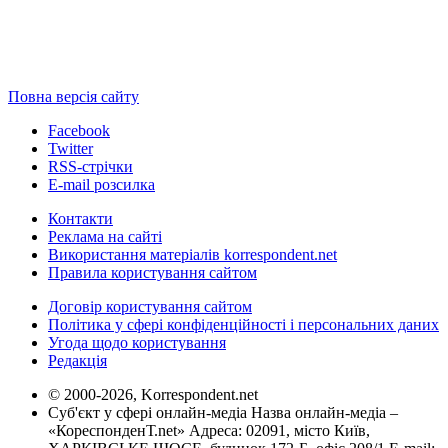
Повна версія сайту
Facebook
Twitter
RSS-стрічки
E-mail розсилка
Контакти
Реклама на сайті
Використання матеріалів korrespondent.net
Правила користування сайтом
Договір користування сайтом
Політика у сфері конфіденційності і персональних даних
Угода щодо користування
Редакція
© 2000-2026, Korrespondent.net
Суб'єкт у сфері онлайн-медіа Назва онлайн-медіа –
«КореспонденТ.net» Адреса: 02091, місто Київ,