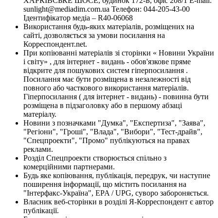
ХАРКІВСЬКЕ ШОСЕ, будинок 172-Б, офіс 208/1 E-mail:
sunlight@mediadim.com.ua
Телефон: 044-205-43-00
Ідентифікатор медіа – R40-06068
Використання будь-яких матеріалів, розміщених на
сайті, дозволяється за умови посилання на
Корреспондент.net.
При копіюванні матеріалів зі сторінки « Новини України
і світу» , для інтернет - видань - обов'язкове пряме
відкрите для пошукових систем гіперпосилання .
Посилання має бути розміщена в незалежності від
повного або часткового використання матеріалів.
Гіперпосилання ( для інтернет - видань) - повинна бути
розміщена в підзаголовку або в першому абзаці
матеріалу.
Новини з позначками "Думка", "Експертиза", "Заява",
"Регіони", "Гроші", "Влада", "Вибори", "Тест-драйв",
"Спецпроекти", "Промо" публікуються на правах
реклами.
Розділ Спецпроекти створюється спільно з
комерційними партнерами.
Будь яке копіювання, публікація, передрук, чи наступне
поширення інформації, що містить посилання на
"Інтерфакс-Україна", EPA / UPG, суворо забороняється.
Власник веб-сторінки в розділі Я-Корреспондент є автор
публікації.