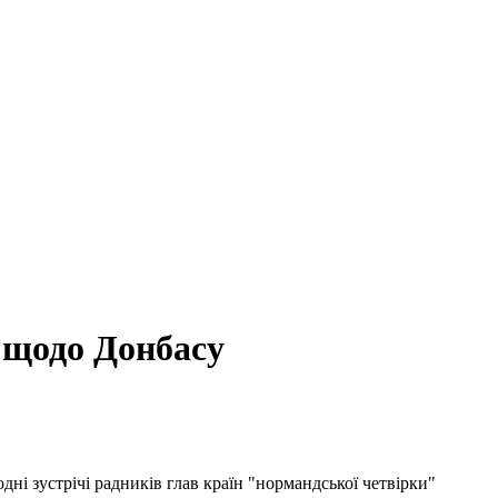
 щодо Донбасу
ні зустрічі радників глав країн "нормандської четвірки"