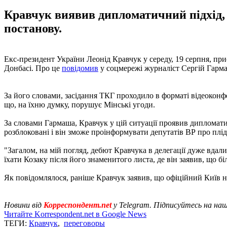
Кравчук виявив дипломатичний підхід, 
постанову.
Екс-президент України Леонід Кравчук у середу, 19 серпня, пр
Донбасі. Про це
повідомив
у соцмережі журналіст Сергій Гарма
За його словами, засідання ТКГ проходило в форматі відеоконф
що, на їхню думку, порушує Мінські угоди.
За словами Гармаша, Кравчук у цій ситуації проявив дипломати
розблоковані і він зможе проінформувати депутатів ВР про плід
"Загалом, на мій погляд, дебют Кравчука в делегації дуже вдали
їхати Козаку після його знаменитого листа, де він заявив, що 
Як повідомлялося, раніше Кравчук заявив, що офіційний Київ
Новини від
Корреспондент.net
у Telegram. Підписуйтесь на на
Читайте Korrespondent.net в Google News
ТЕГИ:
Кравчук
,
переговоры