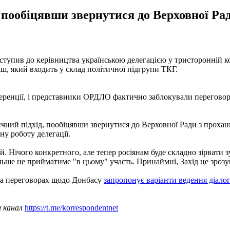
пообіцявши звернутися до Верховної Рад
иступив до керівництва українською делегацією у тристоронній к
ш, який входить у склад політичної підгрупи ТКГ.
еренції, і представники ОРДЛО фактично заблокували переговори
чний підхід, пообіцявши звернутися до Верховної Ради з прохан
ну роботу делегації.
й. Нічого конкретного, але тепер росіянам буде складно зірвати з
більше не прийматиме "в цьому" участь. Принаймні, Захід це зрозу
 на переговорах щодо Донбасу
запропонує варіанти ведення діало
ш канал
https://t.me/korrespondentnet