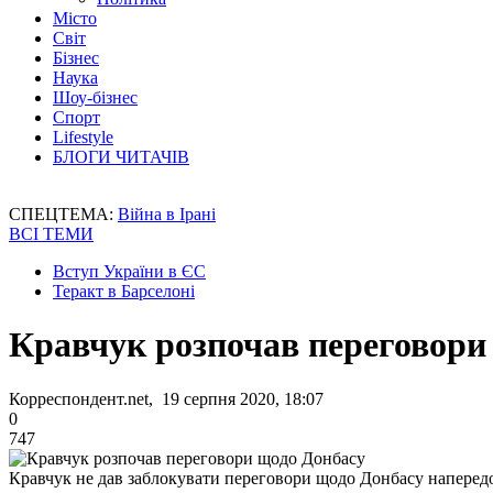
Місто
Світ
Бізнес
Наука
Шоу-бізнес
Спорт
Lifestyle
БЛОГИ ЧИТАЧІВ
СПЕЦТЕМА:
Війна в Ірані
ВСІ ТЕМИ
Вступ України в ЄС
Теракт в Барселоні
Кравчук розпочав переговори
Корреспондент.net, 19 серпня 2020, 18:07
0
747
Кравчук не дав заблокувати переговори щодо Донбасу напередод