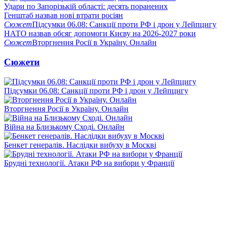
Удари по Запорізькій області: десять поранених
Генштаб назвав нові втрати росіян
Сюжет
Підсумки 06.08: Санкції проти РФ і дрон у Лейпцигу
НАТО назвав обсяг допомоги Києву на 2026-2027 роки
Сюжет
Вторгнення Росії в Україну. Онлайн
Сюжети
Підсумки 06.08: Санкції проти РФ і дрон у Лейпцигу
Вторгнення Росії в Україну. Онлайн
Війна на Близькому Сході. Онлайн
Бенкет генералів. Наслідки вибуху в Москві
Брудні технології. Атаки РФ на вибори у Франції