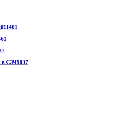
ії
11401
561
37
 в СЗЧ
9837