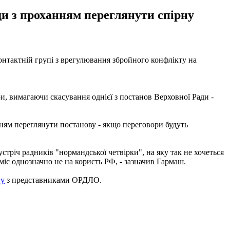
и з проханням переглянути спірну
онтактній групі з врегулювання збройного конфлікту на
, вимагаючи скасування однієї з постанов Верховної Ради -
ням переглянути постанову - якщо переговори будуть
устріч радників "нормандської четвірки", на яку так не хочеться
міє однозначно не на користь РФ, - зазначив Гармаш.
гу
з представниками ОРДЛО.