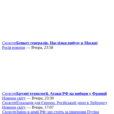
Сюжет
Бенкет генералів. Наслідки вибуху в Москві
Росія новини
— Вчора, 23:58
Сюжет
Брудні технології. Атаки РФ на вибори у Франції
Новини світу
— Вчора, 23:39
Сюжет
Ескалація для Європи. Російський дрон в Лейпцигу
Новини світу
— Вчора, 17:07
Сюжет
Зміни в армії РФ: що стоїть за рішенням Путіна