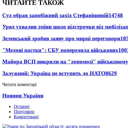
ЧИТАЙТЕ ТАКОЖ
Суд обрав запобіжний захід Стефанішиній
14748
Уряд ухвалив зміни щодо відстрочки від мобілізац
Зеленський зробив заяву про мирні переговори
10
"Медові пастки": СБУ попередила військових
100
Майора ВСП викрили на "допомозі" військовому
Залужний: Україна не вступить до НАТО
8629
Читати коментарі
Новини України
Останні
Популярні
Коментовані