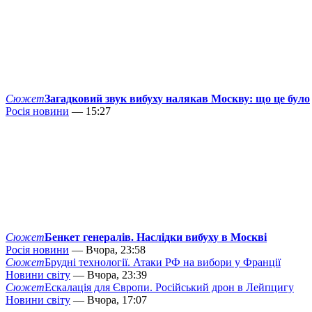
Сюжет
Загадковий звук вибуху налякав Москву: що це було
Росія новини
— 15:27
Сюжет
Бенкет генералів. Наслідки вибуху в Москві
Росія новини
— Вчора, 23:58
Сюжет
Брудні технології. Атаки РФ на вибори у Франції
Новини світу
— Вчора, 23:39
Сюжет
Ескалація для Європи. Російський дрон в Лейпцигу
Новини світу
— Вчора, 17:07