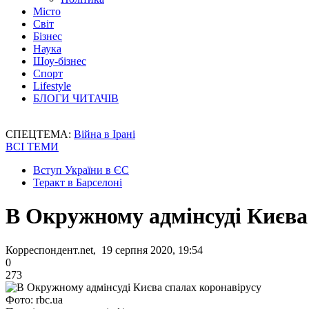
Місто
Світ
Бізнес
Наука
Шоу-бізнес
Спорт
Lifestyle
БЛОГИ ЧИТАЧІВ
СПЕЦТЕМА:
Війна в Ірані
ВСІ ТЕМИ
Вступ України в ЄС
Теракт в Барселоні
В Окружному адмінсуді Києва
Корреспондент.net, 19 серпня 2020, 19:54
0
273
Фото: rbc.ua