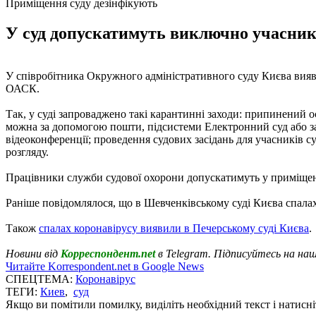
Приміщення суду дезінфікують
У суд допускатимуть виключно учасникі
У співробітника Окружного адміністративного суду Києва вияви
ОАСК.
Так, у суді запроваджено такі карантинні заходи: припинений
можна за допомогою пошти, підсистеми Електронний суд або
відеоконференції; проведення судових засідань для учасників с
розгляду.
Працівники служби судової охорони допускатимуть у приміщенн
Раніше повідомлялося, що в Шевченківському суді Києва спа
Також
спалах коронавірусу виявили в Печерському суді Києва
.
Новини від
Корреспондент.net
в Telegram. Підписуйтесь на на
Читайте Korrespondent.net в Google News
СПЕЦТЕМА:
Коронавірус
ТЕГИ:
Киев
,
суд
Якщо ви помітили помилку, виділіть необхідний текст і натисніт