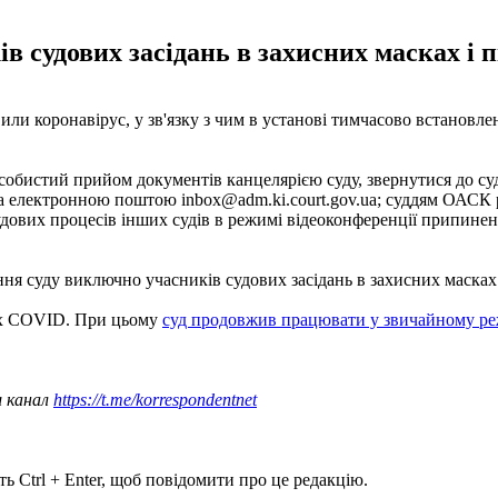
в судових засідань в захисних масках і 
ли коронавірус, у зв'язку з чим в установі тимчасово встановл
 особистий прийом документів канцелярією суду, звернутися до 
 за електронною поштою
inbox@adm.ki.court.gov.ua
; суддям ОАСК 
удових процесів інших судів в режимі відеоконференції припинен
я суду виключно учасників судових засідань в захисних масках 
лах COVID. При цьому
суд продовжив працювати у звичайному р
ш канал
https://t.me/korrespondentnet
ь Ctrl + Enter, щоб повідомити про це редакцію.