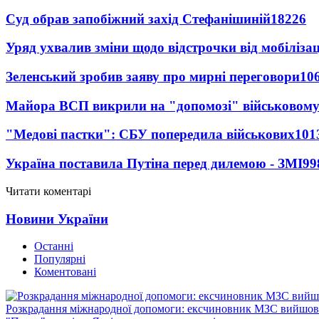
Суд обрав запобіжний захід Стефанішиній
18226
Уряд ухвалив зміни щодо відстрочки від мобілізац
Зеленський зробив заяву про мирні переговори
10
Майора ВСП викрили на "допомозі" військовому
"Медові пастки": СБУ попередила військових
101
Україна поставила Путіна перед дилемою - ЗМІ
99
Читати коментарі
Новини України
Останні
Популярні
Коментовані
Розкрадання міжнародної допомоги: ексчиновник МЗС вийшов 