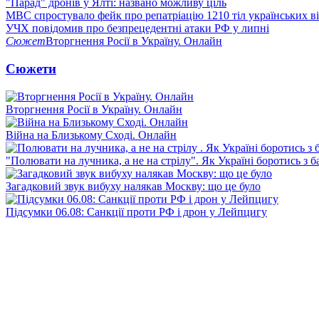
"Парад" дронів у Ялті: названо можливу ціль
МВС спростувало фейк про репатріацію 1210 тіл українських в
УЧХ повідомив про безпрецедентні атаки РФ у липні
Сюжет
Вторгнення Росії в Україну. Онлайн
Сюжети
Вторгнення Росії в Україну. Онлайн
Війна на Близькому Сході. Онлайн
"Полювати на лучника, а не на стрілу". Як Україні боротись з 
Загадковий звук вибуху налякав Москву: що це було
Підсумки 06.08: Санкції проти РФ і дрон у Лейпцигу