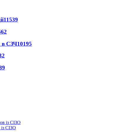
ії
11539
662
 в СЗЧ
10195
32
89
із СІЗО