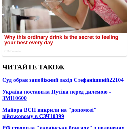
ЧИТАЙТЕ ТАКОЖ
Суд обрав запобіжний захід Стефанішиній
22104
Україна поставила Путіна перед дилемою -
ЗМІ
10600
Майора ВСП викрили на "допомозі"
військовому в СЗЧ
10399
РФ створила "українську бригаду" з полонених