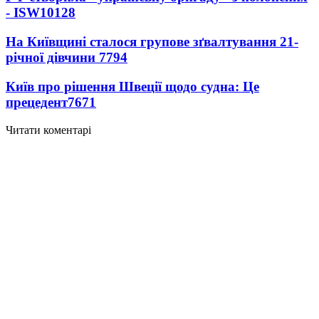
- ISW
10128
На Київщині сталося групове зґвалтування 21-
річної дівчини
7794
Київ про рішення Швеції щодо судна: Це
прецедент
7671
Читати коментарі