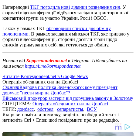
Напередодні
ТКГ погодила нові ділянки розведення сил
. У
форматі відеоконференції відбулося засідання тристоронньої
контактної групи за участю України, Росії і ОБСЄ.
Також у рамках ТКГ
обговорили списки для обміну
полоненими.
В рамках засідання мінської ТКГ, яке тривало у
форматі відеоконференції, сторони досягли згоди щодо
списків утримуваних осіб, які готуються до обміну.
Новини від
Корреспондент.net
в Telegram. Підписуйтесь на
наш канал
https://t.me/korrespondentnet
Читайте Korrespondent.net в Google News
Операція об'єднаних сил на Донбасі
Сюжет
Кадрова політика Зеленського: кому президент
доручає "нести мир на Донбас"?
Військовий прокурор застеріг від порушень закону в Золотому
СПЕЦТЕМА:
Операція об'єднаних сил на Донбасі
ТЕГИ:
донбасс
,
обстрел
,
сепаратисты
,
ВСУ
Якщо ви помітили помилку, виділіть необхідний текст і
натисніть Ctrl + Enter, щоб повідомити про це редакцію.