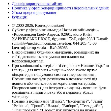
Договір користування сайтом
Політика у сфері конфіденційності і персональних даних
Угода щодо користування
Редакція
© 2000-2026, Korrespondent.net
Суб'єкт у сфері онлайн-медіа Назва онлайн-медіа –
«КореспонденТ.net» Адреса: 02091, місто Київ,
ХАРКІВСЬКЕ ШОСЕ, будинок 172-Б, офіс 208/1 E-mail:
sunlight@mediadim.com.ua
Телефон: 044-205-43-00
Ідентифікатор медіа – R40-06068
Використання будь-яких матеріалів, розміщених на
сайті, дозволяється за умови посилання на
Корреспондент.net.
При копіюванні матеріалів зі сторінки « Новини України
і світу» , для інтернет - видань - обов'язкове пряме
відкрите для пошукових систем гіперпосилання .
Посилання має бути розміщена в незалежності від
повного або часткового використання матеріалів.
Гіперпосилання ( для інтернет - видань) - повинна бути
розміщена в підзаголовку або в першому абзаці
матеріалу.
Новини з позначками "Думка", "Експертиза", "Заява",
"Регіони", "Гроші", "Влада", "Вибори", "Тест-драйв",
"Спецпроекти", "Промо" публікуються на правах