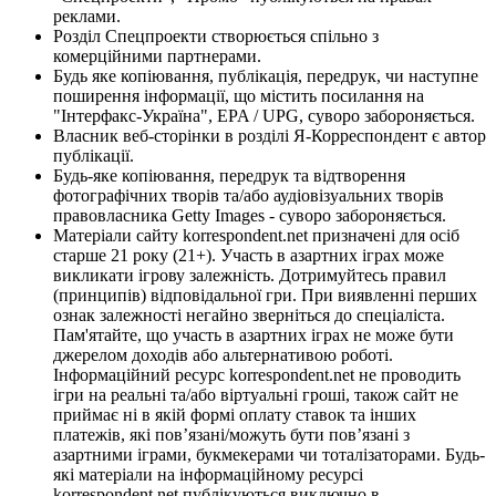
реклами.
Розділ Спецпроекти створюється спільно з
комерційними партнерами.
Будь яке копіювання, публікація, передрук, чи наступне
поширення інформації, що містить посилання на
"Інтерфакс-Україна", EPA / UPG, суворо забороняється.
Власник веб-сторінки в розділі Я-Корреспондент є автор
публікації.
Будь-яке копіювання, передрук та відтворення
фотографічних творів та/або аудіовізуальних творів
правовласника Getty Images - суворо забороняється.
Матеріали сайту korrespondent.net призначені для осіб
старше 21 року (21+). Участь в азартних іграх може
викликати ігрову залежність. Дотримуйтесь правил
(принципів) відповідальної гри. При виявленні перших
ознак залежності негайно зверніться до спеціаліста.
Пам'ятайте, що участь в азартних іграх не може бути
джерелом доходів або альтернативою роботі.
Інформаційний ресурс korrespondent.net не проводить
ігри на реальні та/або віртуальні гроші, також сайт не
приймає ні в якій формі оплату ставок та інших
платежів, які пов’язані/можуть бути пов’язані з
азартними іграми, букмекерами чи тоталізаторами. Будь-
які матеріали на інформаційному ресурсі
korrespondent.net публікуються виключно в