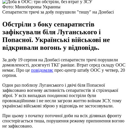
Фото: Минобороны Украины
Сепаратисти тричі за добу порушили "тишу" на Донбасі
Обстріли з боку сепаратистів
зафіксували біля Луганського і
Попасної. Українські військові не
відкривали вогонь у відповідь.
За добу 19 серпня на Донбасі сепаратисти тричі порушили
домовленості, досягнуті ТКГ раніше. Втрат серед складу ООС
немає. Про це
повідомляє
прес-центр штабу ООС у четвер, 20
серпня.
Один раз поблизу Луганського і двічі біля Попасної
зафіксовано вогневу активність сепаратистів зі стрілецької
зброї. У всіх випадках поодинокі постріли були
провокаційними і не несли загрози життю воїнам ЗСУ, тому
українські військові зброю у відповідь не застосовували.
При цьому з початку поточної доби на всіх ділянках фронту
спостерігається тиша, порушення режиму припинення вогню
не зафіксовано.