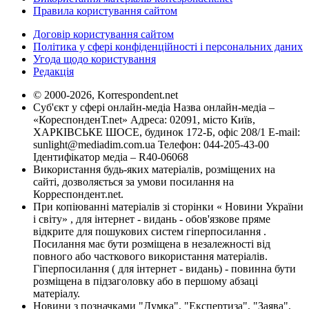
Правила користування сайтом
Договір користування сайтом
Політика у сфері конфіденційності і персональних даних
Угода щодо користування
Редакція
© 2000-2026, Korrespondent.net
Суб'єкт у сфері онлайн-медіа Назва онлайн-медіа –
«КореспонденТ.net» Адреса: 02091, місто Київ,
ХАРКІВСЬКЕ ШОСЕ, будинок 172-Б, офіс 208/1 E-mail:
sunlight@mediadim.com.ua
Телефон: 044-205-43-00
Ідентифікатор медіа – R40-06068
Використання будь-яких матеріалів, розміщених на
сайті, дозволяється за умови посилання на
Корреспондент.net.
При копіюванні матеріалів зі сторінки « Новини України
і світу» , для інтернет - видань - обов'язкове пряме
відкрите для пошукових систем гіперпосилання .
Посилання має бути розміщена в незалежності від
повного або часткового використання матеріалів.
Гіперпосилання ( для інтернет - видань) - повинна бути
розміщена в підзаголовку або в першому абзаці
матеріалу.
Новини з позначками "Думка", "Експертиза", "Заява",