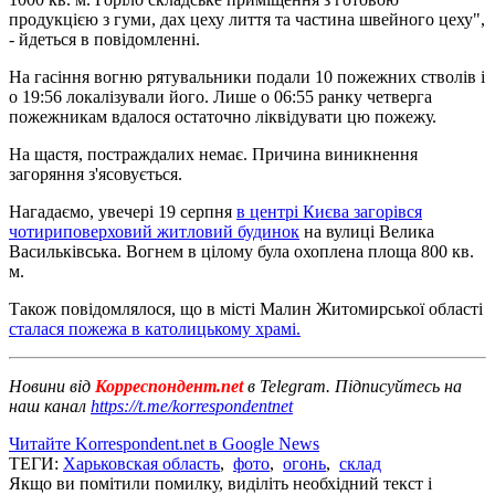
продукцією з гуми, дах цеху лиття та частина швейного цеху",
- йдеться в повідомленні.
На гасіння вогню рятувальники подали 10 пожежних стволів і
о 19:56 локалізували його. Лише о 06:55 ранку четверга
пожежникам вдалося остаточно ліквідувати цю пожежу.
На щастя, постраждалих немає. Причина виникнення
загоряння з'ясовується.
Нагадаємо, увечері 19 серпня
в центрі Києва загорівся
чотириповерховий житловий будинок
на вулиці Велика
Васильківська. Вогнем в цілому була охоплена площа 800 кв.
м.
Також повідомлялося, що в місті Малин Житомирської області
сталася пожежа в католицькому храмі.
Новини від
Корреспондент.net
в Telegram. Підписуйтесь на
наш канал
https://t.me/korrespondentnet
Читайте Korrespondent.net в Google News
ТЕГИ:
Харьковская область
,
фото
,
огонь
,
склад
Якщо ви помітили помилку, виділіть необхідний текст і