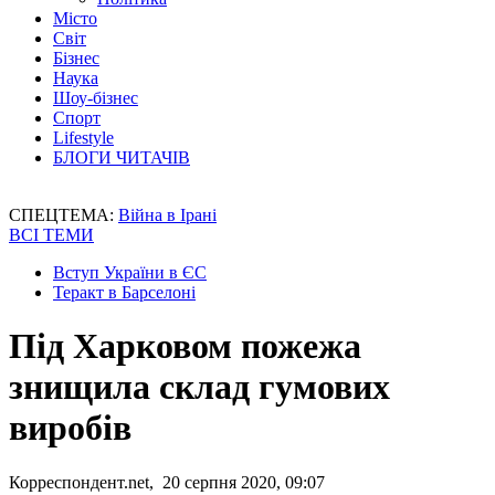
Місто
Світ
Бізнес
Наука
Шоу-бізнес
Спорт
Lifestyle
БЛОГИ ЧИТАЧІВ
СПЕЦТЕМА:
Війна в Ірані
ВСІ ТЕМИ
Вступ України в ЄС
Теракт в Барселоні
Під Харковом пожежа
знищила склад гумових
виробів
Корреспондент.net, 20 серпня 2020, 09:07