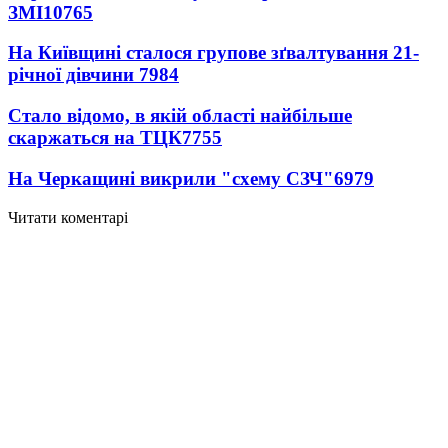
ЗМІ
10765
На Київщині сталося групове зґвалтування 21-
річної дівчини
7984
Стало відомо, в якій області найбільше
скаржаться на ТЦК
7755
На Черкащині викрили "схему СЗЧ"
6979
Читати коментарі