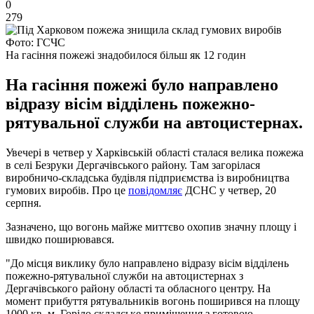
0
279
Фото: ГСЧС
На гасіння пожежі знадобилося більш як 12 годин
На гасіння пожежі було направлено
відразу вісім відділень пожежно-
рятувальної служби на автоцистернах.
Увечері в четвер у Харківській області сталася велика пожежа
в селі Безруки Дергачівського району. Там загорілася
виробничо-складська будівля підприємства із виробництва
гумових виробів. Про це
повідомляє
ДСНС у четвер, 20
серпня.
Зазначено, що вогонь майже миттєво охопив значну площу і
швидко поширювався.
"До місця виклику було направлено відразу вісім відділень
пожежно-рятувальної служби на автоцистернах з
Дергачівського району області та обласного центру. На
момент прибуття рятувальників вогонь поширився на площу
1000 кв. м. Горіло складське приміщення з готовою