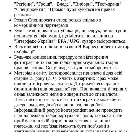
"Регіони", "Гроші", "Влада", "Вибори", "Тест-драйв",
"Спецпроекти", "Промо" публікуються на правах
реклами.
Розділ Спецпроекти створюється спільно з
комерційними партнерами.
Будь яке копіювання, публікація, передрук, чи наступне
поширення інформації, що містить посилання на
"Інтерфакс-Україна", EPA / UPG, суворо забороняється.
Власник веб-сторінки в розділі Я-Корреспондент є автор
публікації.
Будь-яке копіювання, передрук та відтворення
фотографічних творів та/або аудіовізуальних творів
правовласника Getty Images - суворо забороняється.
Матеріали сайту korrespondent.net призначені для осіб
старше 21 року (21+). Участь в азартних іграх може
викликати ігрову залежність. Дотримуйтесь правил
(принципів) відповідальної гри. При виявленні перших
ознак залежності негайно зверніться до спеціаліста.
Пам'ятайте, що участь в азартних іграх не може бути
джерелом доходів або альтернативою роботі.
Інформаційний ресурс korrespondent.net не проводить
ігри на реальні та/або віртуальні гроші, також сайт не
приймає ні в якій формі оплату ставок та інших
платежів, які пов’язані/можуть бути пов’язані з
азартними іграми, букмекерами чи тоталізаторами. Будь-