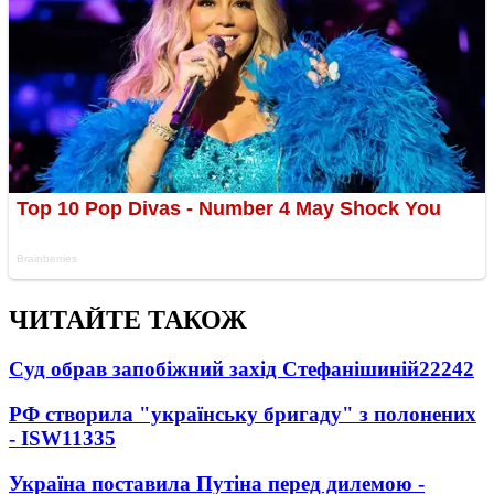
ЧИТАЙТЕ ТАКОЖ
Суд обрав запобіжний захід Стефанішиній
22242
РФ створила "українську бригаду" з полонених
- ISW
11335
Україна поставила Путіна перед дилемою -