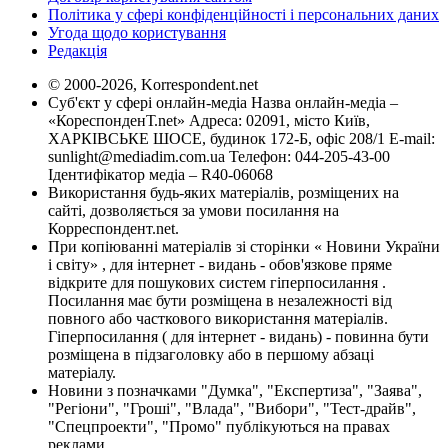
Політика у сфері конфіденційності і персональних даних
Угода щодо користування
Редакція
© 2000-2026, Korrespondent.net
Суб'єкт у сфері онлайн-медіа Назва онлайн-медіа –
«КореспонденТ.net» Адреса: 02091, місто Київ,
ХАРКІВСЬКЕ ШОСЕ, будинок 172-Б, офіс 208/1 E-mail:
sunlight@mediadim.com.ua
Телефон: 044-205-43-00
Ідентифікатор медіа – R40-06068
Використання будь-яких матеріалів, розміщених на
сайті, дозволяється за умови посилання на
Корреспондент.net.
При копіюванні матеріалів зі сторінки « Новини України
і світу» , для інтернет - видань - обов'язкове пряме
відкрите для пошукових систем гіперпосилання .
Посилання має бути розміщена в незалежності від
повного або часткового використання матеріалів.
Гіперпосилання ( для інтернет - видань) - повинна бути
розміщена в підзаголовку або в першому абзаці
матеріалу.
Новини з позначками "Думка", "Експертиза", "Заява",
"Регіони", "Гроші", "Влада", "Вибори", "Тест-драйв",
"Спецпроекти", "Промо" публікуються на правах
реклами.