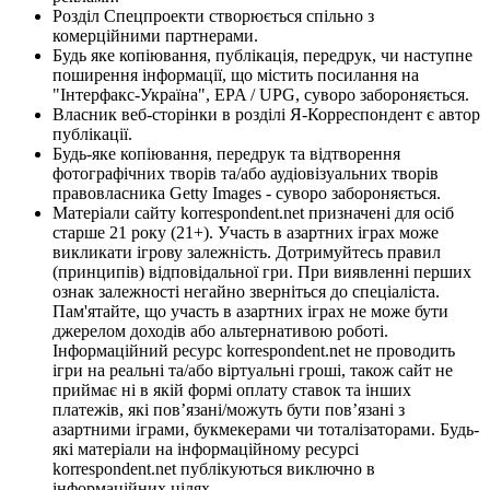
Розділ Спецпроекти створюється спільно з
комерційними партнерами.
Будь яке копіювання, публікація, передрук, чи наступне
поширення інформації, що містить посилання на
"Інтерфакс-Україна", EPA / UPG, суворо забороняється.
Власник веб-сторінки в розділі Я-Корреспондент є автор
публікації.
Будь-яке копіювання, передрук та відтворення
фотографічних творів та/або аудіовізуальних творів
правовласника Getty Images - суворо забороняється.
Матеріали сайту korrespondent.net призначені для осіб
старше 21 року (21+). Участь в азартних іграх може
викликати ігрову залежність. Дотримуйтесь правил
(принципів) відповідальної гри. При виявленні перших
ознак залежності негайно зверніться до спеціаліста.
Пам'ятайте, що участь в азартних іграх не може бути
джерелом доходів або альтернативою роботі.
Інформаційний ресурс korrespondent.net не проводить
ігри на реальні та/або віртуальні гроші, також сайт не
приймає ні в якій формі оплату ставок та інших
платежів, які пов’язані/можуть бути пов’язані з
азартними іграми, букмекерами чи тоталізаторами. Будь-
які матеріали на інформаційному ресурсі
korrespondent.net публікуються виключно в
інформаційних цілях.