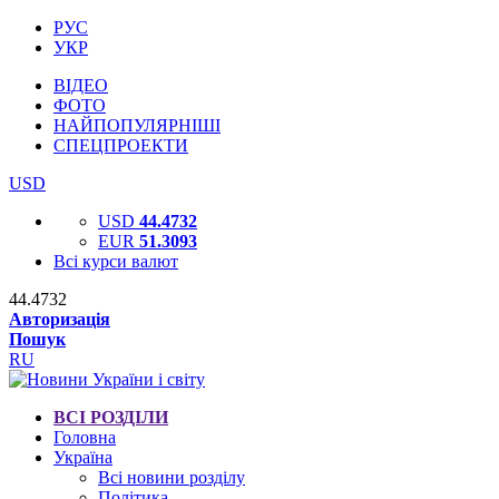
РУС
УКР
ВІДЕО
ФОТО
НАЙПОПУЛЯРНІШІ
СПЕЦПРОЕКТИ
USD
USD
44.4732
EUR
51.3093
Всі курси валют
44.4732
Авторизація
Пошук
RU
ВСІ РОЗДІЛИ
Головна
Україна
Всі новини розділу
Політика