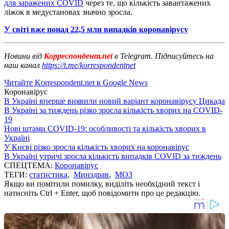
для заражених COVID
через те, що кількість завантажених
ліжок в медустановах значно зросла.
У світі вже понад 22,5 млн випадків коронавірусу
Новини від
Корреспондент.net
в Telegram. Підписуйтесь на
наш канал
https://t.me/korrespondentnet
Читайте Korrespondent.net в Google News
Коронавірус
В Україні вперше виявили новий варіант коронавірусу Цикада
В Україні за тиждень різко зросла кількість хворих на COVID-
19
Нові штами COVID-19: особливості та кількість хворих в
Україні
У Києві різко зросла кількість хворих на коронавірус
В Україні утричі зросла кількість випадків COVID за тиждень
СПЕЦТЕМА:
Коронавірус
ТЕГИ:
статистика
,
Минздрав
,
МОЗ
Якщо ви помітили помилку, виділіть необхідний текст і
натисніть Ctrl + Enter, щоб повідомити про це редакцію.