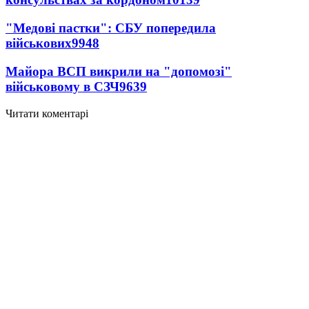
"Медові пастки": СБУ попередила
військових
9948
Майора ВСП викрили на "допомозі"
військовому в СЗЧ
9639
Читати коментарі