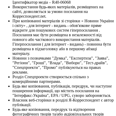
Ідентифікатор медіа – R40-06068
Використання будь-яких матеріалів, розміщених на
сайті, дозволяється за умови посилання на
Корреспондент.net.
При копіюванні матеріалів зі сторінки « Новини України
і світу» , для інтернет - видань - обов'язкове пряме
відкрите для пошукових систем гіперпосилання .
Посилання має бути розміщена в незалежності від
повного або часткового використання матеріалів.
Гіперпосилання ( для інтернет - видань) - повинна бути
розміщена в підзаголовку або в першому абзаці
матеріалу.
Новини з позначками "Думка", "Експертиза", "Заява",
"Регіони", "Гроші", "Влада", "Вибори", "Тест-драйв",
"Спецпроекти", "Промо" публікуються на правах
реклами.
Розділ Спецпроекти створюється спільно з
комерційними партнерами.
Будь яке копіювання, публікація, передрук, чи наступне
поширення інформації, що містить посилання на
"Інтерфакс-Україна", EPA / UPG, суворо забороняється.
Власник веб-сторінки в розділі Я-Корреспондент є автор
публікації.
Будь-яке копіювання, передрук та відтворення
фотографічних творів та/або аудіовізуальних творів