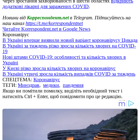
Через зростання захворюваності в шести областях
відкриють
додаткові лікарні для заражених COVID
.
Новини від
Корреспондент.net
в Telegram. Підписуйтесь на
наш канал
https://t.me/korrespondentnet
Читайте Korrespondent.net в Google News
Коронавірус
В Україні вперше виявили новий варіант коронавірусу Цикада
В Україні за тиждень різко зросла кількість хворих на COVID-
19
Нові штами COVID-19: особливості та кількість хворих в
Україні
У Києві різко зросла кількість хворих на коронавірус
В Україні утричі зросла кількість випадків COVID за тиждень
СПЕЦТЕМА:
Коронавірус
ТЕГИ:
Минздрав
,
медики
,
пандемия
Якщо ви помітили помилку, виділіть необхідний текст і
натисніть Ctrl + Enter, щоб повідомити про це редакцію.