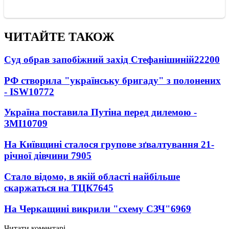
ЧИТАЙТЕ ТАКОЖ
Суд обрав запобіжний захід Стефанішиній
22200
РФ створила "українську бригаду" з полонених
- ISW
10772
Україна поставила Путіна перед дилемою -
ЗМІ
10709
На Київщині сталося групове зґвалтування 21-
річної дівчини
7905
Стало відомо, в якій області найбільше
скаржаться на ТЦК
7645
На Черкащині викрили "схему СЗЧ"
6969
Читати коментарі