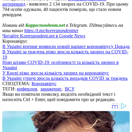
антирекорд
- виявлено 2 134 хворих на COVID-19. При цьому
704 особи одужали, 40 пацієнтів померли, що стало новим
рекордом.
Новини від
Корреспондент.net
в Telegram. Підписуйтесь на
наш канал
https://t.me/korrespondentnet
Читайте Korrespondent.net в Google News
Коронавірус
В Україні вперше виявили новий варіант коронавірусу Цикада
В Україні за тиждень різко зросла кількість хворих на COVID-
19
Нові штами COVID-19: особливості та кількість хворих в
Україні
У Києві різко зросла кількість хворих на коронавірус
В Україні утричі зросла кількість випадків COVID за тиждень
СПЕЦТЕМА:
Коронавірус
ТЕГИ:
инфекция
,
заражение
,
ВСУ
Якщо ви помітили помилку, виділіть необхідний текст і
натисніть Ctrl + Enter, щоб повідомити про це редакцію.