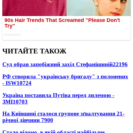
ЧИТАЙТЕ ТАКОЖ
Суд обрав запобіжний захід Стефанішиній
22196
РФ створила "українську бригаду" з полонених
- ISW
10724
Україна поставила Путіна перед дилемою -
ЗМІ
10703
На Київщині сталося групове зґвалтування 21-
річної дівчини
7900
Стало відомо, в якій області найбільше