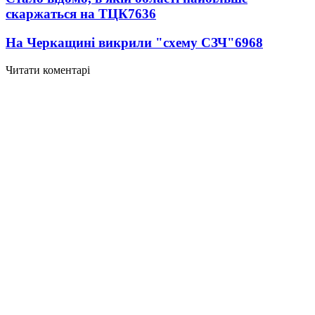
скаржаться на ТЦК
7636
На Черкащині викрили "схему СЗЧ"
6968
Читати коментарі