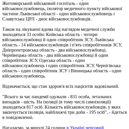
Житомирський військовий госпіталь - один
військовослужбовець, ізолятор медичного пункту військової
частини Львівської області - один військовослужбовець і
Славутська ЦРЛ - диоє військовослужбовців.
Також на лікуванні вдома під наглядом медичної служби
знаходяться 33 особи: Київська область - чотири
військовослужбовці й один співробітник ЗСУ, Львівська
область - 14 військовослужбовців і п'ять співробітників ЗСУ,
Дніпропетровська область - два військовослужбовці,
Чернівецька область - два військовослужбовці й один
співробітник ЗСУ, Одеська область - один
військовослужбовець і один співробітник ЗСУ, Чернігівська
область - один співробітник ЗСУ і Вінницька область - один
військовослужбовець.
Відзначається, що стан здоров'я всіх пацієнтів задовільний.
"Всього за час пандемії одужали - 831 особа, летальних
випадків - шість. На ізоляції (в тому числі самоізоляції)
знаходяться 817 осіб. Кількість військовослужбовців, у яких
закінчується ізоляція, найближчі три доби - 195 осіб", - йдеться
в повідомленні.
Нагадаємо, за минулі 24 години
в Україні черговий