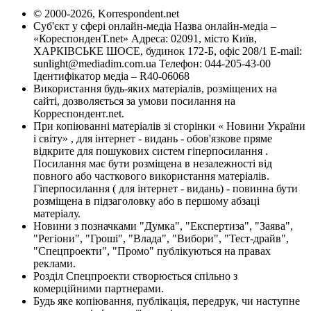
© 2000-2026, Korrespondent.net
Суб'єкт у сфері онлайн-медіа Назва онлайн-медіа –
«КореспонденТ.net» Адреса: 02091, місто Київ,
ХАРКІВСЬКЕ ШОСЕ, будинок 172-Б, офіс 208/1 E-mail:
sunlight@mediadim.com.ua
Телефон: 044-205-43-00
Ідентифікатор медіа – R40-06068
Використання будь-яких матеріалів, розміщених на
сайті, дозволяється за умови посилання на
Корреспондент.net.
При копіюванні матеріалів зі сторінки « Новини України
і світу» , для інтернет - видань - обов'язкове пряме
відкрите для пошукових систем гіперпосилання .
Посилання має бути розміщена в незалежності від
повного або часткового використання матеріалів.
Гіперпосилання ( для інтернет - видань) - повинна бути
розміщена в підзаголовку або в першому абзаці
матеріалу.
Новини з позначками "Думка", "Експертиза", "Заява",
"Регіони", "Гроші", "Влада", "Вибори", "Тест-драйв",
"Спецпроекти", "Промо" публікуються на правах
реклами.
Розділ Спецпроекти створюється спільно з
комерційними партнерами.
Будь яке копіювання, публікація, передрук, чи наступне