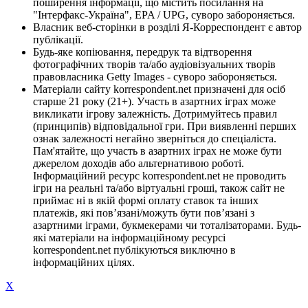
поширення інформації, що містить посилання на
"Інтерфакс-Україна", EPA / UPG, суворо забороняється.
Власник веб-сторінки в розділі Я-Корреспондент є автор
публікації.
Будь-яке копіювання, передрук та відтворення
фотографічних творів та/або аудіовізуальних творів
правовласника Getty Images - суворо забороняється.
Матеріали сайту korrespondent.net призначені для осіб
старше 21 року (21+). Участь в азартних іграх може
викликати ігрову залежність. Дотримуйтесь правил
(принципів) відповідальної гри. При виявленні перших
ознак залежності негайно зверніться до спеціаліста.
Пам'ятайте, що участь в азартних іграх не може бути
джерелом доходів або альтернативою роботі.
Інформаційний ресурс korrespondent.net не проводить
ігри на реальні та/або віртуальні гроші, також сайт не
приймає ні в якій формі оплату ставок та інших
платежів, які пов’язані/можуть бути пов’язані з
азартними іграми, букмекерами чи тоталізаторами. Будь-
які матеріали на інформаційному ресурсі
korrespondent.net публікуються виключно в
інформаційних цілях.
X