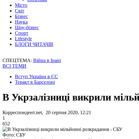
Місто
Світ
Бізнес
Наука
Шоу-бізнес
Спорт
Lifestyle
БЛОГИ ЧИТАЧІВ
СПЕЦТЕМА:
Війна в Ірані
ВСІ ТЕМИ
Вступ України в ЄС
Теракт в Барселоні
В Укрзалізниці викрили міль
Корреспондент.net, 20 серпня 2020, 12:21
1
652
Фото: СБУ