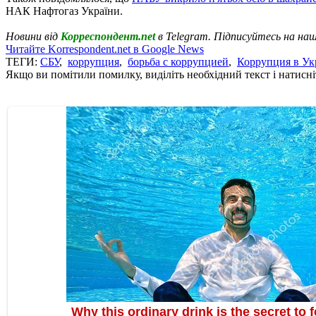
НАК Нафтогаз України.
Новини від
Корреспондент.net
в Telegram. Підписуйтесь на на
Читайте Korrespondent.net в Google News
ТЕГИ:
СБУ
,
коррупция
,
борьба с коррупцией
,
Коррупция в Ук
Якщо ви помітили помилку, виділіть необхідний текст і натисніт