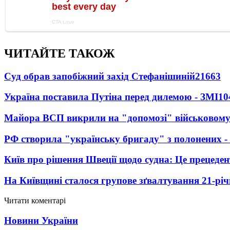
ЧИТАЙТЕ ТАКОЖ
Суд обрав запобіжний захід Стефанішиній
21663
Україна поставила Путіна перед дилемою - ЗМІ
10
Майора ВСП викрили на "допомозі" військовому
РФ створила "українську бригаду" з полонених -
Київ про рішення Швеції щодо судна: Це прецеден
На Київщині сталося групове зґвалтування 21-річ
Читати коментарі
Новини України