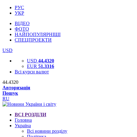
РУС
УКР
ВІДЕО
ФОТО
НАЙПОПУЛЯРНІШІ
СПЕЦПРОЕКТИ
USD
USD
44.4320
EUR
51.3316
Всі курси валют
44.4320
Авторизація
Пошук
RU
ВСІ РОЗДІЛИ
Головна
Україна
Всі новини розділу
Політика