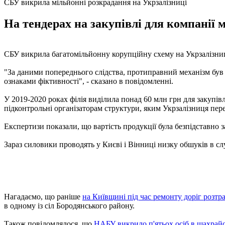
СБУ викрила мільйонні розкрадання на Укрзалізниці
На тендерах на закупівлі для компанії 
СБУ викрила багатомільйонну корупційну схему на Укрзалізни
"За даними попереднього слідства, протиправний механізм був 
ознаками фіктивності", - сказано в повідомленні.
У 2019-2020 роках філія виділила понад 60 млн грн для закупі
підконтрольні організаторам структури, яким Укрзалізниця пер
Експертизи показали, що вартість продукції була безпідставно 
Зараз силовики проводять у Києві і Вінниці низку обшуків в с
Нагадаємо, що раніше
на Київщині під час ремонту доріг розтр
в одному із сіл Бородянського району.
Також повідомлялося, що
НАБУ викрило п'ятьох осіб в шахрайст