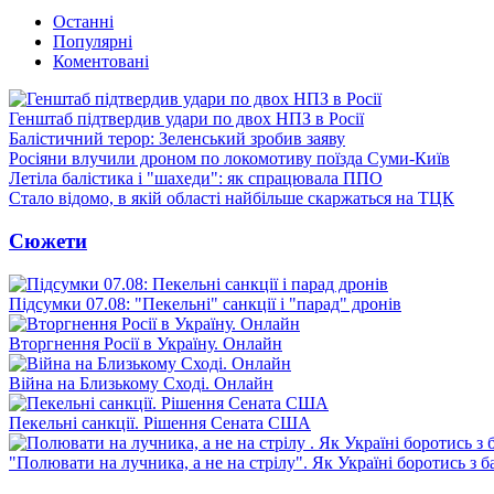
Останні
Популярні
Коментовані
Генштаб підтвердив удари по двох НПЗ в Росії
Балістичний терор: Зеленський зробив заяву
Росіяни влучили дроном по локомотиву поїзда Суми-Київ
Летіла балістика і "шахеди": як спрацювала ППО
Стало відомо, в якій області найбільше скаржаться на ТЦК
Сюжети
Підсумки 07.08: "Пекельні" санкції і "парад" дронів
Вторгнення Росії в Україну. Онлайн
Війна на Близькому Сході. Онлайн
Пекельні санкції. Рішення Сената США
"Полювати на лучника, а не на стрілу". Як Україні боротись з 