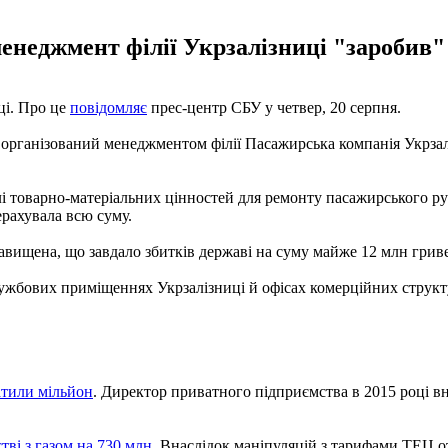
менеджмент філії Укрзалізниці "заробив
ці. Про це
повідомляє
прес-центр СБУ у четвер, 20 серпня.
організований менеджментом філії Пасажирська компанія Укрзаліз
влі товарно-матеріальних цінностей для ремонту пасажирського 
ерахувала всю суму.
завищена, що завдало збитків державі на суму майже 12 млн грив
лужбових приміщеннях Укрзалізниці й офісах комерційних структ
атили мільйон
. Директор приватного підприємства в 2015 році вн
ві з газом на 730 млн
. Внаслідок маніпуляцій з тарифами ТЕЦ от