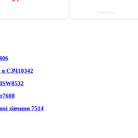
406
 в СЗЧ
10342
 ISW
8532
т
7608
ної дівчини
7514