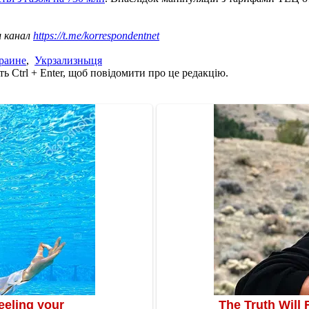
ш канал
https://t.me/korrespondentnet
раине
,
Укрзализныця
ь Ctrl + Enter, щоб повідомити про це редакцію.