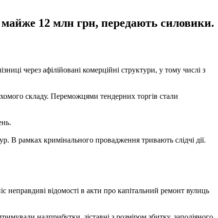
" майже 12 млн грн, передають силовики.
ниці через афілійовані комерційні структури, у тому числі з
рухомого складу. Переможцями тендерних торгів стали
ень.
ур. В рамках кримінального провадження тривають слідчі дії.
іс неправдиві відомості в акти про капітальний ремонт вулиць
римували надприбутки, зіставні з розміром збитку, заподіяного