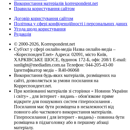
Використання матеріалів korrespondent.net
Правила користування сайтом
Договір користування сайтом
Політика у сфері конфіденційності і персональних даних
Угода щодо користування
Редакція
© 2000-2026, Korrespondent.net
Суб'єкт у сфері онлайн-медіа Назва онлайн-медіа –
«КореспонденТ.net» Адреса: 02091, місто Київ,
ХАРКІВСЬКЕ ШОСЕ, будинок 172-Б, офіс 208/1 E-mail:
sunlight@mediadim.com.ua
Телефон: 044-205-43-00
Ідентифікатор медіа – R40-06068
Використання будь-яких матеріалів, розміщених на
сайті, дозволяється за умови посилання на
Корреспондент.net.
При копіюванні матеріалів зі сторінки « Новини України
і світу» , для інтернет - видань - обов'язкове пряме
відкрите для пошукових систем гіперпосилання .
Посилання має бути розміщена в незалежності від
повного або часткового використання матеріалів.
Гіперпосилання ( для інтернет - видань) - повинна бути
розміщена в підзаголовку або в першому абзаці
матеріалу.