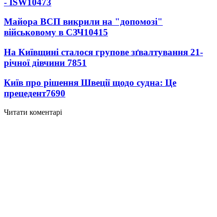
- ISW
10473
Майора ВСП викрили на "допомозі"
військовому в СЗЧ
10415
На Київщині сталося групове зґвалтування 21-
річної дівчини
7851
Київ про рішення Швеції щодо судна: Це
прецедент
7690
Читати коментарі