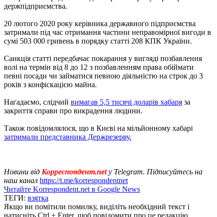
держпідприємства.
20 лютого 2020 року керівника державного підприємства
затримали під час отримання частини неправомірної вигоди в
сумі 503 000 гривень в порядку статті 208 КПК України.
Санкція статті передбачає покарання у вигляді позбавлення
волі на термін від 8 до 12 з позбавленням права обіймати
певні посади чи займатися певною діяльністю на строк до 3
років з конфіскацією майна.
Нагадаємо, слідчий
вимагав 5,5 тисячі доларів хабаря
за
закриття справи про викрадення людини.
Також повідомлялося, що в Києві на мільйонному хабарі
затримали представника Держрезерву.
Новини від
Корреспондент.net
у Telegram. Підписуйтесь на
наш канал
https://t.me/korrespondentnet
Читайте Korrespondent.net в Google News
ТЕГИ:
взятка
Якщо ви помітили помилку, виділіть необхідний текст і
натисніть Ctrl + Enter, щоб повідомити про це редакцію.