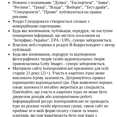
Новини з позначками "Думка", "Експертиза", "Заява",
"Регіони", "Гроші", "Влада", "Вибори", "Тест-драйв",
"Спецпроекти", "Промо" публікуються на правах
реклами.
Розділ Спецпроекти створюється спільно з
комерційними партнерами.
Будь яке копіювання, публікація, передрук, чи наступне
поширення інформації, що містить посилання на
"Інтерфакс-Україна", EPA / UPG, суворо забороняється.
Власник веб-сторінки в розділі Я-Корреспондент є автор
публікації.
Будь-яке копіювання, передрук та відтворення
фотографічних творів та/або аудіовізуальних творів
правовласника Getty Images - суворо забороняється.
Матеріали сайту korrespondent.net призначені для осіб
старше 21 року (21+). Участь в азартних іграх може
викликати ігрову залежність. Дотримуйтесь правил
(принципів) відповідальної гри. При виявленні перших
ознак залежності негайно зверніться до спеціаліста.
Пам'ятайте, що участь в азартних іграх не може бути
джерелом доходів або альтернативою роботі.
Інформаційний ресурс korrespondent.net не проводить
ігри на реальні та/або віртуальні гроші, також сайт не
приймає ні в якій формі оплату ставок та інших
платежів, які пов’язані/можуть бути пов’язані з