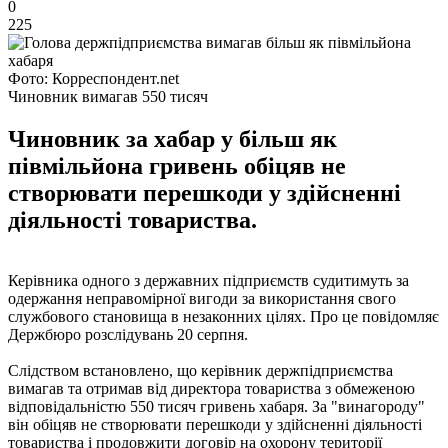
0
225
Фото: Корреспондент.net
Чиновник вимагав 550 тисяч
Чиновник за хабар у більш як
півмільйона гривень обіцяв не
створювати перешкоди у здійсненні
діяльності товариства.
Керівника одного з державних підприємств судитимуть за
одержання неправомірної вигоди за використання свого
службового становища в незаконних цілях. Про це повідомляє
Держбюро розслідувань 20 серпня.
Слідством встановлено, що керівник держпідприємства
вимагав та отримав від директора товариства з обмеженою
відповідальністю 550 тисяч гривень хабаря. За "винагороду"
він обіцяв не створювати перешкоди у здійсненні діяльності
товариства і продовжити договір на охорону території