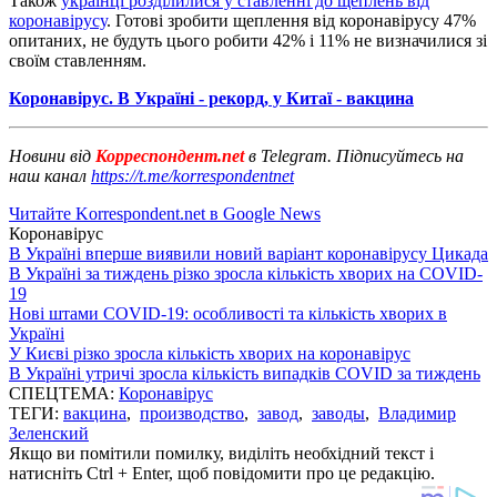
Також
українці розділилися у ставленні до щеплень від
коронавірусу
. Готові зробити щеплення від коронавірусу 47%
опитаних, не будуть цього робити 42% і 11% не визначилися зі
своїм ставленням.
Коронавірус. В Україні - рекорд, у Китаї - вакцина
Новини від
Корреспондент.net
в Telegram. Підписуйтесь на
наш канал
https://t.me/korrespondentnet
Читайте Korrespondent.net в Google News
Коронавірус
В Україні вперше виявили новий варіант коронавірусу Цикада
В Україні за тиждень різко зросла кількість хворих на COVID-
19
Нові штами COVID-19: особливості та кількість хворих в
Україні
У Києві різко зросла кількість хворих на коронавірус
В Україні утричі зросла кількість випадків COVID за тиждень
СПЕЦТЕМА:
Коронавірус
ТЕГИ:
вакцина
,
производство
,
завод
,
заводы
,
Владимир
Зеленский
Якщо ви помітили помилку, виділіть необхідний текст і
натисніть Ctrl + Enter, щоб повідомити про це редакцію.