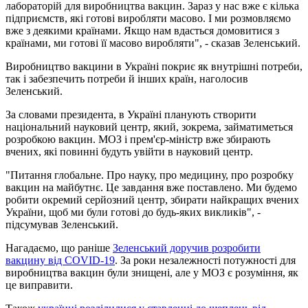
лабораторій для виробництва вакцин. Зараз у нас вже є кілька
підприємств, які готові виробляти масово. І ми розмовляємо
вже з деякими країнами. Якщо нам вдасться домовитися з
країнами, ми готові її масово виробляти", - сказав Зеленський.
Виробництво вакцини в Україні покриє як внутрішні потреби,
так і забезпечить потреби й інших країн, наголосив
Зеленський.
За словами президента, в Україні планують створити
національний науковий центр, який, зокрема, займатиметься
розробкою вакцин. МОЗ і прем'єр-міністр вже збирають
вчених, які повинні будуть увійти в науковий центр.
"Питання глобальне. Про науку, про медицину, про розробку
вакцин на майбутнє. Це завдання вже поставлено. Ми будемо
робити окремий серйозний центр, збирати найкращих вчених
України, щоб ми були готові до будь-яких викликів", -
підсумував Зеленський.
Нагадаємо, що раніше
Зеленський доручив розробити
вакцину від COVID-19
. За роки незалежності потужності для
виробництва вакцин були знищені, але у МОЗ є розуміння, як
це виправити.