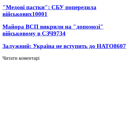
"Медові пастки": СБУ попередила
військових
10001
Майора ВСП викрили на "допомозі"
військовому в СЗЧ
9734
Залужний: Україна не вступить до НАТО
8607
Читати коментарі