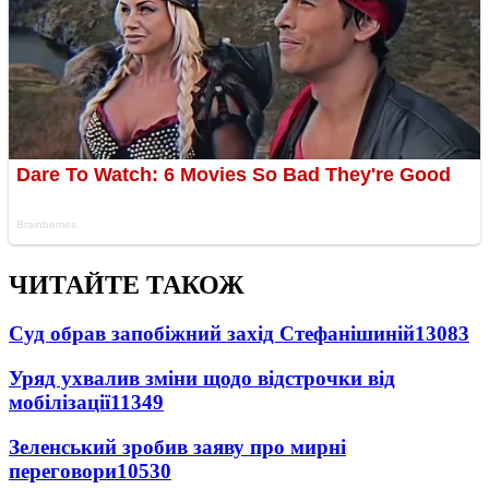
ЧИТАЙТЕ ТАКОЖ
Суд обрав запобіжний захід Стефанішиній
13083
Уряд ухвалив зміни щодо відстрочки від
мобілізації
11349
Зеленський зробив заяву про мирні
переговори
10530