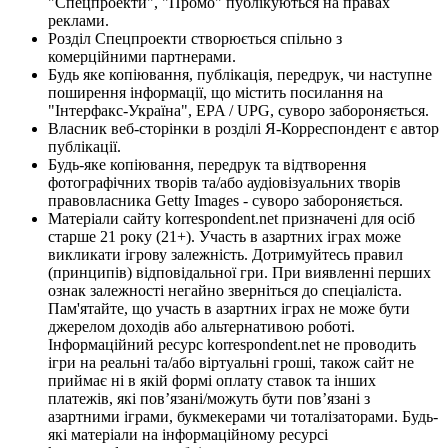
"Спецпроекти", "Промо" публікуються на правах
реклами.
Розділ Спецпроекти створюється спільно з
комерційними партнерами.
Будь яке копіювання, публікація, передрук, чи наступне
поширення інформації, що містить посилання на
"Інтерфакс-Україна", EPA / UPG, суворо забороняється.
Власник веб-сторінки в розділі Я-Корреспондент є автор
публікації.
Будь-яке копіювання, передрук та відтворення
фотографічних творів та/або аудіовізуальних творів
правовласника Getty Images - суворо забороняється.
Матеріали сайту korrespondent.net призначені для осіб
старше 21 року (21+). Участь в азартних іграх може
викликати ігрову залежність. Дотримуйтесь правил
(принципів) відповідальної гри. При виявленні перших
ознак залежності негайно зверніться до спеціаліста.
Пам'ятайте, що участь в азартних іграх не може бути
джерелом доходів або альтернативою роботі.
Інформаційний ресурс korrespondent.net не проводить
ігри на реальні та/або віртуальні гроші, також сайт не
приймає ні в якій формі оплату ставок та інших
платежів, які пов’язані/можуть бути пов’язані з
азартними іграми, букмекерами чи тоталізаторами. Будь-
які матеріали на інформаційному ресурсі