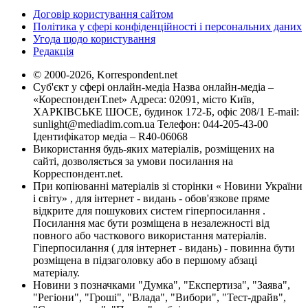
Договір користування сайтом
Політика у сфері конфіденційності і персональних даних
Угода щодо користування
Редакція
© 2000-2026, Korrespondent.net
Суб'єкт у сфері онлайн-медіа Назва онлайн-медіа –
«КореспонденТ.net» Адреса: 02091, місто Київ,
ХАРКІВСЬКЕ ШОСЕ, будинок 172-Б, офіс 208/1 E-mail:
sunlight@mediadim.com.ua
Телефон: 044-205-43-00
Ідентифікатор медіа – R40-06068
Використання будь-яких матеріалів, розміщених на
сайті, дозволяється за умови посилання на
Корреспондент.net.
При копіюванні матеріалів зі сторінки « Новини України
і світу» , для інтернет - видань - обов'язкове пряме
відкрите для пошукових систем гіперпосилання .
Посилання має бути розміщена в незалежності від
повного або часткового використання матеріалів.
Гіперпосилання ( для інтернет - видань) - повинна бути
розміщена в підзаголовку або в першому абзаці
матеріалу.
Новини з позначками "Думка", "Експертиза", "Заява",
"Регіони", "Гроші", "Влада", "Вибори", "Тест-драйв",