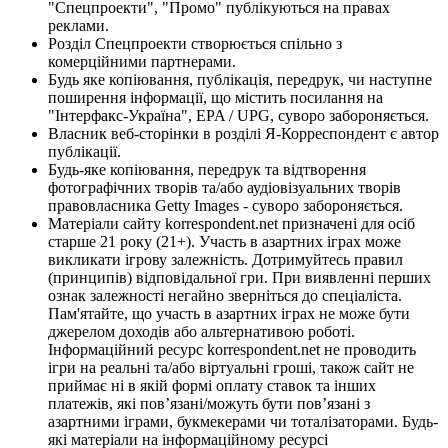
"Спецпроекти", "Промо" публікуються на правах
реклами.
Розділ Спецпроекти створюється спільно з
комерційними партнерами.
Будь яке копіювання, публікація, передрук, чи наступне
поширення інформації, що містить посилання на
"Інтерфакс-Україна", EPA / UPG, суворо забороняється.
Власник веб-сторінки в розділі Я-Корреспондент є автор
публікації.
Будь-яке копіювання, передрук та відтворення
фотографічних творів та/або аудіовізуальних творів
правовласника Getty Images - суворо забороняється.
Матеріали сайту korrespondent.net призначені для осіб
старше 21 року (21+). Участь в азартних іграх може
викликати ігрову залежність. Дотримуйтесь правил
(принципів) відповідальної гри. При виявленні перших
ознак залежності негайно зверніться до спеціаліста.
Пам'ятайте, що участь в азартних іграх не може бути
джерелом доходів або альтернативою роботі.
Інформаційний ресурс korrespondent.net не проводить
ігри на реальні та/або віртуальні гроші, також сайт не
приймає ні в якій формі оплату ставок та інших
платежів, які пов’язані/можуть бути пов’язані з
азартними іграми, букмекерами чи тоталізаторами. Будь-
які матеріали на інформаційному ресурсі