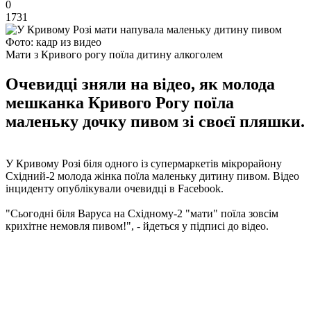
0
1731
Фото: кадр из видео
Мати з Кривого рогу поїла дитину алкоголем
Очевидці зняли на відео, як молода
мешканка Кривого Рогу поїла
маленьку дочку пивом зі своєї пляшки.
У Кривому Розі біля одного із супермаркетів мікрорайону
Східний-2 молода жінка поїла маленьку дитину пивом. Відео
інциденту опублікували очевидці в Facebook.
"Сьогодні біля Варуса на Східному-2 "мати" поїла зовсім
крихітне немовля пивом!", - йдеться у підписі до відео.