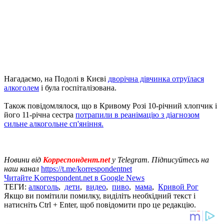
Нагадаємо, на Подолі в Києві
дворічна дівчинка отруїлася
алкоголем
і була госпіталізована.
Також повідомлялося, що в Кривому Розі 10-річний хлопчик і
його 11-річна сестра
потрапили в реанімацію з діагнозом
сильне алкогольне сп'яніння.
Новини від
Корреспондент.net
у Telegram. Підписуйтесь на
наш канал
https://t.me/korrespondentnet
Читайте Korrespondent.net в Google News
ТЕГИ:
алкоголь
,
дети
,
видео
,
пиво
,
мама
,
Кривой Рог
Якщо ви помітили помилку, виділіть необхідний текст і
натисніть Ctrl + Enter, щоб повідомити про це редакцію.