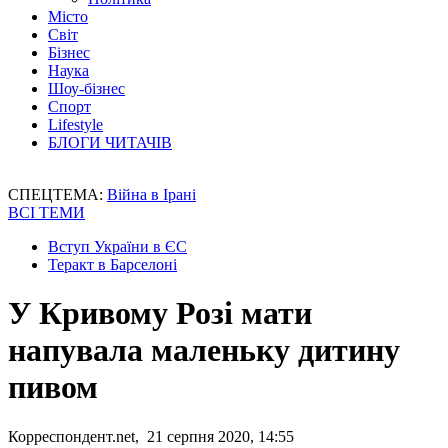
Місто
Світ
Бізнес
Наука
Шоу-бізнес
Спорт
Lifestyle
БЛОГИ ЧИТАЧІВ
СПЕЦТЕМА:
Війна в Ірані
ВСІ ТЕМИ
Вступ України в ЄС
Теракт в Барселоні
У Кривому Розі мати
напувала маленьку дитину
пивом
Корреспондент.net, 21 серпня 2020, 14:55