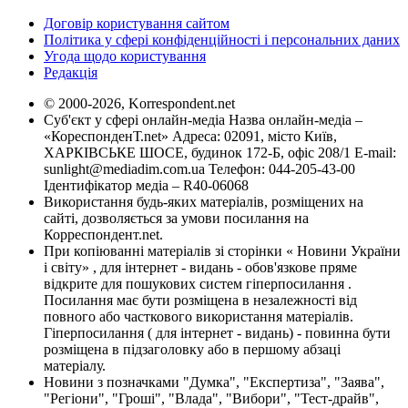
Договір користування сайтом
Політика у сфері конфіденційності і персональних даних
Угода щодо користування
Редакція
© 2000-2026, Korrespondent.net
Суб'єкт у сфері онлайн-медіа Назва онлайн-медіа –
«КореспонденТ.net» Адреса: 02091, місто Київ,
ХАРКІВСЬКЕ ШОСЕ, будинок 172-Б, офіс 208/1 E-mail:
sunlight@mediadim.com.ua
Телефон: 044-205-43-00
Ідентифікатор медіа – R40-06068
Використання будь-яких матеріалів, розміщених на
сайті, дозволяється за умови посилання на
Корреспондент.net.
При копіюванні матеріалів зі сторінки « Новини України
і світу» , для інтернет - видань - обов'язкове пряме
відкрите для пошукових систем гіперпосилання .
Посилання має бути розміщена в незалежності від
повного або часткового використання матеріалів.
Гіперпосилання ( для інтернет - видань) - повинна бути
розміщена в підзаголовку або в першому абзаці
матеріалу.
Новини з позначками "Думка", "Експертиза", "Заява",
"Регіони", "Гроші", "Влада", "Вибори", "Тест-драйв",