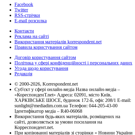
Facebook
Twitter
RSS-стрічки
E-mail розсилка
Контакти
Реклама на сайті
Використання матеріалів korrespondent.net
Правила користування сайтом
Договір користування сайтом
Політика у сфері конфіденційності і персональних даних
Угода щодо користування
Редакція
© 2000-2026, Korrespondent.net
Суб'єкт у сфері онлайн-медіа Назва онлайн-медіа –
«КореспонденТ.net» Адреса: 02091, місто Київ,
ХАРКІВСЬКЕ ШОСЕ, будинок 172-Б, офіс 208/1 E-mail:
sunlight@mediadim.com.ua
Телефон: 044-205-43-00
Ідентифікатор медіа – R40-06068
Використання будь-яких матеріалів, розміщених на
сайті, дозволяється за умови посилання на
Корреспондент.net.
При копіюванні матеріалів зі сторінки « Новини України