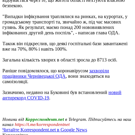
відбувається через те, що жителі області нехтують власною
безпекою.
"Випадки інфікування траплялися на ринках, на курортах, у
громадському транспорті та, звичайно ж, під час масових
гулянь. Як результат, маємо понад 200 нововиявлених
інфікованих другий день поспіль", - написав глава ОДА.
Також він підкреслив, що деякі госпітальні бази завантажені
вже на 70%, 80% і навіть 100%.
Загальна кількість хворих в області зросла до 8713 осіб.
Раніше повідомлялося, що коронавірусом
захворіли
працівники Чернівецької ОДА
, вони знаходяться на
самоізоляції.
Зазначимо, недавно на Буковині був встановлений
новий
антирекорд COVID-19
.
Новини від
Корреспондент.net
в Telegram. Підписуйтесь на наш
канал
https://t.me/korrespondentnet
Читайте Korrespondent.net в Google News