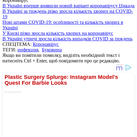
Коронавірус
В Україні вперше виявили новий варіант коронавірусу Цикада
В Україні за тиждень різко зросла кількість хворих на COVID-
19
Нові штами COVID-19: особливості та кількість хворих в
Україні
У Києві різко зросла кількість хворих на коронавірус
В Україні утричі зросла кількість випадків COVID за тиждень
СПЕЦТЕМА:
Коронавірус
ТЕГИ:
инфекция
,
Буковина
Якщо ви помітили помилку, виділіть необхідний текст і
натисніть Ctrl + Enter, щоб повідомити про це редакцію.