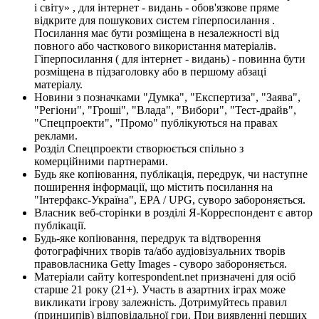
і світу» , для інтернет - видань - обов'язкове пряме
відкрите для пошукових систем гіперпосилання .
Посилання має бути розміщена в незалежності від
повного або часткового використання матеріалів.
Гіперпосилання ( для інтернет - видань) - повинна бути
розміщена в підзаголовку або в першому абзаці
матеріалу.
Новини з позначками "Думка", "Експертиза", "Заява",
"Регіони", "Гроші", "Влада", "Вибори", "Тест-драйв",
"Спецпроекти", "Промо" публікуються на правах
реклами.
Розділ Спецпроекти створюється спільно з
комерційними партнерами.
Будь яке копіювання, публікація, передрук, чи наступне
поширення інформації, що містить посилання на
"Інтерфакс-Україна", EPA / UPG, суворо забороняється.
Власник веб-сторінки в розділі Я-Корреспондент є автор
публікації.
Будь-яке копіювання, передрук та відтворення
фотографічних творів та/або аудіовізуальних творів
правовласника Getty Images - суворо забороняється.
Матеріали сайту korrespondent.net призначені для осіб
старше 21 року (21+). Участь в азартних іграх може
викликати ігрову залежність. Дотримуйтесь правил
(принципів) відповідальної гри. При виявленні перших