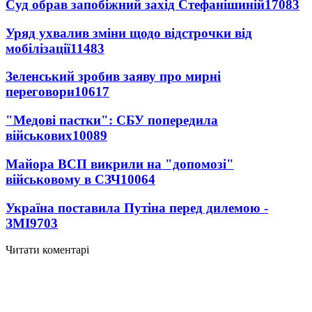
Суд обрав запобіжний захід Стефанішиній
17083
Уряд ухвалив зміни щодо відстрочки від
мобілізації
11483
Зеленський зробив заяву про мирні
переговори
10617
"Медові пастки": СБУ попередила
військових
10089
Майора ВСП викрили на "допомозі"
військовому в СЗЧ
10064
Україна поставила Путіна перед дилемою -
ЗМІ
9703
Читати коментарі