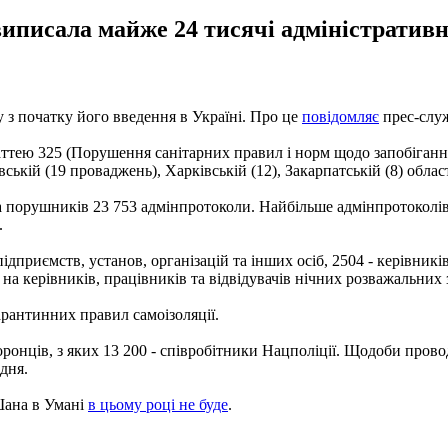
виписала майже 24 тисячі адміністратив
 з початку його введення в Україні. Про це
повідомляє
прес-служ
таттею 325 (Порушення санітарних правил і норм щодо запобіган
ій (19 проваджень), Харківській (12), Закарпатській (8) областях
 порушників 23 753 адмінпротоколи. Найбільше адмінпротоколів с
.
дприємств, установ, організацій та інших осіб, 2504 - керівників
- на керівників, працівників та відвідувачів нічних розважальних 
арантинних правил самоізоляції.
онців, з яких 13 200 - співробітники Нацполіції. Щодоби провод
дня.
Шана в Умані
в цьому році не буде
.