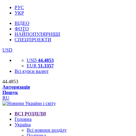
РУС
УКР
ВІДЕО
ФОТО
НАЙПОПУЛЯРНІШІ
СПЕЦПРОЕКТИ
USD
USD
44.4853
EUR
51.3357
Всі курси валют
44.4853
Авторизація
Пошук
RU
ВСІ РОЗДІЛИ
Головна
Україна
Всі новини розділу
Політика