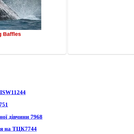
 ISW
11244
751
ної дівчини
7968
ся на ТЦК
7744