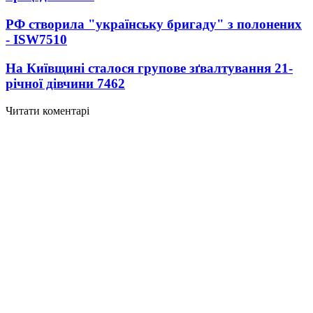
РФ створила "українську бригаду" з полонених
- ISW
7510
На Київщині сталося групове зґвалтування 21-
річної дівчини
7462
Читати коментарі