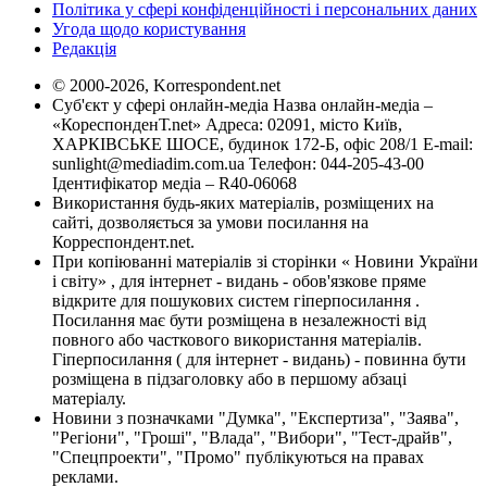
Політика у сфері конфіденційності і персональних даних
Угода щодо користування
Редакція
© 2000-2026, Korrespondent.net
Суб'єкт у сфері онлайн-медіа Назва онлайн-медіа –
«КореспонденТ.net» Адреса: 02091, місто Київ,
ХАРКІВСЬКЕ ШОСЕ, будинок 172-Б, офіс 208/1 E-mail:
sunlight@mediadim.com.ua
Телефон: 044-205-43-00
Ідентифікатор медіа – R40-06068
Використання будь-яких матеріалів, розміщених на
сайті, дозволяється за умови посилання на
Корреспондент.net.
При копіюванні матеріалів зі сторінки « Новини України
і світу» , для інтернет - видань - обов'язкове пряме
відкрите для пошукових систем гіперпосилання .
Посилання має бути розміщена в незалежності від
повного або часткового використання матеріалів.
Гіперпосилання ( для інтернет - видань) - повинна бути
розміщена в підзаголовку або в першому абзаці
матеріалу.
Новини з позначками "Думка", "Експертиза", "Заява",
"Регіони", "Гроші", "Влада", "Вибори", "Тест-драйв",
"Спецпроекти", "Промо" публікуються на правах
реклами.