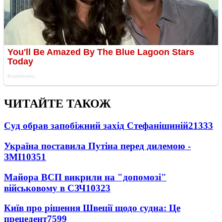
ЧИТАЙТЕ ТАКОЖ
Суд обрав запобіжний захід Стефанішиній
21333
Україна поставила Путіна перед дилемою -
ЗМІ
10351
Майора ВСП викрили на "допомозі"
військовому в СЗЧ
10323
Київ про рішення Швеції щодо судна: Це
прецедент
7599