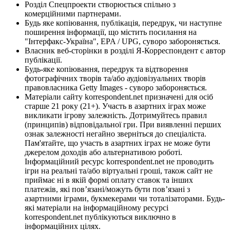
Розділ Спецпроекти створюється спільно з
комерційними партнерами.
Будь яке копіювання, публікація, передрук, чи наступне
поширення інформації, що містить посилання на
"Інтерфакс-Україна", EPA / UPG, суворо забороняється.
Власник веб-сторінки в розділі Я-Корреспондент є автор
публікації.
Будь-яке копіювання, передрук та відтворення
фотографічних творів та/або аудіовізуальних творів
правовласника Getty Images - суворо забороняється.
Матеріали сайту korrespondent.net призначені для осіб
старше 21 року (21+). Участь в азартних іграх може
викликати ігрову залежність. Дотримуйтесь правил
(принципів) відповідальної гри. При виявленні перших
ознак залежності негайно зверніться до спеціаліста.
Пам'ятайте, що участь в азартних іграх не може бути
джерелом доходів або альтернативою роботі.
Інформаційний ресурс korrespondent.net не проводить
ігри на реальні та/або віртуальні гроші, також сайт не
приймає ні в якій формі оплату ставок та інших
платежів, які пов’язані/можуть бути пов’язані з
азартними іграми, букмекерами чи тоталізаторами. Будь-
які матеріали на інформаційному ресурсі
korrespondent.net публікуються виключно в
інформаційних цілях.