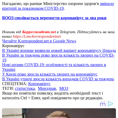
Нагадаємо, що раніше Міністерство охорони здоров'я
змінило
критерії за показником COVID-19
.
ВООЗ сподівається перемогти коронавірус за два роки
Новини від
Корреспондент.net
в Telegram. Підписуйтесь на наш
канал
https://t.me/korrespondentnet
Читайте Korrespondent.net в Google News
Коронавірус
В Україні вперше виявили новий варіант коронавірусу Цикада
В Україні за тиждень різко зросла кількість хворих на COVID-
19
Нові штами COVID-19: особливості та кількість хворих в
Україні
У Києві різко зросла кількість хворих на коронавірус
В Україні утричі зросла кількість випадків COVID за тиждень
СПЕЦТЕМА:
Коронавірус
ТЕГИ:
статистика
,
Минздрав
,
МОЗ
Якщо ви помітили помилку, виділіть необхідний текст і
натисніть Ctrl + Enter, щоб повідомити про це редакцію.