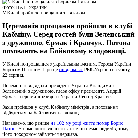
Фото: НАН Украины
У Києві пройшло прощання з Патоном
Церемонія прощання пройшла в клубі
Кабміну. Серед гостей були Зеленський
з дружиною, Єрмак і Кравчук. Патона
поховають на Байковому кладовищі.
У Києві попрощалися з українським вченим, Героєм України
Борисом Патоном. Про це
повідомляє
РБК-Україна в суботу,
22 серпня.
Церемонію відвідали президент України Володимир
Зеленський з дружиною, глава офісу президента Андрій
Єрмак і перший президент України Леонід Кравчук.
Захід пройшов у клубі Кабінету міністрів, а поховання
відбудеться на Байковому кладовищі.
Нагадаємо, що раніше
на 102-му році життя помер Борис
Патон.
У померлого вченого фактично немає родичів, тому
його похороном займеться держава.