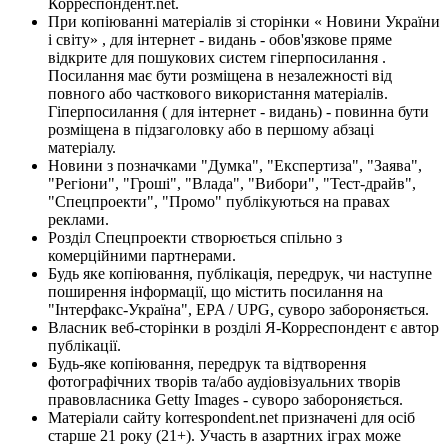
Корреспондент.net.
При копіюванні матеріалів зі сторінки « Новини України
і світу» , для інтернет - видань - обов'язкове пряме
відкрите для пошукових систем гіперпосилання .
Посилання має бути розміщена в незалежності від
повного або часткового використання матеріалів.
Гіперпосилання ( для інтернет - видань) - повинна бути
розміщена в підзаголовку або в першому абзаці
матеріалу.
Новини з позначками "Думка", "Експертиза", "Заява",
"Регіони", "Гроші", "Влада", "Вибори", "Тест-драйв",
"Спецпроекти", "Промо" публікуються на правах
реклами.
Розділ Спецпроекти створюється спільно з
комерційними партнерами.
Будь яке копіювання, публікація, передрук, чи наступне
поширення інформації, що містить посилання на
"Інтерфакс-Україна", EPA / UPG, суворо забороняється.
Власник веб-сторінки в розділі Я-Корреспондент є автор
публікації.
Будь-яке копіювання, передрук та відтворення
фотографічних творів та/або аудіовізуальних творів
правовласника Getty Images - суворо забороняється.
Матеріали сайту korrespondent.net призначені для осіб
старше 21 року (21+). Участь в азартних іграх може