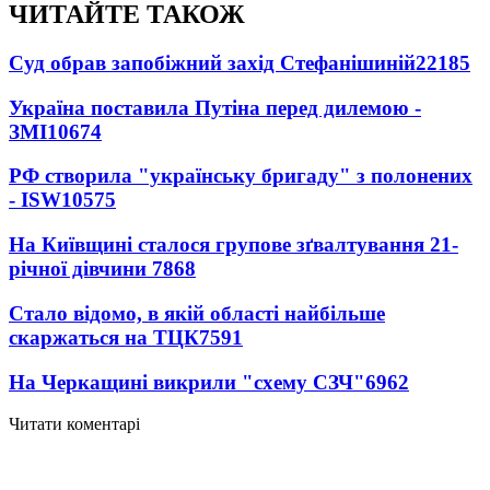
ЧИТАЙТЕ ТАКОЖ
Суд обрав запобіжний захід Стефанішиній
22185
Україна поставила Путіна перед дилемою -
ЗМІ
10674
РФ створила "українську бригаду" з полонених
- ISW
10575
На Київщині сталося групове зґвалтування 21-
річної дівчини
7868
Стало відомо, в якій області найбільше
скаржаться на ТЦК
7591
На Черкащині викрили "схему СЗЧ"
6962
Читати коментарі