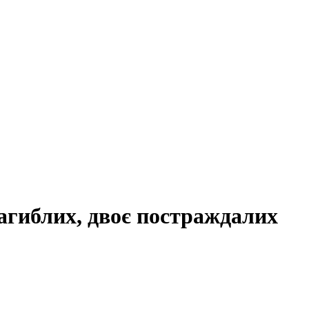
агиблих, двоє постраждалих