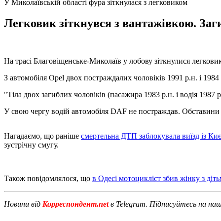
У Миколаївській області фура зіткнулася з легковиком
Легковик зіткнувся з вантажівкою. Заги
На трасі Благовіщенське-Миколаїв у лобову зіткнулися легковик
З автомобіля Opel двох постраждалих чоловіків 1991 р.н. і 1984 
"Тіла двох загиблих чоловіків (пасажира 1983 р.н. і водія 1987
У свою чергу водій автомобіля DAF не постраждав. Обставини 
Нагадаємо, що раніше
смертельна ДТП заблокувала виїзд із Ки
зустрічну смугу.
Також повідомлялося, що
в Одесі мотоцикліст збив жінку з діть
Новини від
Корреспондент.net
в Telegram. Підписуйтесь на на