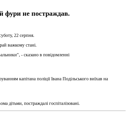
ій фури не постраждав.
уботу, 22 серпня.
край важкому стані.
вальники", - сказано в повідомленні
руванням капітана поліції Івана Подільського виїхав на
ома дітьми, постраждалі госпіталізовані.