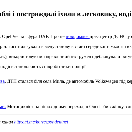
блі і постраждалі їхали в легковику, вод
 Оpel Vectra і фура DAF. Про це
повідомляє
прес-центр ДСНС у с
р.н. госпіталізували в медустанову в стані середньої тяжкості і в
 р.н.), використовуючи гідравлічний інструмент деблокували ряту
події встановлюють співробітники поліції.
єва
. ДТП сталася біля села Мила, де автомобіль Volkswagen під ке
ми.
Мотоцикліст на пішохідному переході в Одесі збив жінку з дв
ш канал
https://t.me/korrespondentnet