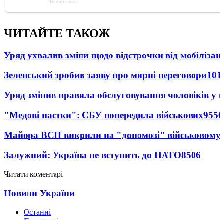
ЧИТАЙТЕ ТАКОЖ
Уряд ухвалив зміни щодо відстрочки від мобілізац
Зеленський зробив заяву про мирні переговори
10
Уряд змінив правила обслуговування чоловіків у
"Медові пастки": СБУ попередила військових
955
Майора ВСП викрили на "допомозі" військовому
Залужний: Україна не вступить до НАТО
8506
Читати коментарі
Новини України
Останні