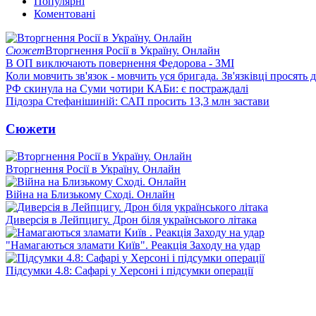
Популярні
Коментовані
Сюжет
Вторгнення Росії в Україну. Онлайн
В ОП виключають повернення Федорова - ЗМІ
Коли мовчить зв'язок - мовчить уся бригада. Зв'язківці просять
РФ скинула на Суми чотири КАБи: є постраждалі
Підозра Стефанішиній: САП просить 13,3 млн застави
Сюжети
Вторгнення Росії в Україну. Онлайн
Війна на Близькому Сході. Онлайн
Диверсія в Лейпцигу. Дрон біля українського літака
"Намагаються зламати Київ". Реакція Заходу на удар
Підсумки 4.8: Сафарі у Херсоні і підсумки операції