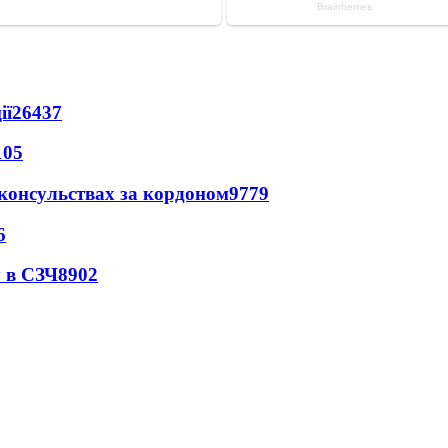
ії
26437
105
 консульствах за кордоном
9779
6
 в СЗЧ
8902