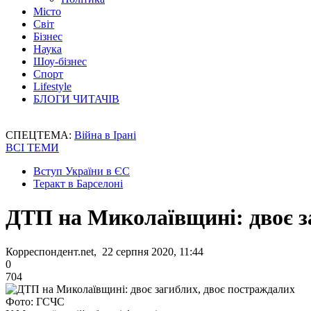
Місто
Світ
Бізнес
Наука
Шоу-бізнес
Спорт
Lifestyle
БЛОГИ ЧИТАЧІВ
СПЕЦТЕМА:
Війна в Ірані
ВСІ ТЕМИ
Вступ України в ЄС
Теракт в Барселоні
ДТП на Миколаївщині: двоє з
Корреспондент.net, 22 серпня 2020, 11:44
0
704
Фото: ГСЧС