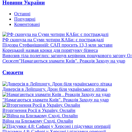
Новини України
Останні
Популярні
Коментовані
РФ скинула на Суми чотири КАБи: є постраждалі
Підозра Стефанішиній: САП просить 13,3 млн застави
Корецький назвав кроки для порятунку бізнеса
Вивозив тіла полеглих: загинув керівник пошукового загону О
Сюжет
"Намагаються зламати Київ". Реакція Заходу на удар
Сюжети
Диверсія в Лейпцигу. Дрон біля українського літака
"Намагаються зламати Київ". Реакція Заходу на удар
Вторгнення Росії в Україну. Онлайн
Війна на Близькому Сході. Онлайн
Підсумки 4.8: Сафарі у Херсоні і підсумки операції