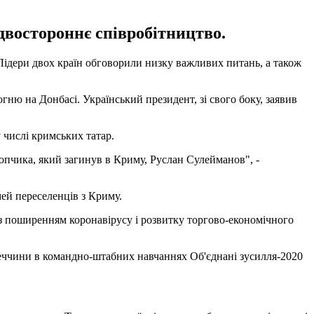
двостороннє співробітництво.
ідери двох країн обговорили низку важливих питань, а також
ню на Донбасі. Український президент, зі свого боку, заявив
 числі кримських татар.
лопчика, який загинув в Криму, Руслан Сулейманов", -
мей переселенців з Криму.
з поширенням коронавірусу і розвитку торгово-економічного
реччини в командно-штабних навчаннях Об'єднані зусилля-2020