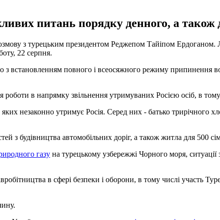
жливих питань порядку денного, а також 
змову з турецьким президентом Реджепом Тайіпом Ердоганом. Л
боту, 22 серпня.
о з встановленням повного і всеосяжного режиму припинення вог
 роботи в напрямку звільнення утримуваних Росією осіб, в тому
 яких незаконно утримує Росія. Серед них - батько трирічного х
ей з будівництва автомобільних доріг, а також житла для 500 сі
риродного газу
на турецькому узбережжі Чорного моря, ситуації 
робітництва в сфері безпеки і оборони, в тому числі участь Ту
чину.