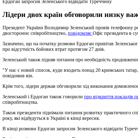
Ердоган запросив Зеленського відвідати Туреччину
Лідери двох країн обговорили низку ва
Президент України Володимир Зеленський провів телефонну ро
двостороннє співробітництво,
повідомляє
Офіс президента в су
Зазначено, що на початку розмови Ердоган привітав Зеленськог
про відсутність бойових втрат протягом 27 днів.
Зеленський також підняв питання про необхідність продовження
"У нас є новий список, куди входить понад 20 кримських татар,
повідомив він.
Крім того, лідери держав обговорили хід виконання домовленост
Зеленський і Ердоган також говорили
про відкриття покладів п
співробітництва.
Також президенти піднімали питання розвитку практичного спів
року, які відбудуться в Україні в кінці вересня.
В кінці розмови Ердоган запросив Зеленського відвідати Туреч