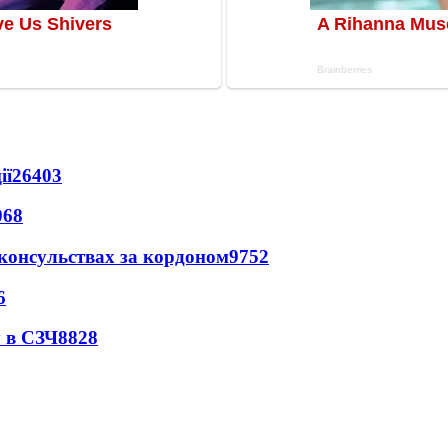
ії
26403
068
 консульствах за кордоном
9752
6
 в СЗЧ
8828