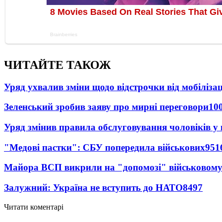
ЧИТАЙТЕ ТАКОЖ
Уряд ухвалив зміни щодо відстрочки від мобілізац
Зеленський зробив заяву про мирні переговори
10
Уряд змінив правила обслуговування чоловіків у
"Медові пастки": СБУ попередила військових
951
Майора ВСП викрили на "допомозі" військовому
Залужний: Україна не вступить до НАТО
8497
Читати коментарі