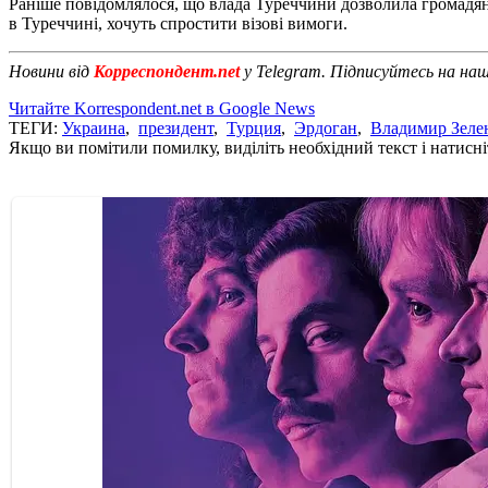
Раніше повідомлялося, що влада Туреччини дозволила громадя
в Туреччині, хочуть спростити візові вимоги.
Новини від
Корреспондент.net
у Telegram. Підписуйтесь на на
Читайте Korrespondent.net в Google News
ТЕГИ:
Украина
,
президент
,
Турция
,
Эрдоган
,
Владимир Зеле
Якщо ви помітили помилку, виділіть необхідний текст і натисніт