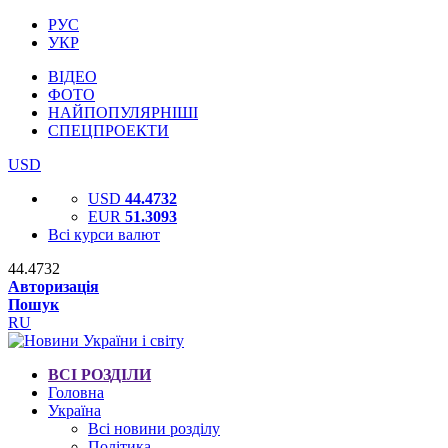
РУС
УКР
ВІДЕО
ФОТО
НАЙПОПУЛЯРНІШІ
СПЕЦПРОЕКТИ
USD
USD
44.4732
EUR
51.3093
Всі курси валют
44.4732
Авторизація
Пошук
RU
ВСІ РОЗДІЛИ
Головна
Україна
Всі новини розділу
Політика