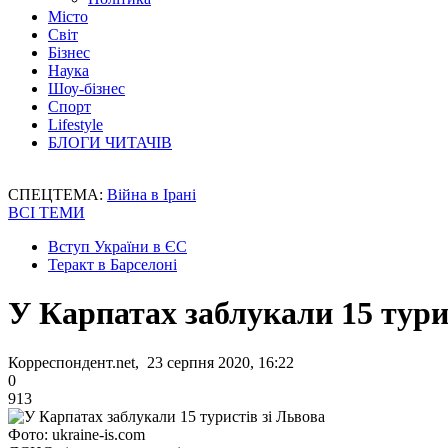
Місто
Світ
Бізнес
Наука
Шоу-бізнес
Спорт
Lifestyle
БЛОГИ ЧИТАЧІВ
СПЕЦТЕМА:
Війна в Ірані
ВСІ ТЕМИ
Вступ України в ЄС
Теракт в Барселоні
У Карпатах заблукали 15 тури
Корреспондент.net, 23 серпня 2020, 16:22
0
913
Фото: ukraine-is.com