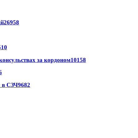
ії
26958
510
 консульствах за кордоном
10158
6
 в СЗЧ
9682