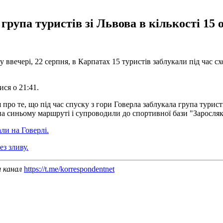
група туристів зі Львова в кількості 15 о
ввечері, 22 серпня, в Карпатах 15 туристів заблукали під час сх
ся о 21:41.
о те, що під час спуску з гори Говерла заблукала група туристів 
а синьому маршруті і супроводили до спортивної бази "Заросляк"
ли на Говерлі.
ез зливу.
ш канал
https://t.me/korrespondentnet