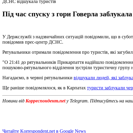
ДСНС відшукала туристів
Під час спуску з гори Говерла заблукала 
У Держслужбі з надзвичайних ситуацій повідомили, що в суботу 
повідомив прес-центр ДСНС.
Рятувальники отримали повідомлення про туристів, які загубили
"О 21:41 до рятувальників Прикарпаття надійшло повідомлення пр
пошуково-рятувального відділення зустріли туристичну групу н
Нагадаємо, в червні рятувальники
відшукали людей, які заблука
Ще раніше повідомлялося, як в Карпатах
туристи заблукали чер
Новини від
Корреспондент.net
у Telegram. Підписуйтесь на на
Читайте Korrespondent.net в Google News