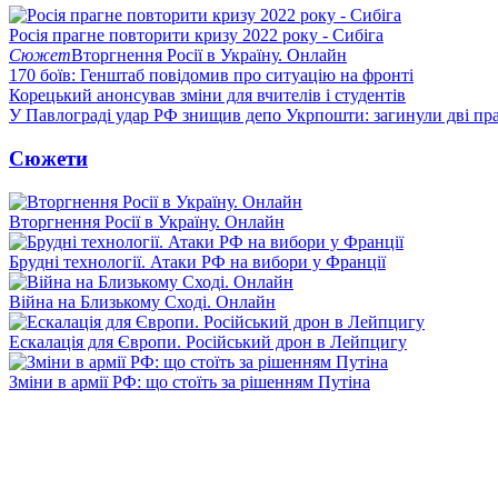
Росія прагне повторити кризу 2022 року - Сибіга
Сюжет
Вторгнення Росії в Україну. Онлайн
170 боїв: Генштаб повідомив про ситуацію на фронті
Корецький анонсував зміни для вчителів і студентів
У Павлограді удар РФ знищив депо Укрпошти: загинули дві пр
Сюжети
Вторгнення Росії в Україну. Онлайн
Брудні технології. Атаки РФ на вибори у Франції
Війна на Близькому Сході. Онлайн
Ескалація для Європи. Російський дрон в Лейпцигу
Зміни в армії РФ: що стоїть за рішенням Путіна