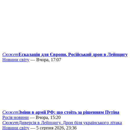
Сюжет
Ескалація для Європи. Російський дрон в Лейпцигу
Новини світу
— Вчора, 17:07
Сюжет
Зміни в армії РФ: що стоїть за рішенням Путіна
Росія новини
— Вчора, 15:20
Сюжет
Диверсія в Лейпцигу. Дрон біля українського літака
Новини світу
— 5 серпня 2026, 23:36