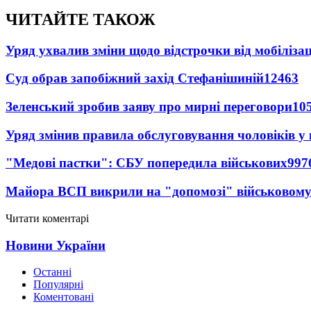
ЧИТАЙТЕ ТАКОЖ
Уряд ухвалив зміни щодо відстрочки від мобілізац
Суд обрав запобіжний захід Стефанішиній
12463
Зеленський зробив заяву про мирні переговори
10
Уряд змінив правила обслуговування чоловіків у
"Медові пастки": СБУ попередила військових
997
Майора ВСП викрили на "допомозі" військовому
Читати коментарі
Новини України
Останні
Популярні
Коментовані