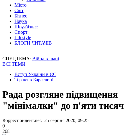
Місто
Світ
Бізнес
Наука
Шоу-бізнес
Спорт
Lifestyle
БЛОГИ ЧИТАЧІВ
СПЕЦТЕМА:
Війна в Ірані
ВСІ ТЕМИ
Вступ України в ЄС
Теракт в Барселоні
Рада розгляне підвищення
"мінімалки" до п'яти тисяч
Корреспондент.net, 25 серпня 2020, 09:25
0
268