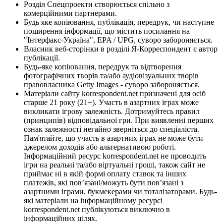
Розділ Спецпроекти створюється спільно з
комерційними партнерами.
Будь яке копіювання, публікація, передрук, чи наступне
поширення інформації, що містить посилання на
"Інтерфакс-Україна", EPA / UPG, суворо забороняється.
Власник веб-сторінки в розділі Я-Корреспондент є автор
публікації.
Будь-яке копіювання, передрук та відтворення
фотографічних творів та/або аудіовізуальних творів
правовласника Getty Images - суворо забороняється.
Матеріали сайту korrespondent.net призначені для осіб
старше 21 року (21+). Участь в азартних іграх може
викликати ігрову залежність. Дотримуйтесь правил
(принципів) відповідальної гри. При виявленні перших
ознак залежності негайно зверніться до спеціаліста.
Пам'ятайте, що участь в азартних іграх не може бути
джерелом доходів або альтернативою роботі.
Інформаційний ресурс korrespondent.net не проводить
ігри на реальні та/або віртуальні гроші, також сайт не
приймає ні в якій формі оплату ставок та інших
платежів, які пов’язані/можуть бути пов’язані з
азартними іграми, букмекерами чи тоталізаторами. Будь-
які матеріали на інформаційному ресурсі
korrespondent.net публікуються виключно в
інформаційних цілях.