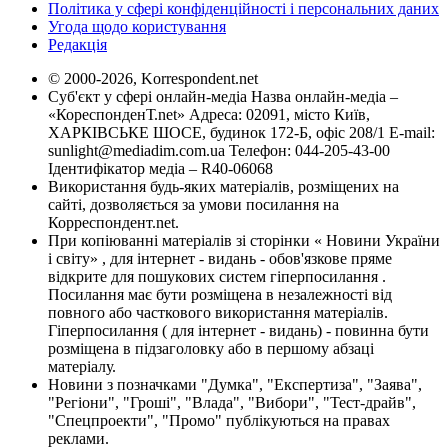
Політика у сфері конфіденційності і персональних даних
Угода щодо користування
Редакція
© 2000-2026, Korrespondent.net
Суб'єкт у сфері онлайн-медіа Назва онлайн-медіа –
«КореспонденТ.net» Адреса: 02091, місто Київ,
ХАРКІВСЬКЕ ШОСЕ, будинок 172-Б, офіс 208/1 E-mail:
sunlight@mediadim.com.ua
Телефон: 044-205-43-00
Ідентифікатор медіа – R40-06068
Використання будь-яких матеріалів, розміщених на
сайті, дозволяється за умови посилання на
Корреспондент.net.
При копіюванні матеріалів зі сторінки « Новини України
і світу» , для інтернет - видань - обов'язкове пряме
відкрите для пошукових систем гіперпосилання .
Посилання має бути розміщена в незалежності від
повного або часткового використання матеріалів.
Гіперпосилання ( для інтернет - видань) - повинна бути
розміщена в підзаголовку або в першому абзаці
матеріалу.
Новини з позначками "Думка", "Експертиза", "Заява",
"Регіони", "Гроші", "Влада", "Вибори", "Тест-драйв",
"Спецпроекти", "Промо" публікуються на правах
реклами.