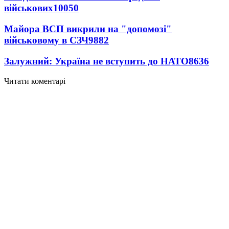
військових
10050
Майора ВСП викрили на "допомозі"
військовому в СЗЧ
9882
Залужний: Україна не вступить до НАТО
8636
Читати коментарі