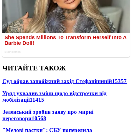
ЧИТАЙТЕ ТАКОЖ
Суд обрав запобіжний захід Стефанішиній
15357
Уряд ухвалив зміни щодо відстрочки від
мобілізації
11415
Зеленський зробив заяву про мирні
переговори
10568
"Медові пастки": СБУ попередила