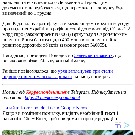
найкращий ескіз великого Державного Герба. Цим
документом передбачається, що переможець конкурсу буде
визначений до 1 грудня
Далі Рада планує ратифікувати меморандум і кредитну угоду
про надання Україні макрофінансової допомоги від ЄС до 1,2
млрд євро (законопроект №0063) і фінугоду з Європейським
інвестиційним банком щодо 450 млн євро інвестицій в
розвиток дорожніх об'єктів (законопроект №0055).
Нагадаємо, президент Володимир
Зеленський заявив
, що
ризиковано різко збільшувати мінімалку.
Раніше повідомлялося, що
уряд запланував три етапи
підвищення мінімальної зарплати
на наступний рік.
Новини від
Корреспондент.net
в Telegram. Підписуйтесь на
наш канал
https://t.me/korrespondentnet
Читайте Korrespondent.net в Google News
Якщо ви помітили помилку, виділіть необхідний текст і
натисніть Ctrl + Enter, щоб повідомити про це редакцію.