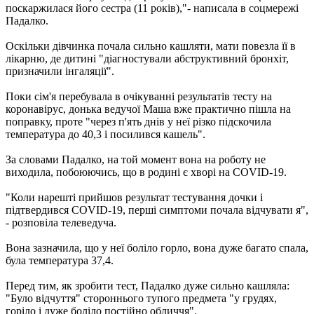
поскаржилася його сестра (11 років),"- написала в соцмережі
Падалко.
Оскільки дівчинка почала сильно кашляти, мати повезла її в
лікарню, де дитині "діагностували абструктивний бронхіт,
призначили інгаляції".
Поки сім'я перебувала в очікуванні результатів тесту на
коронавірус, донька ведучої Маша вже практично пішла на
поправку, проте "через п'ять днів у неї різко підскочила
температура до 40,3 і посилився кашель".
За словами Падалко, на той момент вона на роботу не
виходила, побоюючись, що в родині є хворі на COVID-19.
"Коли нарешті прийшов результат тестування дочки і
підтвердився COVID-19, перші симптоми почала відчувати я",
- розповіла телеведуча.
Вона зазначила, що у неї боліло горло, вона дуже багато спала,
була температура 37,4.
Перед тим, як зробити тест, Падалко дуже сильно кашляла:
"Було відчуття" стороннього тупого предмета "у грудях,
горіло і дуже боліло постійно обличчя".