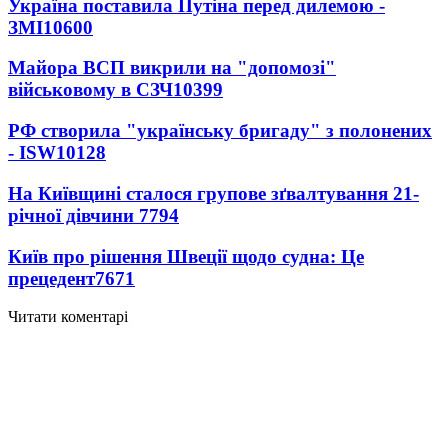
Україна поставила Путіна перед дилемою -
ЗМІ
10600
Майора ВСП викрили на "допомозі"
військовому в СЗЧ
10399
РФ створила "українську бригаду" з полонених
- ISW
10128
На Київщині сталося групове зґвалтування 21-
річної дівчини
7794
Київ про рішення Швеції щодо судна: Це
прецедент
7671
Читати коментарі