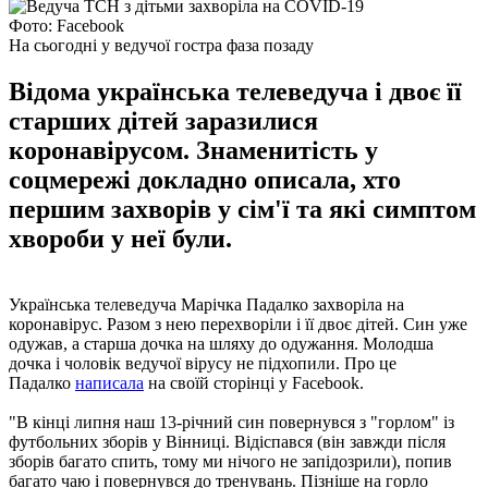
Фото: Facebook
На сьогодні у ведучої гостра фаза позаду
Відома українська телеведуча і двоє її
старших дітей заразилися
коронавірусом. Знаменитість у
соцмережі докладно описала, хто
першим захворів у сім'ї та які симптом
хвороби у неї були.
Українська телеведуча Марічка Падалко захворіла на
коронавірус. Разом з нею перехворіли і її двоє дітей. Син уже
одужав, а старша дочка на шляху до одужання. Молодша
дочка і чоловік ведучої вірусу не підхопили. Про це
Падалко
написала
на своїй сторінці у Facebook.
"В кінці липня наш 13-річний син повернувся з "горлом" із
футбольних зборів у Вінниці. Відіспався (він завжди після
зборів багато спить, тому ми нічого не запідозрили), попив
багато чаю і повернувся до тренувань. Пізніше на горло