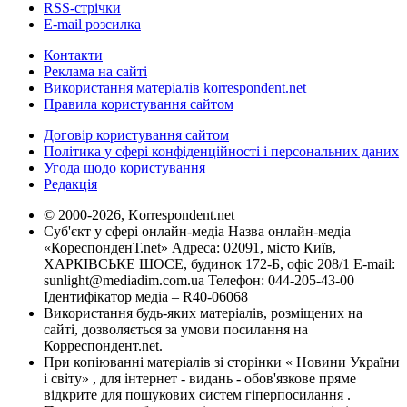
RSS-стрічки
E-mail розсилка
Контакти
Реклама на сайті
Використання матеріалів korrespondent.net
Правила користування сайтом
Договір користування сайтом
Політика у сфері конфіденційності і персональних даних
Угода щодо користування
Редакція
© 2000-2026, Korrespondent.net
Суб'єкт у сфері онлайн-медіа Назва онлайн-медіа –
«КореспонденТ.net» Адреса: 02091, місто Київ,
ХАРКІВСЬКЕ ШОСЕ, будинок 172-Б, офіс 208/1 E-mail:
sunlight@mediadim.com.ua
Телефон: 044-205-43-00
Ідентифікатор медіа – R40-06068
Використання будь-яких матеріалів, розміщених на
сайті, дозволяється за умови посилання на
Корреспондент.net.
При копіюванні матеріалів зі сторінки « Новини України
і світу» , для інтернет - видань - обов'язкове пряме
відкрите для пошукових систем гіперпосилання .