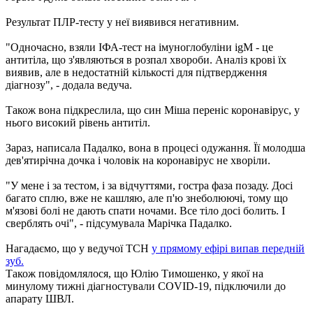
Результат ПЛР-тесту у неї виявився негативним.
"Одночасно, взяли ІФА-тест на імуноглобуліни igM - це
антитіла, що з'являються в розпал хвороби. Аналіз крові їх
виявив, але в недостатній кількості для підтвердження
діагнозу", - додала ведуча.
Також вона підкреслила, що син Міша переніс коронавірус, у
нього високий рівень антитіл.
Зараз, написала Падалко, вона в процесі одужання. Її молодша
дев'ятирічна дочка і чоловік на коронавірус не хворіли.
"У мене і за тестом, і за відчуттями, гостра фаза позаду. Досі
багато сплю, вже не кашляю, але п'ю знеболюючі, тому що
м'язові болі не дають спати ночами. Все тіло досі болить. І
сверблять очі", - підсумувала Марічка Падалко.
Нагадаємо, що у ведучої ТСН
у прямому ефірі випав передній
зуб.
Також повідомлялося, що Юлію Тимошенко, у якої на
минулому тижні діагностували COVID-19, підключили до
апарату ШВЛ.