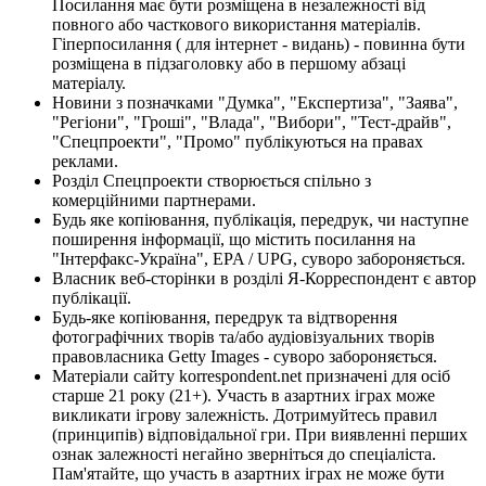
Посилання має бути розміщена в незалежності від
повного або часткового використання матеріалів.
Гіперпосилання ( для інтернет - видань) - повинна бути
розміщена в підзаголовку або в першому абзаці
матеріалу.
Новини з позначками "Думка", "Експертиза", "Заява",
"Регіони", "Гроші", "Влада", "Вибори", "Тест-драйв",
"Спецпроекти", "Промо" публікуються на правах
реклами.
Розділ Спецпроекти створюється спільно з
комерційними партнерами.
Будь яке копіювання, публікація, передрук, чи наступне
поширення інформації, що містить посилання на
"Інтерфакс-Україна", EPA / UPG, суворо забороняється.
Власник веб-сторінки в розділі Я-Корреспондент є автор
публікації.
Будь-яке копіювання, передрук та відтворення
фотографічних творів та/або аудіовізуальних творів
правовласника Getty Images - суворо забороняється.
Матеріали сайту korrespondent.net призначені для осіб
старше 21 року (21+). Участь в азартних іграх може
викликати ігрову залежність. Дотримуйтесь правил
(принципів) відповідальної гри. При виявленні перших
ознак залежності негайно зверніться до спеціаліста.
Пам'ятайте, що участь в азартних іграх не може бути