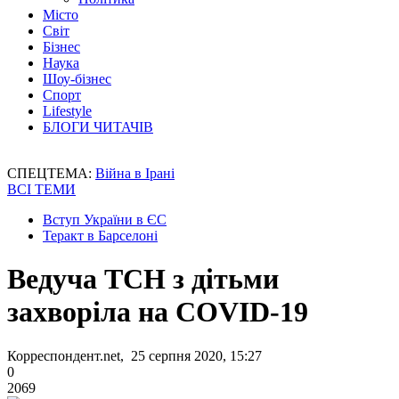
Місто
Світ
Бізнес
Наука
Шоу-бізнес
Спорт
Lifestyle
БЛОГИ ЧИТАЧІВ
СПЕЦТЕМА:
Війна в Ірані
ВСІ ТЕМИ
Вступ України в ЄС
Теракт в Барселоні
Ведуча ТСН з дітьми
захворіла на COVID-19
Корреспондент.net, 25 серпня 2020, 15:27
0
2069