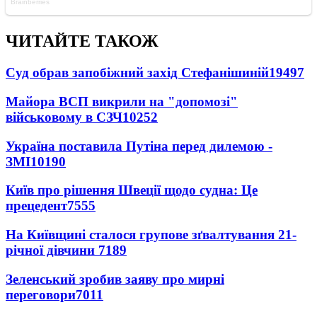
ЧИТАЙТЕ ТАКОЖ
Суд обрав запобіжний захід Стефанішиній
19497
Майора ВСП викрили на "допомозі"
військовому в СЗЧ
10252
Україна поставила Путіна перед дилемою -
ЗМІ
10190
Київ про рішення Швеції щодо судна: Це
прецедент
7555
На Київщині сталося групове зґвалтування 21-
річної дівчини
7189
Зеленський зробив заяву про мирні
переговори
7011