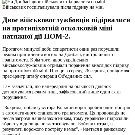
Військових госпіталізували після підриву на міні
Двоє військовослужбовців підірвалися
на протипіхотній осколковій міні
натяжної дії ПОМ-2.
Протягом минулої доби сепаратисти один раз порушили
режим припинення вогню на Донбасі, вистріливши з
гранатомета. Крім того, двоє українських
військовослужбовців отримали поранення внаслідок підриву
на протипіхотній міні. Про це в середу, 26 серпня, повідомляє
прес-центр штабу операції Об'єднаних сил.
Там зазначили, що напередодні на більшості ділянок
дотримувався режим тиші, зафіксований лише один факт
порушення.
"Зокрема, поблизу хутора Вільний ворог зробив один постріл
з автоматичного станкового гранатомета. Ця провокація не
несла загрози нашим захисникам, тому українські підрозділи
зброю у відповідь не застосовували. Бойових втрат, в
результаті ворожого пострілу немає", - йдеться в ранковому
зведенні.