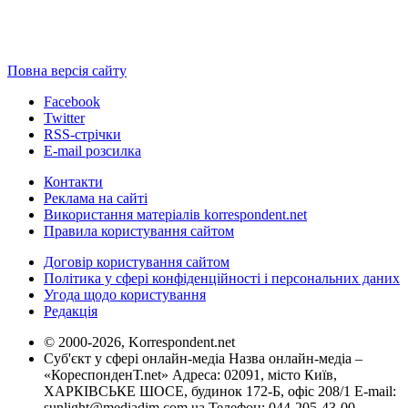
Повна версія сайту
Facebook
Twitter
RSS-стрічки
E-mail розсилка
Контакти
Реклама на сайті
Використання матеріалів korrespondent.net
Правила користування сайтом
Договір користування сайтом
Політика у сфері конфіденційності і персональних даних
Угода щодо користування
Редакція
© 2000-2026, Korrespondent.net
Суб'єкт у сфері онлайн-медіа Назва онлайн-медіа –
«КореспонденТ.net» Адреса: 02091, місто Київ,
ХАРКІВСЬКЕ ШОСЕ, будинок 172-Б, офіс 208/1 E-mail:
sunlight@mediadim.com.ua
Телефон: 044-205-43-00