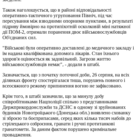
Також наголошується, що в районі відповідальності
оперативно-тактичного угруповання Північ, під час
пересування між взводними опорними пунктами, в результаті
підриву ймовірно на протипіхотній осколковій міні натяжної
дії ПОМ-2, отримали поранення двоє військовослужбовців
Об'єднаних сил.
"Військові були оперативно доставлені до медичного закладу і
їм надана кваліфікована допомога лікарів. Стан їхнього
здоров'я оцінюється як задовільний. Загрози життю
військовослужбовців немає", - додали в штабі.
Зазначається, що з початку поточної доби, 26 серпня, на всіх
ділянках фронту спостерігалася тиша, порушень повного і
всеосяжного режиму припинення вогню не зафіксовано.
Крім того, в штабі зазначили, що за минулу добу
співробітниками Нацполіції спільно з представниками
Держприкордонслужби та ДСНС в одному зі зруйнованих
будинків Новотроїцького (Донецька обл.) виявлено схованку
зі зброєю та боєприпасами, серед яких кілька тисяч набоїв до
стрілецького озброєння, гранати і ручні протитанкові
гранатомети. За даним фактом порушено кримінальне
провадження.