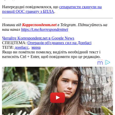
Напередодні повідомлялося, що
сепаратисти скинули на
позиції ООС гранату з БПЛА
.
Новини від
Корреспондент.net
в Telegram. Підписуйтесь на
наш канал
https://t.me/korrespondentnet
Читайте Korrespondent.net в Google News
СПЕЦТЕМА:
Операція об'єднаних сил на Донбасі
ТЕГИ:
донбасс
,
мина
Якщо ви помітили помилку, виділіть необхідний текст і
натисніть Ctrl + Enter, щоб повідомити про це редакцію.