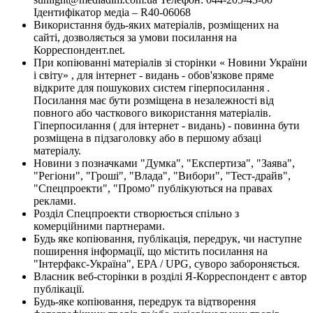
Ідентифікатор медіа – R40-06068
Використання будь-яких матеріалів, розміщених на
сайті, дозволяється за умови посилання на
Корреспондент.net.
При копіюванні матеріалів зі сторінки « Новини України
і світу» , для інтернет - видань - обов'язкове пряме
відкрите для пошукових систем гіперпосилання .
Посилання має бути розміщена в незалежності від
повного або часткового використання матеріалів.
Гіперпосилання ( для інтернет - видань) - повинна бути
розміщена в підзаголовку або в першому абзаці
матеріалу.
Новини з позначками "Думка", "Експертиза", "Заява",
"Регіони", "Гроші", "Влада", "Вибори", "Тест-драйв",
"Спецпроекти", "Промо" публікуються на правах
реклами.
Розділ Спецпроекти створюється спільно з
комерційними партнерами.
Будь яке копіювання, публікація, передрук, чи наступне
поширення інформації, що містить посилання на
"Інтерфакс-Україна", EPA / UPG, суворо забороняється.
Власник веб-сторінки в розділі Я-Корреспондент є автор
публікації.
Будь-яке копіювання, передрук та відтворення