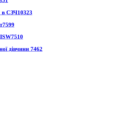
351
 в СЗЧ
10323
т
7599
 ISW
7510
ної дівчини
7462