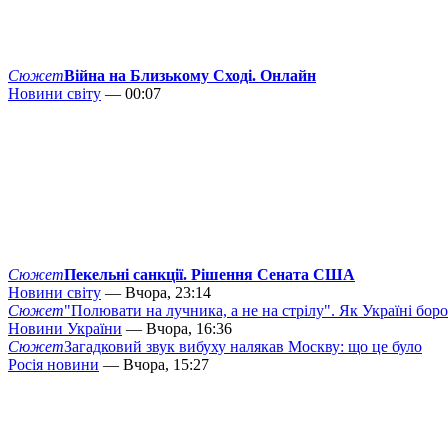
Сюжет
Війна на Близькому Сході. Онлайн
Новини світу
— 00:07
Сюжет
Пекельні санкції. Рішення Сената США
Новини світу
— Вчора, 23:14
Сюжет
"Полювати на лучника, а не на стрілу". Як Україні бор
Новини України
— Вчора, 16:36
Сюжет
Загадковий звук вибуху налякав Москву: що це було
Росія новини
— Вчора, 15:27