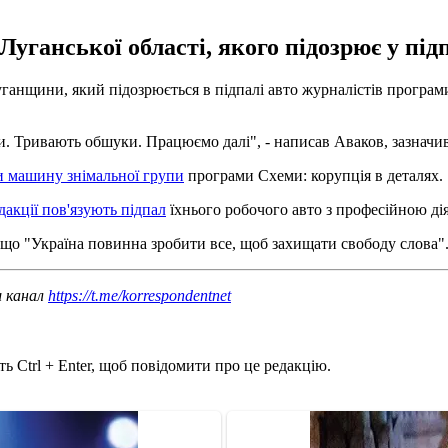
уганської області, якого підозрює у підп
уганщини, який підозрюється в підпалі авто журналістів програ
. Тривають обшуки. Працюємо далі", - написав Аваков, зазначив
и машину знімальної групи
програми Схеми: корупція в деталях.
дакції пов'язують підпал
їхнього робочого авто з професійною ді
 що "Україна повинна зробити все, щоб захищати свободу слова"
ш канал
https://t.me/korrespondentnet
ь Ctrl + Enter, щоб повідомити про це редакцію.