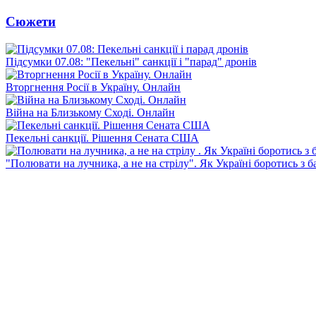
Сюжети
Підсумки 07.08: "Пекельні" санкції і "парад" дронів
Вторгнення Росії в Україну. Онлайн
Війна на Близькому Сході. Онлайн
Пекельні санкції. Рішення Сената США
"Полювати на лучника, а не на стрілу". Як Україні боротись з 