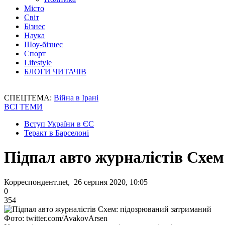
Місто
Світ
Бізнес
Наука
Шоу-бізнес
Спорт
Lifestyle
БЛОГИ ЧИТАЧІВ
СПЕЦТЕМА:
Війна в Ірані
ВСІ ТЕМИ
Вступ України в ЄС
Теракт в Барселоні
Підпал авто журналістів Схе
Корреспондент.net, 26 серпня 2020, 10:05
0
354
Фото: twitter.com/AvakovArsen