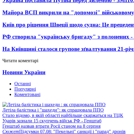
Україна поставила Путіна перед дилемою - ЗМІ
10
Майора ВСП викрили на "допомозі" військовому
Київ про рішення Швеції щодо судна: Це прецеден
РФ створила "українську бригаду" з полонених -
На Київщині сталося групове зґвалтування 21-річ
Читати коментарі
Новини України
Останні
Популярні
Коментовані
Летіла балістика і "шахеди": як спрацювала ППО
Стало відомо, в якій області найбільше скаржаться на ТЦК
Ударів зазнали 15 скупчень військ РФ - Генштаб
Генштаб назвав втрати Росії станом на 8 серпня
Сюжет
Підсумки 07.08: "Пекельні" санкції і "парад" дронів