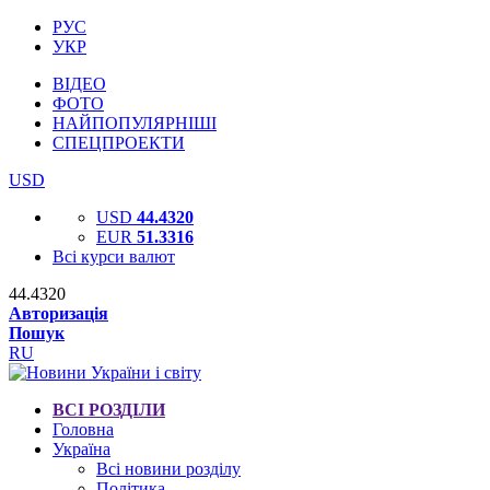
РУС
УКР
ВІДЕО
ФОТО
НАЙПОПУЛЯРНІШІ
СПЕЦПРОЕКТИ
USD
USD
44.4320
EUR
51.3316
Всі курси валют
44.4320
Авторизація
Пошук
RU
ВСІ РОЗДІЛИ
Головна
Україна
Всі новини розділу
Політика