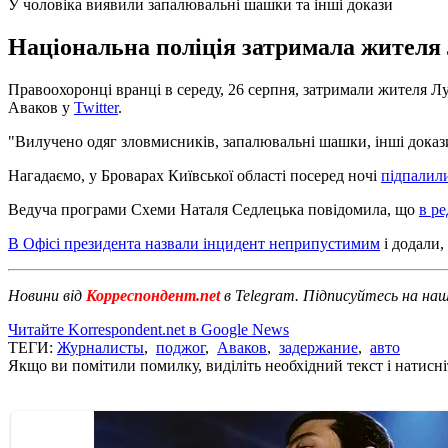
У чоловіка виявили запалювальні шашки та інші докази
Національна поліція затримала жителя Л
Правоохоронці вранці в середу, 26 серпня, затримали жителя Л
Аваков у
Twitter
.
"Вилучено одяг зловмисників, запалювальні шашки, інші докази
Нагадаємо, у Броварах Київської області посеред ночі
підпалил
Ведуча програми Схеми Наталя Седлецька повідомила, що
в ре
В Офісі президента назвали інцидент неприпустимим
і додали,
Новини від
Корреспондент.net
в Telegram. Підписуйтесь на на
Читайте Korrespondent.net в Google News
ТЕГИ:
Журналисты
,
поджог
,
Аваков
,
задержание
,
авто
Якщо ви помітили помилку, виділіть необхідний текст і натисніт