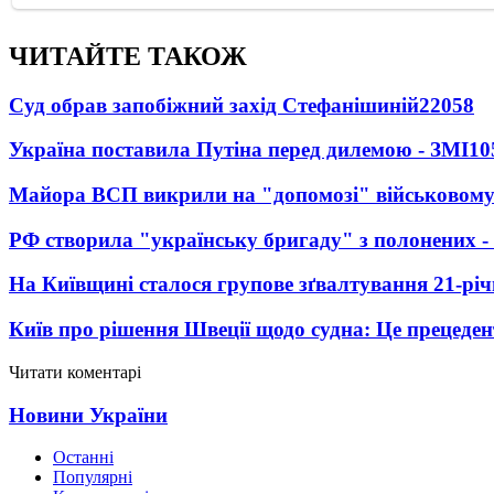
ЧИТАЙТЕ ТАКОЖ
Суд обрав запобіжний захід Стефанішиній
22058
Україна поставила Путіна перед дилемою - ЗМІ
10
Майора ВСП викрили на "допомозі" військовому
РФ створила "українську бригаду" з полонених -
На Київщині сталося групове зґвалтування 21-річ
Київ про рішення Швеції щодо судна: Це прецеден
Читати коментарі
Новини України
Останні
Популярні