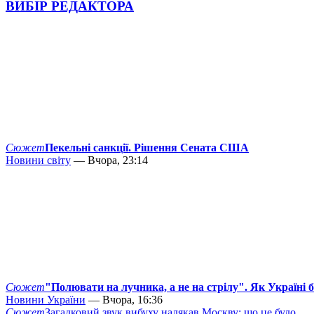
ВИБІР РЕДАКТОРА
Сюжет
Пекельні санкції. Рішення Сената США
Новини світу
— Вчора, 23:14
Сюжет
"Полювати на лучника, а не на стрілу". Як Україні 
Новини України
— Вчора, 16:36
Сюжет
Загадковий звук вибуху налякав Москву: що це було