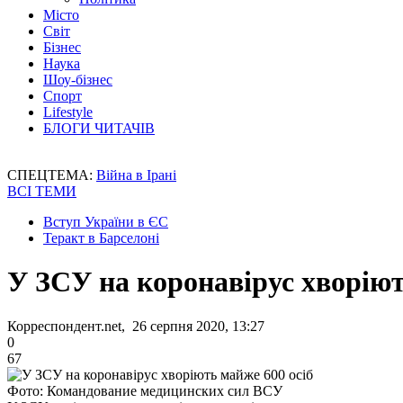
Місто
Світ
Бізнес
Наука
Шоу-бізнес
Спорт
Lifestyle
БЛОГИ ЧИТАЧІВ
СПЕЦТЕМА:
Війна в Ірані
ВСІ ТЕМИ
Вступ України в ЄС
Теракт в Барселоні
У ЗСУ на коронавірус хворіют
Корреспондент.net, 26 серпня 2020, 13:27
0
67
Фото: Командование медицинских сил ВСУ