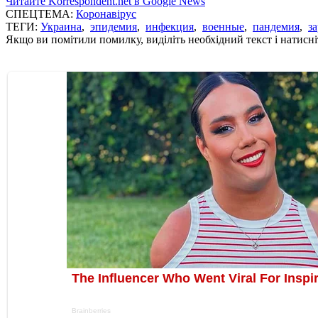
Читайте Korrespondent.net в Google News
СПЕЦТЕМА:
Коронавірус
ТЕГИ:
Украина
,
эпидемия
,
инфекция
,
военные
,
пандемия
,
з
Якщо ви помітили помилку, виділіть необхідний текст і натисніт