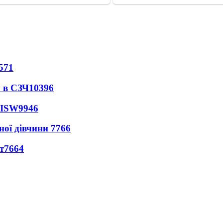
571
 в СЗЧ
10396
 ISW
9946
ної дівчини
7766
т
7664