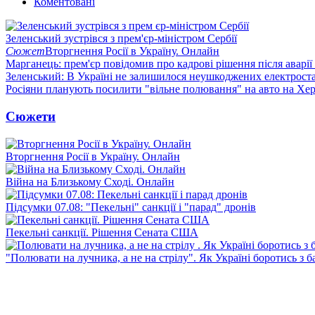
Коментовані
Зеленський зустрівся з прем'єр-міністром Сербії
Сюжет
Вторгнення Росії в Україну. Онлайн
Марганець: прем'єр повідомив про кадрові рішення після аварії
Зеленський: В Україні не залишилося неушкоджених електрост
Росіяни планують посилити "вільне полювання" на авто на Хе
Сюжети
Вторгнення Росії в Україну. Онлайн
Війна на Близькому Сході. Онлайн
Підсумки 07.08: "Пекельні" санкції і "парад" дронів
Пекельні санкції. Рішення Сената США
"Полювати на лучника, а не на стрілу". Як Україні боротись з 