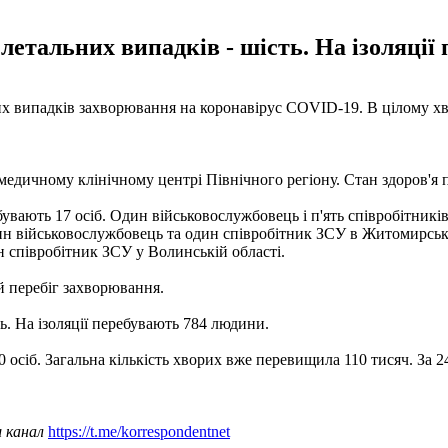
 летальних випадків - шість. На ізоляці
их випадків захворювання на коронавірус COVID-19. В цілому х
-медичному клінічному центрі Північного регіону. Стан здоров'я п
вають 17 осіб. Один військовослужбовець і п'ять співробітників
один військовослужбовець та один співробітник ЗСУ в Житомирськ
ин співробітник ЗСУ у Волинській області.
ий перебіг захворювання.
ь. На ізоляції перебувають 784 людини.
0 осіб. Загальна кількість хворих вже перевищила 110 тисяч. За 2
ш канал
https://t.me/korrespondentnet