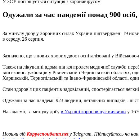
У ЗСУ погіршується ситуація з коронавірусом
Одужали за час пандемії понад 900 осіб,
За минулу добу у Збройних силах України підтверджені 19 нов
в середу, 26 серпня.
Зазначено, що з нових хворих двоє госпіталізовані у Військово
Також на лікуванні вдома під контролем медичної служби перебу
військовослужбовців у Рівненській і Чернігівській областях, 
Харківській, Тернопільській та Івано-Франківській області, од
Стан здоров'я цих пацієнтів задовільний, спостерігається легк
Одужали за час пандемії 923 людини, летальних випадків - шіст
Нагадаємо, за минулу добу
в Україні коронавірус виявили
у 167
Новини від
Корреспондент.net
у Telegram. Підписуйтесь на на