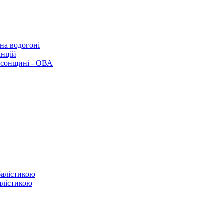
 на водогоні
анцій
рсонщині - ОВА
балістикою