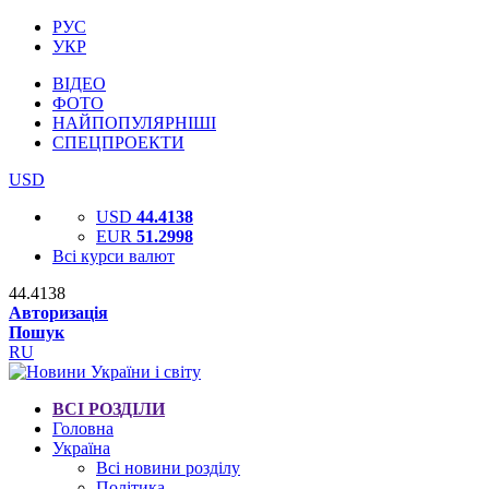
РУС
УКР
ВІДЕО
ФОТО
НАЙПОПУЛЯРНІШІ
СПЕЦПРОЕКТИ
USD
USD
44.4138
EUR
51.2998
Всі курси валют
44.4138
Авторизація
Пошук
RU
ВСІ РОЗДІЛИ
Головна
Україна
Всі новини розділу
Політика