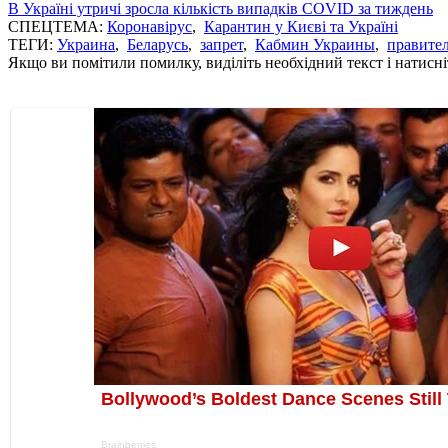
В Україні утричі зросла кількість випадків COVID за тиждень
СПЕЦТЕМА:
Коронавірус
,
Карантин у Києві та Україні
ТЕГИ:
Украина
,
Беларусь
,
запрет
,
Кабмин Украины
,
правите
Якщо ви помітили помилку, виділіть необхідний текст і натисніт