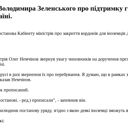
олодимира Зеленського про підтримку гр
їні.
постанова Кабінету міністрів про закриття кордонів для іноземців
іністрів Олег Немчінов звернув увагу чиновників на доручення п
ні.
русі в разі звернення їх про перебування. Я думаю, що в рамка
сказав Немчінов.
ок прописаний.
останові. - ред.) прописали", - запевнив він.
юднив постанову уряду, згідно з якою деякі іноземці зможуть в'ї
кі: