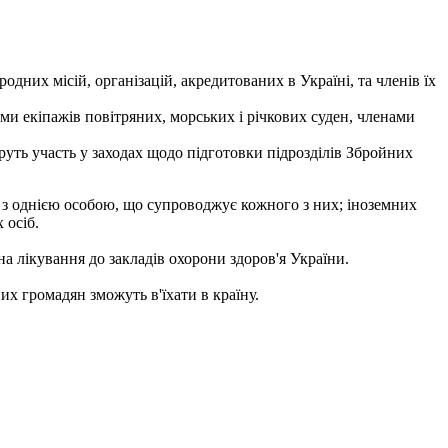
них місій, організацій, акредитованих в Україні, та членів їх
ами екіпажів повітряних, морських і річкових суден, членами
уть участь у заходах щодо підготовки підрозділів Збройних
м з однією особою, що супроводжує кожного з них; іноземних
 осіб.
а лікування до закладів охорони здоров'я України.
их громадян зможуть в'їхати в країну.