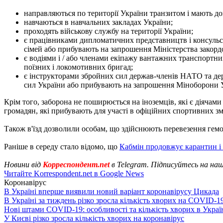
направляються по території України транзитом і мають до
навчаються в навчальних закладах України;
проходять військову службу на території України;
є працівниками дипломатичних представництв і консульськ
сімей або прибувають на запрошення Міністерства закорд
є водіями і / або членами екіпажу вантажних транспортних
поїзних і локомотивних бригад;
є інструкторами збройних сил держав-членів НАТО та дер
сил України або прибувають на запрошення Міноборони 
Крім того, заборона не поширюється на іноземців, які є діяча
громадян, які прибувають для участі в офіційних спортивних зм
Також в'їзд дозволили особам, що здійснюють перевезення гемо
Раніше в середу стало відомо, що
Кабмін продовжує карантин і
Новини від
Корреспондент.net
в Telegram. Підписуйтесь на на
Читайте Korrespondent.net в Google News
Коронавірус
В Україні вперше виявили новий варіант коронавірусу Цикада
В Україні за тиждень різко зросла кількість хворих на COVID-1
Нові штами COVID-19: особливості та кількість хворих в Украї
У Києві різко зросла кількість хворих на коронавірус