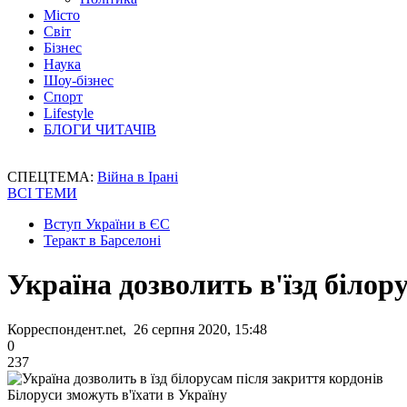
Місто
Світ
Бізнес
Наука
Шоу-бізнес
Спорт
Lifestyle
БЛОГИ ЧИТАЧІВ
СПЕЦТЕМА:
Війна в Ірані
ВСІ ТЕМИ
Вступ України в ЄС
Теракт в Барселоні
Україна дозволить в'їзд білор
Корреспондент.net, 26 серпня 2020, 15:48
0
237
Білоруси зможуть в'їхати в Україну