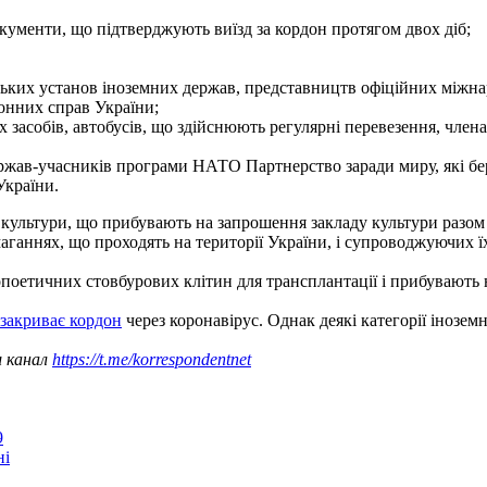
кументи, що підтверджують виїзд за кордон протягом двох діб;
их установ іноземних держав, представництв офіційних міжнарод
онних справ України;
 засобів, автобусів, що здійснюють регулярні перевезення, член
жав-учасників програми НАТО Партнерство заради миру, які бер
України.
ми культури, що прибувають на запрошення закладу культури разо
аганнях, що проходять на території України, і супроводжуючих їх
поетичних стовбурових клітин для трансплантації і прибувають н
 закриває кордон
через коронавірус. Однак деякі категорії іноземн
ш канал
https://t.me/korrespondentnet
9
ні