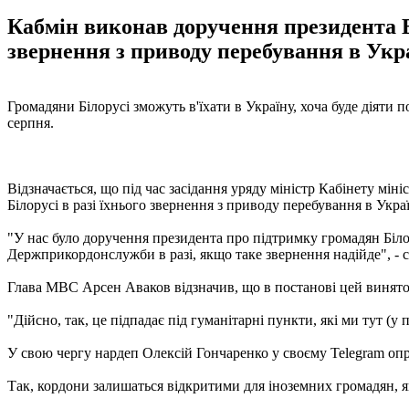
Кабмін виконав доручення президента В
звернення з приводу перебування в Укра
Громадяни Білорусі зможуть в'їхати в Україну, хоча буде діяти 
серпня.
Відзначається, що під час засідання уряду міністр Кабінету м
Білорусі в разі їхнього звернення з приводу перебування в Украї
"У нас було доручення президента про підтримку громадян Біло
Держприкордонслужби в разі, якщо таке звернення надійде", - 
Глава МВС Арсен Аваков відзначив, що в постанові цей винят
"Дійсно, так, це підпадає під гуманітарні пункти, які ми тут (у п
У свою чергу нардеп Олексій Гончаренко у своєму Telegram оприл
Так, кордони залишаться відкритими для іноземних громадян, я