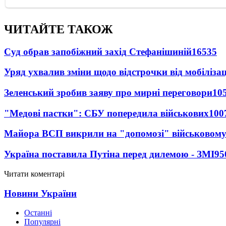
ЧИТАЙТЕ ТАКОЖ
Суд обрав запобіжний захід Стефанішиній
16535
Уряд ухвалив зміни щодо відстрочки від мобілізац
Зеленський зробив заяву про мирні переговори
10
"Медові пастки": СБУ попередила військових
100
Майора ВСП викрили на "допомозі" військовому
Україна поставила Путіна перед дилемою - ЗМІ
95
Читати коментарі
Новини України
Останні
Популярні