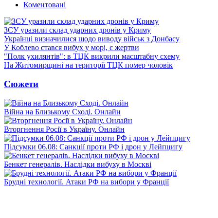
Коментовані
ЗСУ уразили склад ударних дронів у Криму
Українці визначилися щодо виводу військ з Донбасу
У Коблево стався вибух у морі, є жертви
"Полк ухилянтів": в ТЦК викрили масштабну схему
На Житомирщині на території ТЦК помер чоловік
Сюжети
Війна на Близькому Сході. Онлайн
Вторгнення Росії в Україну. Онлайн
Підсумки 06.08: Санкції проти РФ і дрон у Лейпцигу
Бенкет генералів. Наслідки вибуху в Москві
Брудні технології. Атаки РФ на вибори у Франції