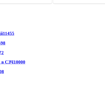
ії
11455
598
72
 в СЗЧ
10000
08