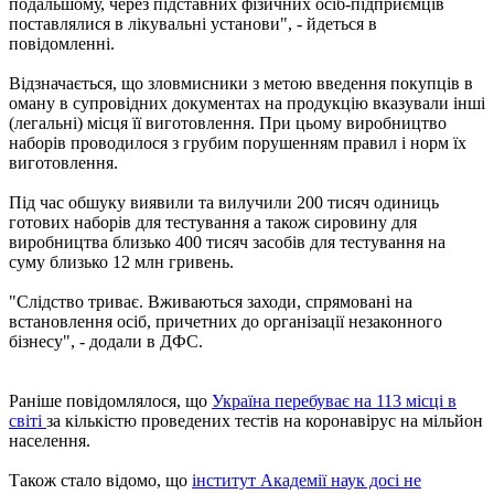
подальшому, через підставних фізичних осіб-підприємців
поставлялися в лікувальні установи", - йдеться в
повідомленні.
Відзначається, що зловмисники з метою введення покупців в
оману в супровідних документах на продукцію вказували інші
(легальні) місця її виготовлення. При цьому виробництво
наборів проводилося з грубим порушенням правил і норм їх
виготовлення.
Під час обшуку виявили та вилучили 200 тисяч одиниць
готових наборів для тестування а також сировину для
виробництва близько 400 тисяч засобів для тестування на
суму близько 12 млн гривень.
"Слідство триває. Вживаються заходи, спрямовані на
встановлення осіб, причетних до організації незаконного
бізнесу", - додали в ДФС.
Раніше повідомлялося, що
Україна перебуває на 113 місці в
світі
за кількістю проведених тестів на коронавірус на мільйон
населення.
Також стало відомо, що
інститут Академії наук досі не