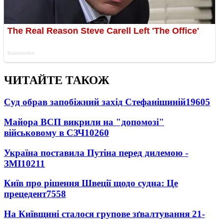
ЧИТАЙТЕ ТАКОЖ
Суд обрав запобіжний захід Стефанішиній
19605
Майора ВСП викрили на "допомозі"
військовому в СЗЧ
10260
Україна поставила Путіна перед дилемою -
ЗМІ
10211
Київ про рішення Швеції щодо судна: Це
прецедент
7558
На Київщині сталося групове зґвалтування 21-