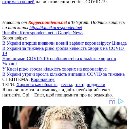
отримав грошей
на виготовлення тестів з COVID-19.
Новости от
Корреспондент.net
в Telegram. Подписывайтесь
на наш канал
https://t.me/korrespondentnet
Читайте Korrespondent.net в Google News
Коронавірус
В Україні вперше виявили новий варіант коронавірусу Цикада
В Україні за тиждень різко зросла кількість хворих на COVID-
19
Нові штами COVID-19: особливості та кількість хворих в
Україні
У Києві різко зросла кількість хворих на коронавірус
В Україні утричі зросла кількість випадків COVID за тиждень
СПЕЦТЕМА:
Коронавірус
ТЕГИ:
Харьковская область
,
тесты
,
тест
,
подделки
Якщо ви помітили помилку, виділіть необхідний текст і
натисніть Ctrl + Enter, щоб повідомити про це редакцію.