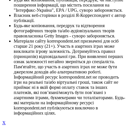
поширення інформації, що містить посилання на
"Інтерфакс-Україна", EPA / UPG, суворо забороняється.
Власник веб-сторінки в розділі Я-Корреспондент є автор
публікації.
Будь-яке копіювання, передрук та відтворення
фотографічних творів та/або аудіовізуальних творів
правовласника Getty Images - суворо забороняється.
Матеріали сайту korrespondent.net призначені для осіб
старше 21 року (21+). Участь в азартних іграх може
викликати ігрову залежність. Дотримуйтесь правил
(принципів) відповідальної гри. При виявленні перших
ознак залежності негайно зверніться до спеціаліста.
Пам'ятайте, що участь в азартних іграх не може бути
джерелом доходів або альтернативою роботі.
Інформаційний ресурс korrespondent.net не проводить
ігри на реальні та/або віртуальні гроші, також сайт не
приймає ні в якій формі оплату ставок та інших
платежів, які пов’язані/можуть бути пов’язані з
азартними іграми, букмекерами чи тоталізаторами. Будь-
які матеріали на інформаційному ресурсі
korrespondent.net публікуються виключно в
інформаційних цілях.
X