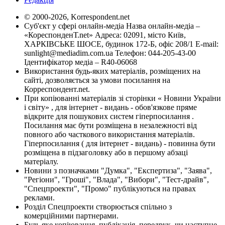
© 2000-2026, Korrespondent.net
Суб'єкт у сфері онлайн-медіа Назва онлайн-медіа –
«КореспонденТ.net» Адреса: 02091, місто Київ,
ХАРКІВСЬКЕ ШОСЕ, будинок 172-Б, офіс 208/1 E-mail:
sunlight@mediadim.com.ua
Телефон: 044-205-43-00
Ідентифікатор медіа – R40-06068
Використання будь-яких матеріалів, розміщених на
сайті, дозволяється за умови посилання на
Корреспондент.net.
При копіюванні матеріалів зі сторінки « Новини України
і світу» , для інтернет - видань - обов'язкове пряме
відкрите для пошукових систем гіперпосилання .
Посилання має бути розміщена в незалежності від
повного або часткового використання матеріалів.
Гіперпосилання ( для інтернет - видань) - повинна бути
розміщена в підзаголовку або в першому абзаці
матеріалу.
Новини з позначками "Думка", "Експертиза", "Заява",
"Регіони", "Гроші", "Влада", "Вибори", "Тест-драйв",
"Спецпроекти", "Промо" публікуються на правах
реклами.
Розділ Спецпроекти створюється спільно з
комерційними партнерами.
Будь яке копіювання, публікація, передрук, чи наступне