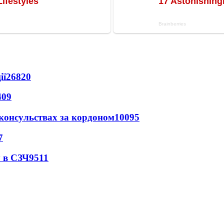
ії
26820
409
 консульствах за кордоном
10095
7
 в СЗЧ
9511