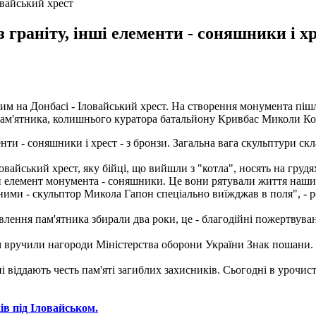
овайський хрест
 граніту, інші елементи - соняшники і хр
им на Донбасі - Іловайський хрест. На створення монумента пішло
 пам'ятника, колишнього куратора батальйону Кривбас Миколи Ко
нти - соняшники і хрест - з бронзи. Загальна вага скульптури скл
ловайський хрест, яку бійці, що вийшли з "котла", носять на гру
й елемент монумента - соняшники. Це вони рятували життя наши
рними - скульптор Микола Гапон спеціально виїжджав в поля", - 
лення пам'ятника збирали два роки, це - благодійні пожертвуван
ам вручили нагороди Міністерства оборони України Знак пошани.
їні віддають честь пам'яті загиблих захисників. Сьогодні в урочи
ів під Іловайськом.