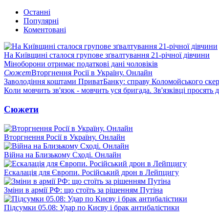
Останні
Популярні
Коментовані
На Київщині сталося групове зґвалтування 21-річної дівчини
Міноборони отримає податкові дані чоловіків
Сюжет
Вторгнення Росії в Україну. Онлайн
Заволодіння коштами ПриватБанку: справу Коломойського скер
Коли мовчить зв'язок - мовчить уся бригада. Зв'язківці просять
Сюжети
Вторгнення Росії в Україну. Онлайн
Війна на Близькому Сході. Онлайн
Ескалація для Європи. Російський дрон в Лейпцигу
Зміни в армії РФ: що стоїть за рішенням Путіна
Підсумки 05.08: Удар по Києву і брак антибалістики