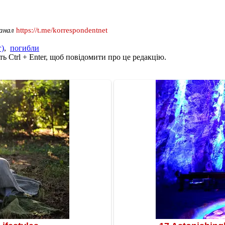
канал
https://t.me/korrespondentnet
г)
,
погибли
ь Ctrl + Enter, щоб повідомити про це редакцію.