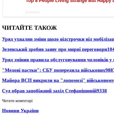
ЧИТАЙТЕ ТАКОЖ
Уряд ухвалив зміни щодо відстрочки від мобілізац
Зеленський зробив заяву про мирні переговори
10
Уряд змінив правила обслуговування чоловіків у
"Медові пастки": СБУ попередила військових
988
Майора ВСП викрили на "допомозі" військовому
Суд обрав запобіжний захід Стефанішиній
9338
Читати коментарі
Новини України