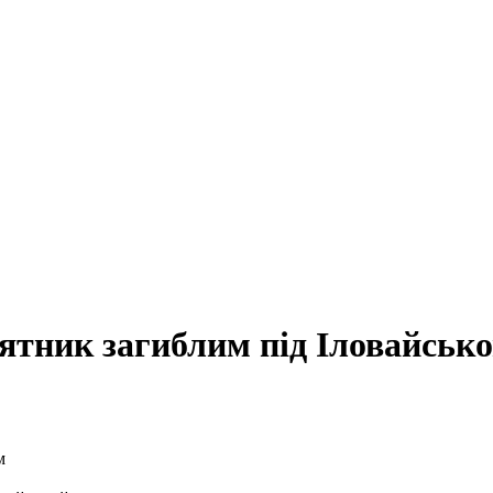
ятник загиблим під Іловайськ