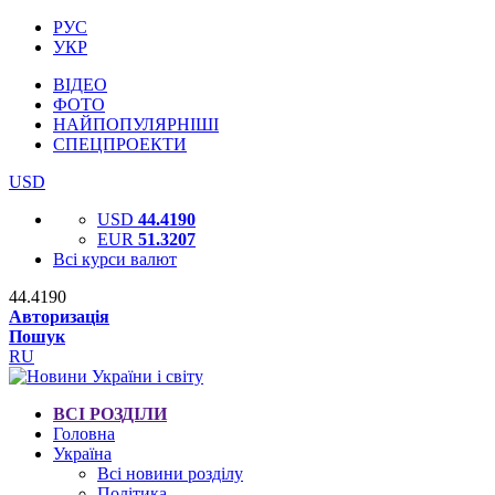
РУС
УКР
ВІДЕО
ФОТО
НАЙПОПУЛЯРНІШІ
СПЕЦПРОЕКТИ
USD
USD
44.4190
EUR
51.3207
Всі курси валют
44.4190
Авторизація
Пошук
RU
ВСІ РОЗДІЛИ
Головна
Україна
Всі новини розділу
Політика