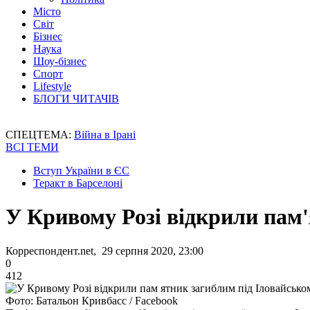
Місто
Світ
Бізнес
Наука
Шоу-бізнес
Спорт
Lifestyle
БЛОГИ ЧИТАЧІВ
СПЕЦТЕМА:
Війна в Ірані
ВСІ ТЕМИ
Вступ України в ЄС
Теракт в Барселоні
У Кривому Розі відкрили пам'
Корреспондент.net, 29 серпня 2020, 23:00
0
412
Фото: Батальон Кривбасс / Facebook