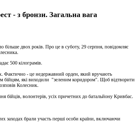
ест - з бронзи. Загальна вага
 більше двох років. Про це в суботу, 29 серпня, повідомляє
лесника.
адає 500 кілограмів.
дях. Фактично - це недержавний орден, який вручають
м бійцям, які виходили "зеленим коридором". Щоб відтворити
розповів Колесник.
ня бійців, волонтерів, усіх причетних до батальйону Кривбас.
стих заходах брали участь перші особи країни, включаючи