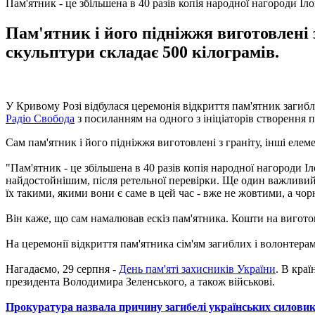
Пам'ятник - це збільшена в 40 разів копія народної нагороди Іл
Пам'ятник і його підніжжя виготовлені з
скульптури складає 500 кілограмів.
У Кривому Розі відбулася церемонія відкриття пам'ятник загибл
Радіо Свобода
з посиланням на одного з ініціаторів створення
Сам пам'ятник і його підніжжя виготовлені з граніту, інші елеме
"Пам'ятник - це збільшена в 40 разів копія народної нагороди І
найдостойнішим, після ретельної перевірки. Ще один важливи
їх такими, якими вони є саме в цей час - вже не жовтими, а чо
Він каже, що сам намалював ескіз пам'ятника. Кошти на виготов
На церемонії відкриття пам'ятника сім'ям загиблих і волонтер
Нагадаємо, 29 серпня -
День пам'яті захисників України
. В кра
президента Володимира Зеленського, а також військові.
Прокуратура назвала причину загибелі українських силовик