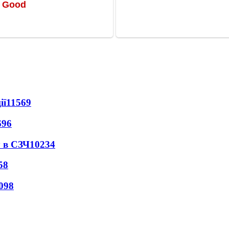
ії
11569
696
 в СЗЧ
10234
58
098