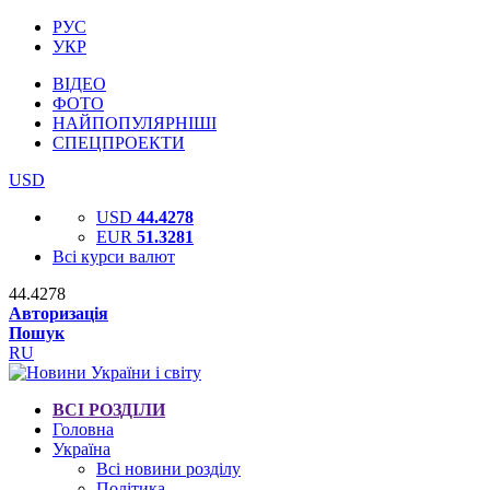
РУС
УКР
ВІДЕО
ФОТО
НАЙПОПУЛЯРНІШІ
СПЕЦПРОЕКТИ
USD
USD
44.4278
EUR
51.3281
Всі курси валют
44.4278
Авторизація
Пошук
RU
ВСІ РОЗДІЛИ
Головна
Україна
Всі новини розділу
Політика