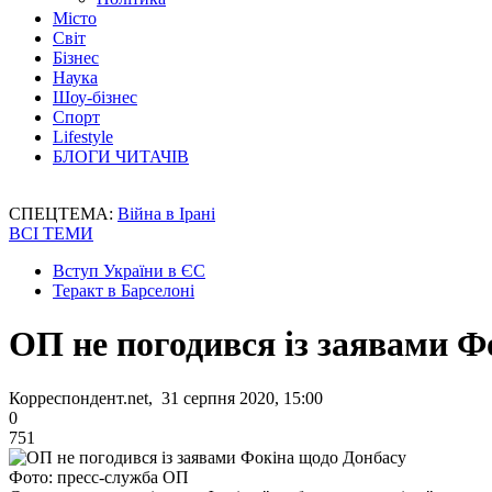
Місто
Світ
Бізнес
Наука
Шоу-бізнес
Спорт
Lifestyle
БЛОГИ ЧИТАЧІВ
СПЕЦТЕМА:
Війна в Ірані
ВСІ ТЕМИ
Вступ України в ЄС
Теракт в Барселоні
ОП не погодився із заявами Ф
Корреспондент.net, 31 серпня 2020, 15:00
0
751
Фото: пресс-служба ОП