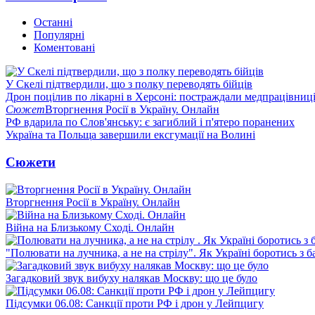
Останні
Популярні
Коментовані
У Скелі підтвердили, що з полку переводять бійців
Дрон поцілив по лікарні в Херсоні: постраждали медпрацівниц
Сюжет
Вторгнення Росії в Україну. Онлайн
РФ вдарила по Слов'янську: є загиблий і п'ятеро поранених
Україна та Польща завершили ексгумації на Волині
Сюжети
Вторгнення Росії в Україну. Онлайн
Війна на Близькому Сході. Онлайн
"Полювати на лучника, а не на стрілу". Як Україні боротись з 
Загадковий звук вибуху налякав Москву: що це було
Підсумки 06.08: Санкції проти РФ і дрон у Лейпцигу