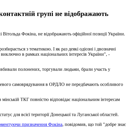
 контактній групі не відображають
пі Вітольда Фокіна, не відображають офіційної позиції України.
бирається з тематикою. І як раз деякі одіозні і двозначні
 виключно в рамках національних інтересів України", -
 і вбивали полонених, торгували людьми, брали участь у
ісцевого самоврядування в ОРДЛО не передбачають особливого
 в мінській ТКГ повністю відповідає національним інтересам
атус для всієї території Донецької та Луганської областей.
оментуючи призначення Фокіна
, повідомив, що той "добре знає