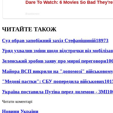
ЧИТАЙТЕ ТАКОЖ
Суд обрав запобіжний захід Стефанішиній
18973
Уряд ухвалив зміни щодо відстрочки від мобілізац
Зеленський зробив заяву про мирні переговори
10
Майора ВСП викрили на "допомозі" військовому
"Медові пастки": СБУ попередила військових
101
Україна поставила Путіна перед дилемою - ЗМІ
10
Читати коментарі
Новини України