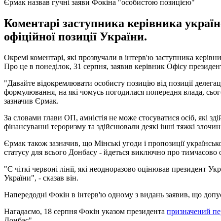
Єрмак назвав гучні заяви Фокіна "особистою позицією"
Коментарі заступника керівника українс
офіційної позиції України.
Окремі коментарі, які прозвучали в інтерв'ю заступника керівни
Про це в понеділок, 31 серпня, заявив керівник Офісу президе
"Давайте відокремлювати особисту позицію від позиції делегації
формулювання, на які чомусь погодилася попередня влада, сьог
зазначив Єрмак.
За словами глави ОП, амністія не може стосуватися осіб, які з
фінансуванні тероризму та здійснювали деякі інші тяжкі злочин
Єрмак також зазначив, що Мінські угоди і пропозиції українсь
статусу для всього Донбасу - йдеться виключно про тимчасово 
"Є чіткі червоні лінії, які неодноразово оцінював президент У
України", - сказав він.
Напередодні Фокін в інтерв'ю одному з видань заявив, що допуск
Нагадаємо, 18 серпня Фокін указом президента
призначений пе
Донбас".