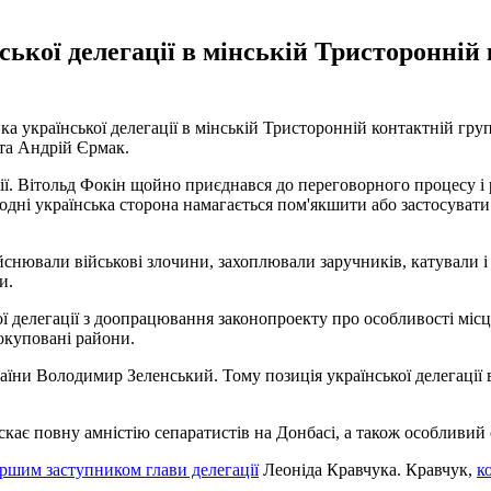
ької делегації в мінській Тристоронній
ка української делегації в мінській Тристоронній контактній гру
нта Андрій Єрмак.
. Вітольд Фокін щойно приєднався до переговорного процесу і роз
одні українська сторона намагається пом'якшити або застосувати
дійснювали військові злочини, захоплювали заручників, катували
и.
кої делегації з доопрацювання законопроекту про особливості м
окуповані райони.
країни Володимир Зеленський. Тому позиція української делегації
ає повну амністію сепаратистів на Донбасі, а також особливий ст
ршим заступником глави делегації
Леоніда Кравчука. Кравчук,
к