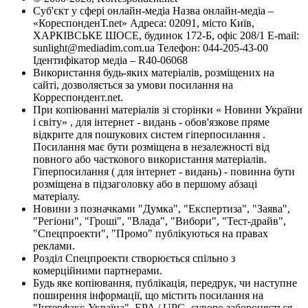
Суб'єкт у сфері онлайн-медіа Назва онлайн-медіа –
«КореспонденТ.net» Адреса: 02091, місто Київ,
ХАРКІВСЬКЕ ШОСЕ, будинок 172-Б, офіс 208/1 E-mail:
sunlight@mediadim.com.ua
Телефон: 044-205-43-00
Ідентифікатор медіа – R40-06068
Використання будь-яких матеріалів, розміщених на
сайті, дозволяється за умови посилання на
Корреспондент.net.
При копіюванні матеріалів зі сторінки « Новини України
і світу» , для інтернет - видань - обов'язкове пряме
відкрите для пошукових систем гіперпосилання .
Посилання має бути розміщена в незалежності від
повного або часткового використання матеріалів.
Гіперпосилання ( для інтернет - видань) - повинна бути
розміщена в підзаголовку або в першому абзаці
матеріалу.
Новини з позначками "Думка", "Експертиза", "Заява",
"Регіони", "Гроші", "Влада", "Вибори", "Тест-драйв",
"Спецпроекти", "Промо" публікуються на правах
реклами.
Розділ Спецпроекти створюється спільно з
комерційними партнерами.
Будь яке копіювання, публікація, передрук, чи наступне
поширення інформації, що містить посилання на
"Інтерфакс-Україна", EPA / UPG, суворо забороняється.