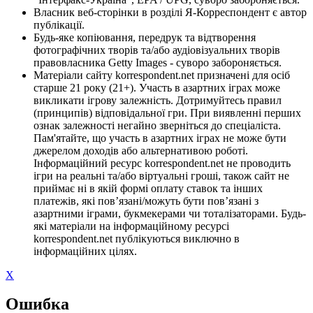
Власник веб-сторінки в розділі Я-Корреспондент є автор
публікації.
Будь-яке копіювання, передрук та відтворення
фотографічних творів та/або аудіовізуальних творів
правовласника Getty Images - суворо забороняється.
Матеріали сайту korrespondent.net призначені для осіб
старше 21 року (21+). Участь в азартних іграх може
викликати ігрову залежність. Дотримуйтесь правил
(принципів) відповідальної гри. При виявленні перших
ознак залежності негайно зверніться до спеціаліста.
Пам'ятайте, що участь в азартних іграх не може бути
джерелом доходів або альтернативою роботі.
Інформаційний ресурс korrespondent.net не проводить
ігри на реальні та/або віртуальні гроші, також сайт не
приймає ні в якій формі оплату ставок та інших
платежів, які пов’язані/можуть бути пов’язані з
азартними іграми, букмекерами чи тоталізаторами. Будь-
які матеріали на інформаційному ресурсі
korrespondent.net публікуються виключно в
інформаційних цілях.
X
Ошибка