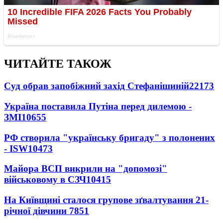
ЧИТАЙТЕ ТАКОЖ
Суд обрав запобіжний захід Стефанішиній
22173
Україна поставила Путіна перед дилемою -
ЗМІ
10655
РФ створила "українську бригаду" з полонених
- ISW
10473
Майора ВСП викрили на "допомозі"
військовому в СЗЧ
10415
На Київщині сталося групове зґвалтування 21-
річної дівчини
7851