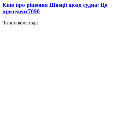
Київ про рішення Швеції щодо судна: Це
прецедент
7690
Читати коментарі