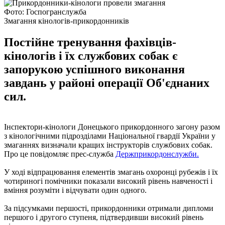
Фото: Госпогранслужба
Змагання кінологів-прикордонників
Постійне тренування фахівців-
кінологів і їх службових собак є
запорукою успішного виконання
завдань у районі операції Об'єднаних
сил.
Інспектори-кінологи Донецького прикордонного загону разом
з кінологічними підрозділами Національної гвардії України у
змаганнях визначали кращих інструкторів службових собак.
Про це повідомляє прес-служба
Держприкордонслужби.
У ході відпрацювання елементів змагань охоронці рубежів і їх
чотириногі помічники показали високий рівень навченості і
вміння розуміти і відчувати один одного.
За підсумками першості, прикордонники отримали дипломи
першого і другого ступеня, підтвердивши високий рівень