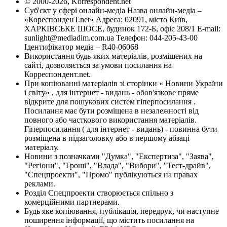
© 2000-2026, Korrespondent.net
Суб'єкт у сфері онлайн-медіа Назва онлайн-медіа –
«КореспонденТ.net» Адреса: 02091, місто Київ,
ХАРКІВСЬКЕ ШОСЕ, будинок 172-Б, офіс 208/1 E-mail:
sunlight@mediadim.com.ua
Телефон: 044-205-43-00
Ідентифікатор медіа – R40-06068
Використання будь-яких матеріалів, розміщених на
сайті, дозволяється за умови посилання на
Корреспондент.net.
При копіюванні матеріалів зі сторінки « Новини України
і світу» , для інтернет - видань - обов'язкове пряме
відкрите для пошукових систем гіперпосилання .
Посилання має бути розміщена в незалежності від
повного або часткового використання матеріалів.
Гіперпосилання ( для інтернет - видань) - повинна бути
розміщена в підзаголовку або в першому абзаці
матеріалу.
Новини з позначками "Думка", "Експертиза", "Заява",
"Регіони", "Гроші", "Влада", "Вибори", "Тест-драйв",
"Спецпроекти", "Промо" публікуються на правах
реклами.
Розділ Спецпроекти створюється спільно з
комерційними партнерами.
Будь яке копіювання, публікація, передрук, чи наступне
поширення інформації, що містить посилання на