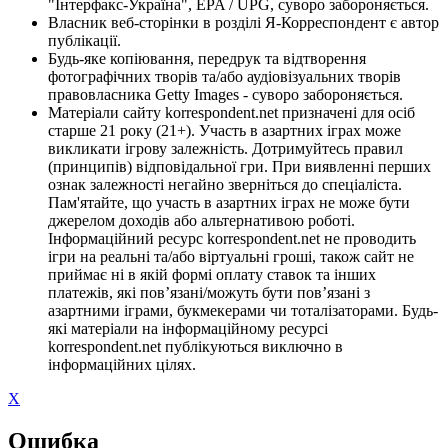
"Інтерфакс-Україна", EPA / UPG, суворо забороняється.
Власник веб-сторінки в розділі Я-Корреспондент є автор
публікації.
Будь-яке копіювання, передрук та відтворення
фотографічних творів та/або аудіовізуальних творів
правовласника Getty Images - суворо забороняється.
Матеріали сайту korrespondent.net призначені для осіб
старше 21 року (21+). Участь в азартних іграх може
викликати ігрову залежність. Дотримуйтесь правил
(принципів) відповідальної гри. При виявленні перших
ознак залежності негайно зверніться до спеціаліста.
Пам'ятайте, що участь в азартних іграх не може бути
джерелом доходів або альтернативою роботі.
Інформаційний ресурс korrespondent.net не проводить
ігри на реальні та/або віртуальні гроші, також сайт не
приймає ні в якій формі оплату ставок та інших
платежів, які пов’язані/можуть бути пов’язані з
азартними іграми, букмекерами чи тоталізаторами. Будь-
які матеріали на інформаційному ресурсі
korrespondent.net публікуються виключно в
інформаційних цілях.
X
Ошибка