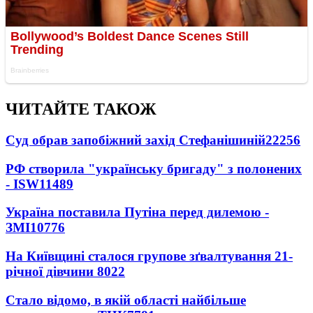
ЧИТАЙТЕ ТАКОЖ
Суд обрав запобіжний захід Стефанішиній
22256
РФ створила "українську бригаду" з полонених
- ISW
11489
Україна поставила Путіна перед дилемою -
ЗМІ
10776
На Київщині сталося групове зґвалтування 21-
річної дівчини
8022
Стало відомо, в якій області найбільше