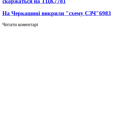
скаржаться на ТЦК
7781
На Черкащині викрили "схему СЗЧ"
6983
Читати коментарі