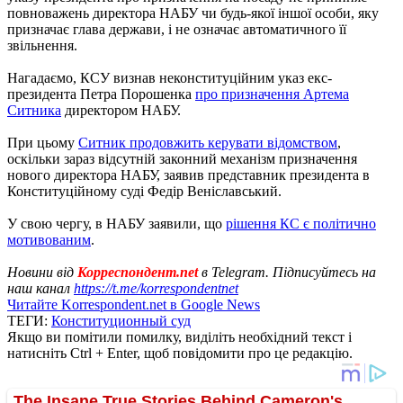
повноважень директора НАБУ чи будь-якої іншої особи, яку
призначає глава держави, і не означає автоматичного її
звільнення.
Нагадаємо, КСУ визнав неконституційним указ екс-
президента Петра Порошенка
про призначення Артема
Ситника
директором НАБУ.
При цьому
Ситник продовжить керувати відомством
,
оскільки зараз відсутній законний механізм призначення
нового директора НАБУ, заявив представник президента в
Конституційному суді Федір Веніславський.
У свою чергу, в НАБУ заявили, що
рішення КС є політично
мотивованим
.
Новини від
Корреспондент.net
в Telegram. Підписуйтесь на
наш канал
https://t.me/korrespondentnet
Читайте Korrespondent.net в Google News
ТЕГИ:
Конституционный суд
Якщо ви помітили помилку, виділіть необхідний текст і
натисніть Ctrl + Enter, щоб повідомити про це редакцію.