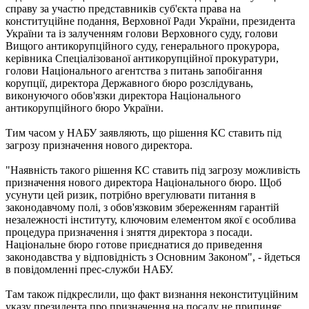
справу за участю представників суб'єкта права на
конституційне подання, Верховної Ради України, президента
України та із залученням голови Верховного суду, голови
Вищого антикорупційного суду, генерального прокурора,
керівника Спеціалізованої антикорупційної прокуратури,
голови Національного агентства з питань запобігання
корупції, директора Державного бюро розслідувань,
виконуючого обов'язки директора Національного
антикорупційного бюро України.
Тим часом у НАБУ заявляють, що рішення КС ставить під
загрозу призначення нового директора.
"Наявність такого рішення КС ставить під загрозу можливість
призначення нового директора Національного бюро. Щоб
усунути цей ризик, потрібно врегулювати питання в
законодавчому полі, з обов'язковим збереженням гарантій
незалежності інституту, ключовим елементом якої є особлива
процедура призначення і зняття директора з посади.
Національне бюро готове приєднатися до приведення
законодавства у відповідність з Основним Законом", - йдеться
в повідомленні прес-служби НАБУ.
Там також підкреслили, що факт визнання неконституційним
указу президента про призначення на посаду не припиняє