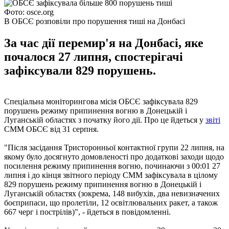
Фото: osce.org
В ОБСЄ розповіли про порушення тиші на Донбасі
За час дії перемир'я на Донбасі, яке
почалося 27 липня, спостерігачі
зафіксували 829 порушень.
Спеціальна моніторингова місія ОБСЄ зафіксувала 829
порушень режиму припинення вогню в Донецькій і
Луганській областях з початку його дії. Про це йдеться у
звіті
СММ ОБСЄ від 31 серпня.
"Після засідання Тристоронньої контактної групи 22 липня, на
якому було досягнуто домовленості про додаткові заходи щодо
посилення режиму припинення вогню, починаючи з 00:01 27
липня і до кінця звітного періоду СММ зафіксувала в цілому
829 порушень режиму припинення вогню в Донецькій і
Луганській областях (зокрема, 148 вибухів, два невизначених
боєприпаси, що пролетіли, 12 освітлювальних ракет, а також
667 черг і пострілів)", - йдеться в повідомленні.