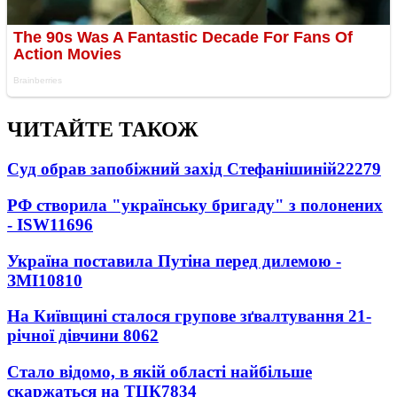
ЧИТАЙТЕ ТАКОЖ
Суд обрав запобіжний захід Стефанішиній
22279
РФ створила "українську бригаду" з полонених
- ISW
11696
Україна поставила Путіна перед дилемою -
ЗМІ
10810
На Київщині сталося групове зґвалтування 21-
річної дівчини
8062
Стало відомо, в якій області найбільше
скаржаться на ТЦК
7834