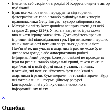
Власник веб-сторінки в розділі Я-Корреспондент є автор
публікації.
Будь-яке копіювання, передрук та відтворення
фотографічних творів та/або аудіовізуальних творів
правовласника Getty Images - суворо забороняється.
Матеріали сайту korrespondent.net призначені для осіб
старше 21 року (21+). Участь в азартних іграх може
викликати ігрову залежність. Дотримуйтесь правил
(принципів) відповідальної гри. При виявленні перших
ознак залежності негайно зверніться до спеціаліста.
Пам'ятайте, що участь в азартних іграх не може бути
джерелом доходів або альтернативою роботі.
Інформаційний ресурс korrespondent.net не проводить
ігри на реальні та/або віртуальні гроші, також сайт не
приймає ні в якій формі оплату ставок та інших
платежів, які пов’язані/можуть бути пов’язані з
азартними іграми, букмекерами чи тоталізаторами. Будь-
які матеріали на інформаційному ресурсі
korrespondent.net публікуються виключно в
інформаційних цілях.
X
Ошибка