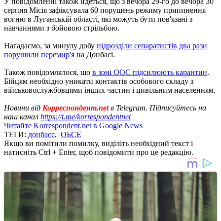
У повідомленні також йдеться, що з вечора 29-го до вечора 30
серпня Місія зафіксувала 60 порушень режиму припинення
вогню в Луганській області, які можуть бути пов'язані з
навчаннями з бойовою стрільбою.
Нагадаємо, за минулу добу
підрозділи сепаратистів два рази
порушили перемир'я
на Донбасі.
Також повідомлялося, що
в зоні ООС підсилюють карантин
.
Бійцям необхідно уникати контактів особового складу з
військовослужбовцями інших частин і цивільним населенням.
Новини від
Корреспондент.net
в Telegram. Підписуйтесь на
наш канал
https://t.me/korrespondentnet
Читайте Korrespondent.net в Google News
ТЕГИ:
донбасс
,
ОБСЕ
Якщо ви помітили помилку, виділіть необхідний текст і
натисніть Ctrl + Enter, щоб повідомити про це редакцію.