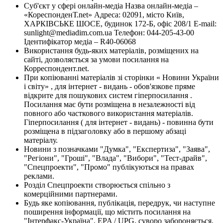
Суб'єкт у сфері онлайн-медіа Назва онлайн-медіа –
«КореспонденТ.net» Адреса: 02091, місто Київ,
ХАРКІВСЬКЕ ШОСЕ, будинок 172-Б, офіс 208/1 E-mail:
sunlight@mediadim.com.ua
Телефон: 044-205-43-00
Ідентифікатор медіа – R40-06068
Використання будь-яких матеріалів, розміщених на
сайті, дозволяється за умови посилання на
Корреспондент.net.
При копіюванні матеріалів зі сторінки « Новини України
і світу» , для інтернет - видань - обов'язкове пряме
відкрите для пошукових систем гіперпосилання .
Посилання має бути розміщена в незалежності від
повного або часткового використання матеріалів.
Гіперпосилання ( для інтернет - видань) - повинна бути
розміщена в підзаголовку або в першому абзаці
матеріалу.
Новини з позначками "Думка", "Експертиза", "Заява",
"Регіони", "Гроші", "Влада", "Вибори", "Тест-драйв",
"Спецпроекти", "Промо" публікуються на правах
реклами.
Розділ Спецпроекти створюється спільно з
комерційними партнерами.
Будь яке копіювання, публікація, передрук, чи наступне
поширення інформації, що містить посилання на
"Інтерфакс-Україна", EPA / UPG, суворо забороняється.