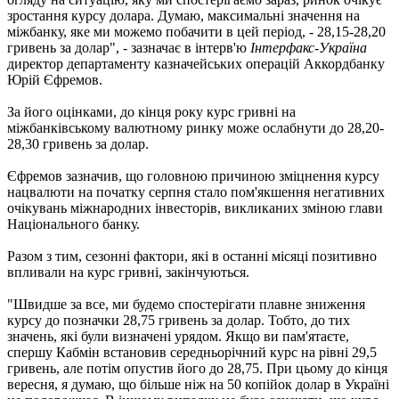
зростання курсу долара. Думаю, максимальні значення на
міжбанку, яке ми можемо побачити в цей період, - 28,15-28,20
гривень за долар", - зазначає в інтерв'ю
Інтерфакс-Україна
директор департаменту казначейських операцій Аккордбанку
Юрій Єфремов.
За його оцінками, до кінця року курс гривні на
міжбанківському валютному ринку може ослабнути до 28,20-
28,30 гривень за долар.
Єфремов зазначив, що головною причиною зміцнення курсу
нацвалюти на початку серпня стало пом'якшення негативних
очікувань міжнародних інвесторів, викликаних зміною глави
Національного банку.
Разом з тим, сезонні фактори, які в останні місяці позитивно
впливали на курс гривні, закінчуються.
"Швидше за все, ми будемо спостерігати плавне зниження
курсу до позначки 28,75 гривень за долар. Тобто, до тих
значень, які були визначені урядом. Якщо ви пам'ятаєте,
спершу Кабмін встановив середньорічний курс на рівні 29,5
гривень, але потім опустив його до 28,75. При цьому до кінця
вересня, я думаю, що більше ніж на 50 копійок долар в Україні