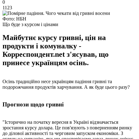
0
1123
Фото: НБН
Що буде з курсом і цінами
Майбутнє курсу гривні, цін на
продукти і комуналку -
Корреспондент.net з'ясував, що
принесе українцям осінь.
Осінь традиційно несе українцям падіння гривні та
подорожчання продуктів харчування. А як буде цього разу?
Прогнози щодо гривні
"Історично на початку вересня в Україні відзначається
зростання курсу долара. Це пов'язують з поверненням ринку
до ділової активності та черговим запуском економіки. З
огляду на ситуацію, яку ми спостерігаємо зараз, ринок очікує