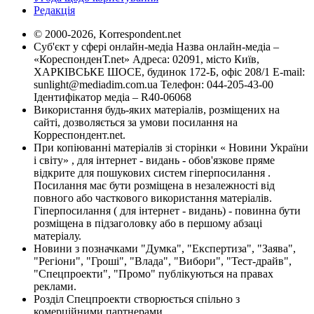
Редакція
© 2000-2026, Korrespondent.net
Суб'єкт у сфері онлайн-медіа Назва онлайн-медіа –
«КореспонденТ.net» Адреса: 02091, місто Київ,
ХАРКІВСЬКЕ ШОСЕ, будинок 172-Б, офіс 208/1 E-mail:
sunlight@mediadim.com.ua
Телефон: 044-205-43-00
Ідентифікатор медіа – R40-06068
Використання будь-яких матеріалів, розміщених на
сайті, дозволяється за умови посилання на
Корреспондент.net.
При копіюванні матеріалів зі сторінки « Новини України
і світу» , для інтернет - видань - обов'язкове пряме
відкрите для пошукових систем гіперпосилання .
Посилання має бути розміщена в незалежності від
повного або часткового використання матеріалів.
Гіперпосилання ( для інтернет - видань) - повинна бути
розміщена в підзаголовку або в першому абзаці
матеріалу.
Новини з позначками "Думка", "Експертиза", "Заява",
"Регіони", "Гроші", "Влада", "Вибори", "Тест-драйв",
"Спецпроекти", "Промо" публікуються на правах
реклами.
Розділ Спецпроекти створюється спільно з
комерційними партнерами.