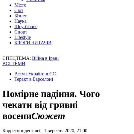
Місто
Світ
Бізнес
Наука
Шоу-бізнес
Спорт
Lifestyle
БЛОГИ ЧИТАЧІВ
СПЕЦТЕМА:
Війна в Ірані
ВСІ ТЕМИ
Вступ України в ЄС
Теракт в Барселоні
Помірне падіння. Чого
чекати від гривні
восени
Сюжет
Корреспондент.net, 1 вересня 2020, 21:00