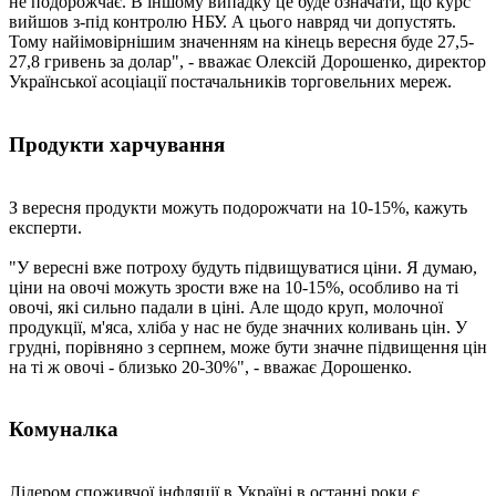
не подорожчає. В іншому випадку це буде означати, що курс
вийшов з-під контролю НБУ. А цього навряд чи допустять.
Тому найімовірнішим значенням на кінець вересня буде 27,5-
27,8 гривень за долар", - вважає Олексій Дорошенко, директор
Української асоціації постачальників торговельних мереж.
Продукти харчування
З вересня продукти можуть подорожчати на 10-15%, кажуть
експерти.
"У вересні вже потроху будуть підвищуватися ціни. Я думаю,
ціни на овочі можуть зрости вже на 10-15%, особливо на ті
овочі, які сильно падали в ціні. Але щодо круп, молочної
продукції, м'яса, хліба у нас не буде значних коливань цін. У
грудні, порівняно з серпнем, може бути значне підвищення цін
на ті ж овочі - близько 20-30%", - вважає Дорошенко.
Комуналка
Лідером споживчої інфляції в Україні в останні роки є