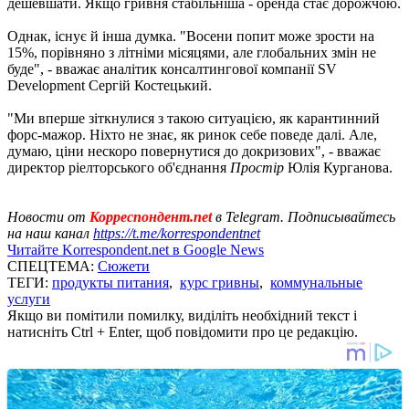
дешевшати. Якщо гривня стабільніша - оренда стає дорожчою.
Однак, існує й інша думка. "Восени попит може зрости на
15%, порівняно з літніми місяцями, але глобальних змін не
буде", - вважає аналітик консалтингової компанії SV
Development Сергій Костецький.
"Ми вперше зіткнулися з такою ситуацією, як карантинний
форс-мажор. Ніхто не знає, як ринок себе поведе далі. Але,
думаю, ціни нескоро повернутися до докризових", - вважає
директор ріелторського об'єднання
Простір
Юлія Курганова.
Новости от
Корреспондент.net
в Telegram. Подписывайтесь
на наш канал
https://t.me/korrespondentnet
Читайте Korrespondent.net в Google News
СПЕЦТЕМА:
Сюжети
ТЕГИ:
продукты питания
,
курс гривны
,
коммунальные
услуги
Якщо ви помітили помилку, виділіть необхідний текст і
натисніть Ctrl + Enter, щоб повідомити про це редакцію.