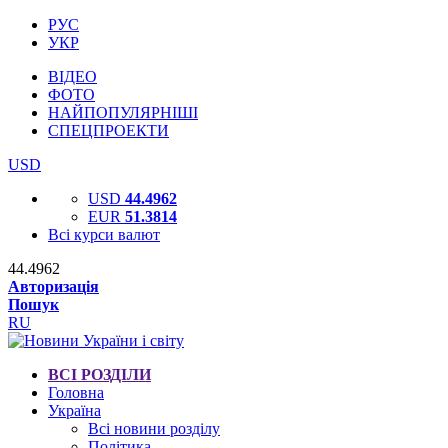
РУС
УКР
ВІДЕО
ФОТО
НАЙПОПУЛЯРНІШІ
СПЕЦПРОЕКТИ
USD
USD
44.4962
EUR
51.3814
Всі курси валют
44.4962
Авторизація
Пошук
RU
ВСІ РОЗДІЛИ
Головна
Україна
Всі новини розділу
Політика