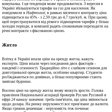
комуналка. І ця тенденція може продовжитися. З вересня в
Україні збільшуються тарифи на газ для населення. Як
повідомили в
Нафтогазі,
в рамках місячного контракту ціна
підвищиться на 45% - з 2,59 грн до 4,7 грн/куб. м. При цьому,
щоб перестрахуватися від різкого підвищення тарифів у більш
холодні періоди, в компанії радять споживачам переходити на
річні контракти з фіксованою ціною.
Житло
Влітку в Україні впали ціни на оренду житла, кажуть
експерти. Ціни впали через поєднання двох факторів -
пандемії і сезонності. Традиційно літо є слабким сезоном для
довготривалої оренди житла, особливо квартир. Студенти
роз'їжджаються по домівках, а більш популярними стають
заміські будинки.
Восени ціни на оренду житла знову можуть зрости. Голова
правління Національної асоціації брокерів Руслан Русовий в
ефірі
24 каналу
зазначив: треба пам'ятати, що ціна змінюється
щодо долара. На ринку нерухомості все прив'язане до валюти.
Якщо гривня дешевшає - нерухомість теж починає