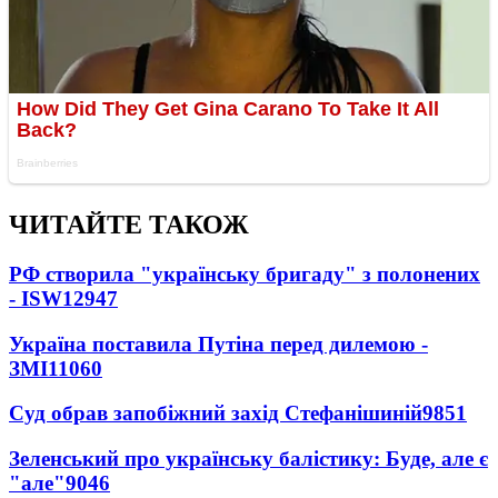
ЧИТАЙТЕ ТАКОЖ
РФ створила "українську бригаду" з полонених
- ISW
12947
Україна поставила Путіна перед дилемою -
ЗМІ
11060
Суд обрав запобіжний захід Стефанішиній
9851
Зеленський про українську балістику: Буде, але є
"але"
9046