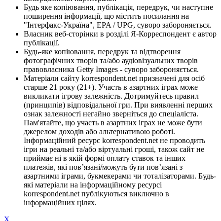
Будь яке копіювання, публікація, передрук, чи наступне
поширення інформації, що містить посилання на
"Інтерфакс-Україна", EPA / UPG, суворо забороняється.
Власник веб-сторінки в розділі Я-Корреспондент є автор
публікації.
Будь-яке копіювання, передрук та відтворення
фотографічних творів та/або аудіовізуальних творів
правовласника Getty Images - суворо забороняється.
Матеріали сайту korrespondent.net призначені для осіб
старше 21 року (21+). Участь в азартних іграх може
викликати ігрову залежність. Дотримуйтесь правил
(принципів) відповідальної гри. При виявленні перших
ознак залежності негайно зверніться до спеціаліста.
Пам'ятайте, що участь в азартних іграх не може бути
джерелом доходів або альтернативою роботі.
Інформаційний ресурс korrespondent.net не проводить
ігри на реальні та/або віртуальні гроші, також сайт не
приймає ні в якій формі оплату ставок та інших
платежів, які пов’язані/можуть бути пов’язані з
азартними іграми, букмекерами чи тоталізаторами. Будь-
які матеріали на інформаційному ресурсі
korrespondent.net публікуються виключно в
інформаційних цілях.
X