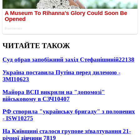
ЧИТАЙТЕ ТАКОЖ
Суд обрав запобіжний захід Стефанішиній
22138
Україна поставила Путіна перед дилемою -
ЗМІ
10623
Майора ВСП викрили на "допомозі"
військовому в СЗЧ
10407
РФ створила "українську бригаду" з полонених
- ISW
10275
На Київщині сталося групове зґвалтування 21-
річної дівчини
7819