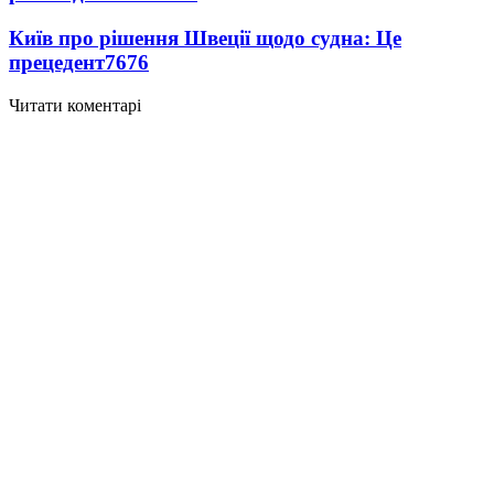
Київ про рішення Швеції щодо судна: Це
прецедент
7676
Читати коментарі