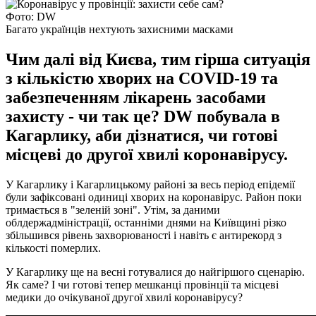
Фото: DW
Багато українців нехтують захисними масками
Чим далі від Києва, тим гірша ситуація
з кількістю хворих на COVID-19 та
забезпеченням лікарень засобами
захисту - чи так це? DW побувала в
Кагарлику, аби дізнатися, чи готові
місцеві до другої хвилі коронавірусу.
У Кагарлику і Кагарлицькому районі за весь період епідемії
були зафіксовані одиниці хворих на коронавірус. Район поки
тримається в "зеленій зоні". Утім, за даними
облдержадміністрації, останніми днями на Київщині різко
збільшився рівень захворюваності і навіть є антирекорд з
кількості померлих.
У Кагарлику ще на весні готувалися до найгіршого сценарію.
Як саме? І чи готові тепер мешканці провінції та місцеві
медики до очікуваної другої хвилі коронавірусу?