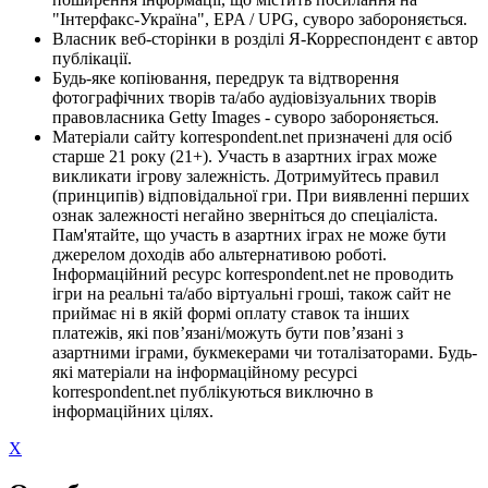
"Інтерфакс-Україна", EPA / UPG, суворо забороняється.
Власник веб-сторінки в розділі Я-Корреспондент є автор
публікації.
Будь-яке копіювання, передрук та відтворення
фотографічних творів та/або аудіовізуальних творів
правовласника Getty Images - суворо забороняється.
Матеріали сайту korrespondent.net призначені для осіб
старше 21 року (21+). Участь в азартних іграх може
викликати ігрову залежність. Дотримуйтесь правил
(принципів) відповідальної гри. При виявленні перших
ознак залежності негайно зверніться до спеціаліста.
Пам'ятайте, що участь в азартних іграх не може бути
джерелом доходів або альтернативою роботі.
Інформаційний ресурс korrespondent.net не проводить
ігри на реальні та/або віртуальні гроші, також сайт не
приймає ні в якій формі оплату ставок та інших
платежів, які пов’язані/можуть бути пов’язані з
азартними іграми, букмекерами чи тоталізаторами. Будь-
які матеріали на інформаційному ресурсі
korrespondent.net публікуються виключно в
інформаційних цілях.
X