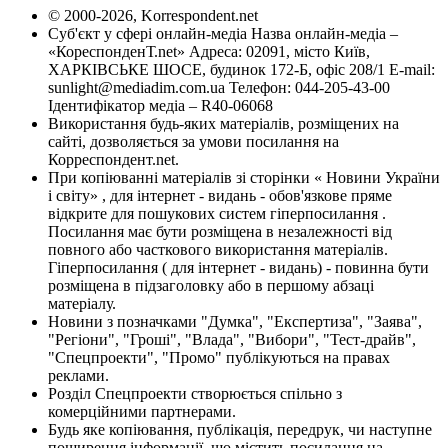
© 2000-2026, Korrespondent.net
Суб'єкт у сфері онлайн-медіа Назва онлайн-медіа –
«КореспонденТ.net» Адреса: 02091, місто Київ,
ХАРКІВСЬКЕ ШОСЕ, будинок 172-Б, офіс 208/1 E-mail:
sunlight@mediadim.com.ua
Телефон: 044-205-43-00
Ідентифікатор медіа – R40-06068
Використання будь-яких матеріалів, розміщених на
сайті, дозволяється за умови посилання на
Корреспондент.net.
При копіюванні матеріалів зі сторінки « Новини України
і світу» , для інтернет - видань - обов'язкове пряме
відкрите для пошукових систем гіперпосилання .
Посилання має бути розміщена в незалежності від
повного або часткового використання матеріалів.
Гіперпосилання ( для інтернет - видань) - повинна бути
розміщена в підзаголовку або в першому абзаці
матеріалу.
Новини з позначками "Думка", "Експертиза", "Заява",
"Регіони", "Гроші", "Влада", "Вибори", "Тест-драйв",
"Спецпроекти", "Промо" публікуються на правах
реклами.
Розділ Спецпроекти створюється спільно з
комерційними партнерами.
Будь яке копіювання, публікація, передрук, чи наступне
поширення інформації, що містить посилання на