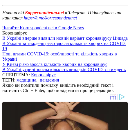
Новини від
Корреспондент.net
в Telegram. Підписуйтесь на
наш канал
https://t.me/korrespondentnet
Читайте Korrespondent.net в Google News
Коронавірус
В Україні вперше виявили новий варіант коронавірусу Цикада
В Україні за тиждень різко зросла кількість хворих на COVID-
19
Нові штами COVID-19: особливості та кількість хворих в
Україні
У Києві різко зросла кількість хворих на коронавірус
В Україні утричі зросла кількість випадків COVID за тиждень
СПЕЦТЕМА:
Коронавірус
ТЕГИ:
медицина
,
пандемия
Якщо ви помітили помилку, виділіть необхідний текст і
натисніть Ctrl + Enter, щоб повідомити про це редакцію.