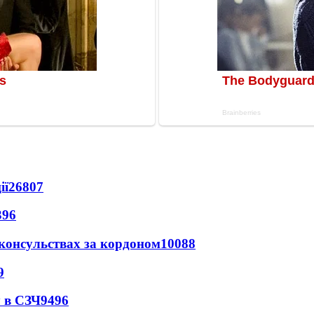
ії
26807
396
 консульствах за кордоном
10088
9
 в СЗЧ
9496