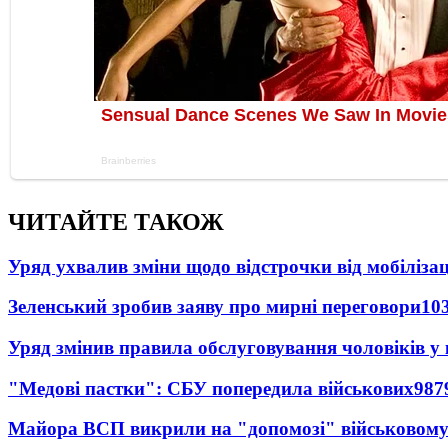
ЧИТАЙТЕ ТАКОЖ
Уряд ухвалив зміни щодо відстрочки від мобілізац
Зеленський зробив заяву про мирні переговори
10
Уряд змінив правила обслуговування чоловіків у
"Медові пастки": СБУ попередила військових
987
Майора ВСП викрили на "допомозі" військовому