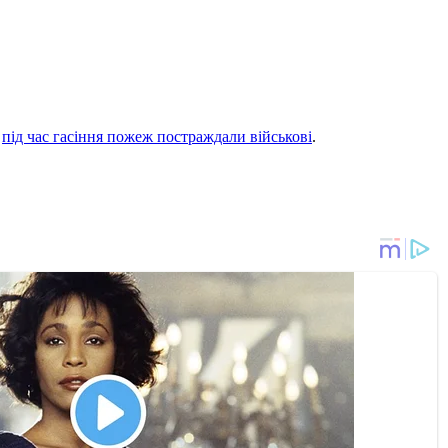
о
під час гасіння пожеж постраждали військові
.