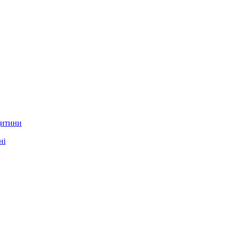
дитини
ні