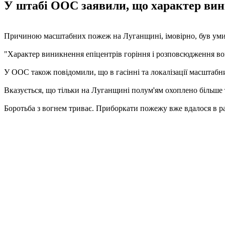
У штабі ООС заявили, що характер вини
Причиною масштабних пожеж на Луганщині, імовірно, був умисни
"Характер виникнення епіцентрів горіння і розповсюдження во
У ООС також повідомили, що в гасінні та локалізації масштабни
Вказується, що тільки на Луганщині полум'ям охоплено більше т
Боротьба з вогнем триває. Приборкати пожежу вже вдалося в ра