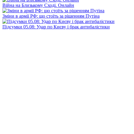
Війна на Близькому Сході. Онлайн
Зміни в армії РФ: що стоїть за рішенням Путіна
Підсумки 05.08: Удар по Києву і брак антибалістики