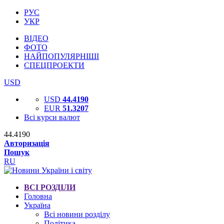
РУС
УКР
ВІДЕО
ФОТО
НАЙПОПУЛЯРНІШІ
СПЕЦПРОЕКТИ
USD
USD
44.4190
EUR
51.3207
Всі курси валют
44.4190
Авторизація
Пошук
RU
ВСІ РОЗДІЛИ
Головна
Україна
Всі новини розділу
Політика