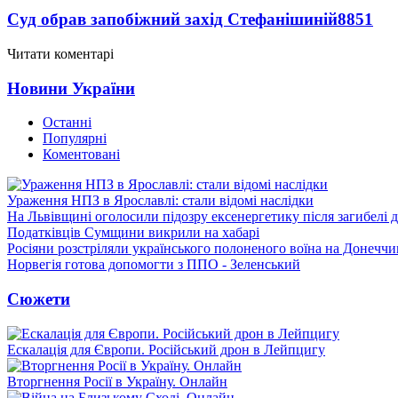
Суд обрав запобіжний захід Стефанішиній
8851
Читати коментарі
Новини України
Останні
Популярні
Коментовані
Ураження НПЗ в Ярославлі: стали відомі наслідки
На Львівщині оголосили підозру ексенергетику після загибелі 
Податківців Сумщини викрили на хабарі
Росіяни розстріляли українського полоненого воїна на Донеччи
Норвегія готова допомогти з ППО - Зеленський
Сюжети
Ескалація для Європи. Російський дрон в Лейпцигу
Вторгнення Росії в Україну. Онлайн