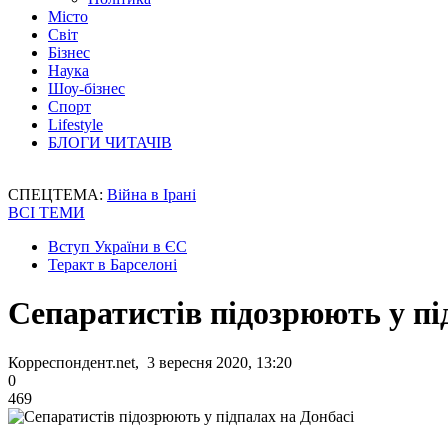
Місто
Світ
Бізнес
Наука
Шоу-бізнес
Спорт
Lifestyle
БЛОГИ ЧИТАЧІВ
СПЕЦТЕМА:
Війна в Ірані
ВСІ ТЕМИ
Вступ України в ЄС
Теракт в Барселоні
Сепаратистів підозрюють у пі
Корреспондент.net, 3 вересня 2020, 13:20
0
469