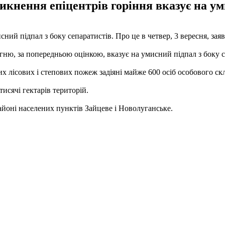
кнення епіцентрів горіння вказує на ум
й підпал з боку сепаратистів. Про це в четвер, 3 вересня, заяв
гню, за попередньою оцінкою, вказує на умисний підпал з боку 
х лісових і степових пожеж задіяні майже 600 осіб особового скл
исячі гектарів територій.
йоні населених пунктів Зайцеве і Новолуганське.